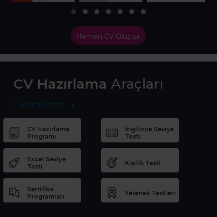
Hemen CV Oluştur
CV Hazırlama
Araçları
Tümünü İncele
CV Hazırlama
İngilizce Seviye
Programı
Testi
Excel Seviye
Kişilik Testi
Testi
Sertifika
Yetenek Testleri
Programları