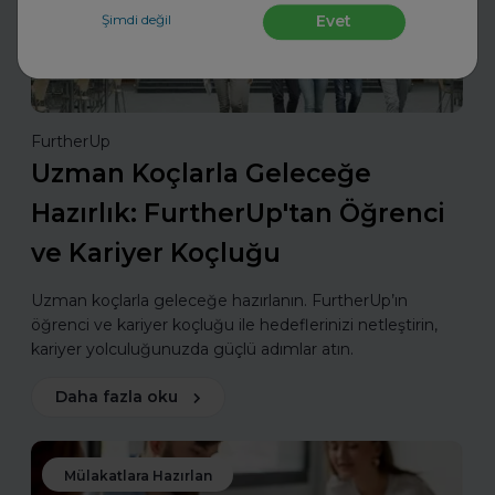
Şimdi değil
Evet
FurtherUp
Uzman Koçlarla Geleceğe
Hazırlık: FurtherUp'tan Öğrenci
ve Kariyer Koçluğu
Uzman koçlarla geleceğe hazırlanın. FurtherUp’ın
öğrenci ve kariyer koçluğu ile hedeflerinizi netleştirin,
kariyer yolculuğunuzda güçlü adımlar atın.
Daha fazla oku
Mülakatlara Hazırlan