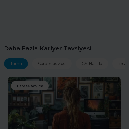
Daha Fazla Kariyer Tavsiyesi
Tümü
Career-advice
CV Hazırla
İnsan
Career-advice