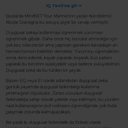
IQ Testi'ne git ↪
Quora'da MindSET Your Manners'ın yazarı Nörobilimci
Nicole Gravagna bu soruya şöyle bir cevap vermiştir:
Duygusal zekayı kullanmayı öğrenmek yürümeyi
öğrenmek gibidir. Daha önce hiç tecrübe etmediğin için
çok kez tökezlersin ama yapman gerekeni kavradığın an
hemen hemen hallettin demektir. Yürümeyi öğrendikten
sonra dans ederek, kayak yaparak, koşarak, buz pateni
yaparak bu becerini süsleyebilir veya sadece yürüyebilirsin.
Duygusal zeka da bu türden bir şeydir.
Bazen EQ veya EI olarak adlandırılan duygusal zeka,
günlük yaşamda duygusal farkındalığı kullanma
yeteneğinin ölçüsüdür. Zaten vücudun duygusal
farkındalığa sahip olacak şekilde inşa edilmiştir, bu yüzden
nasıl kullanacağının püf noktasını öğrendiğinde çok fazla
çalışmak zorunda kalmayacaksın.
Ne yazık ki, duygusal farkındalık da fiziksel olarak