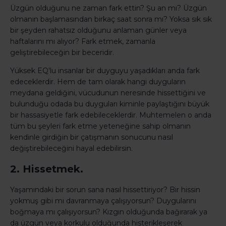
Üzgün olduğunu ne zaman fark ettin? Şu an mı? Üzgün ​​
olmanın başlamasından birkaç saat sonra mı? Yoksa sık sık
bir şeyden rahatsız olduğunu anlaman günler veya
haftalarını mı alıyor? Fark etmek, zamanla
geliştirebileceğin bir beceridir.
Yüksek EQ'lu insanlar bir duyguyu yaşadıkları anda fark
edeceklerdir. Hem de tam olarak hangi duyguların
meydana geldiğini, vücudunun neresinde hissettiğini ve
bulunduğu odada bu duyguları kiminle paylaştığını büyük
bir hassasiyetle fark edebileceklerdir. Muhtemelen o anda
tüm bu şeyleri fark etme yeteneğine sahip olmanın
kendinle girdiğin bir çatışmanın sonucunu nasıl
değiştirebileceğini hayal edebilirsin.
2. Hissetmek.
Yaşamındaki bir sorun sana nasıl hissettiriyor? Bir hissin
yokmuş gibi mi davranmaya çalışıyorsun? Duygularını
boğmaya mı çalışıyorsun? Kızgın olduğunda bağırarak ya
da üzgün veya korkulu olduğunda histerikleşerek