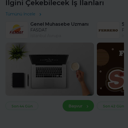
İlgini Çekebilecek İş İlanları
Tümünü İncele
Genel Muhasebe Uzmanı
FASDAT
Fer
İstanbul Avrupa
İst
Başvur
Son 44 Gün
Son 42 Gün