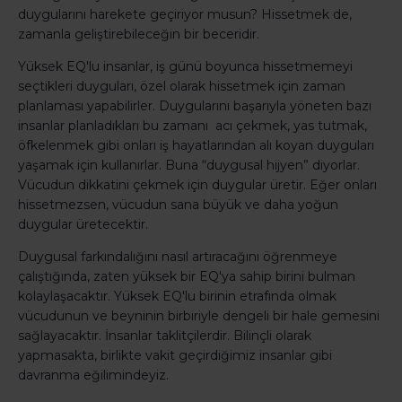
duygularını harekete geçiriyor musun? Hissetmek de,
zamanla geliştirebileceğin bir beceridir.
Yüksek EQ'lu insanlar, iş günü boyunca hissetmemeyi
seçtikleri duyguları, özel olarak hissetmek için zaman
planlaması yapabilirler. Duygularını başarıyla yöneten bazı
insanlar planladıkları bu zamanı acı çekmek, yas tutmak,
öfkelenmek gibi onları iş hayatlarından alı koyan duyguları
yaşamak için kullanırlar. Buna “duygusal hijyen” diyorlar.
Vücudun dikkatini çekmek için duygular üretir. Eğer onları
hissetmezsen, vücudun sana büyük ve daha yoğun
duygular üretecektir.
Duygusal farkındalığını nasıl artıracağını öğrenmeye
çalıştığında, zaten yüksek bir EQ'ya sahip birini bulman
kolaylaşacaktır. Yüksek EQ'lu birinin etrafında olmak
vücudunun ve beyninin birbiriyle dengeli bir hale gemesini
sağlayacaktır. İnsanlar taklitçilerdir. Bilinçli olarak
yapmasakta, birlikte vakit geçirdiğimiz insanlar gibi
davranma eğilimindeyiz.