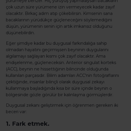
yürümeye benzer. Hiç yürüyüş yapmadıysan bacakların
çok uzun süre yürümene izin vermeyecek kadar zayıf
olacaktır. Birkaç adım atıp çökebilirsin. Kimsenin sana
bacaklarının yürüdükçe güçleneceğini söylemediğini
düşün, yürümenin senin için artık imkansız olduğunu
düşünebilirdin.
Eğer şimdiye kadar bu duygusal farkındalığa sahip
olmadan hayatını geçirmişsen beyninin duygularını
algılamayı sağlayan kısmı çok zayıf olacaktır. Ama
endişelenme, güçleneceksin. Anterior singulat korteks
(ACC), beynin ne hissettiğinin bilincinde olduğunda
kullanılan parçasıdır. Bilim adamları ACC'nin fotoğraflarını
çektiğinde, insanlar bilinçli olarak duygusal zekayı
kullanmaya başladığında kısa bir süre içinde beynin o
bölgesinde gözle görülür bir kalınlaşma görmüşlerdir.
Duygusal zekanı geliştirmek için öğrenmen gereken iki
beceri var:
1. Fark etmek.