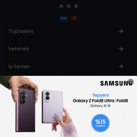
Toptalent
Yetenek
İş İlanları
Sertifika Programları
Yetenek Testleri
İşveren