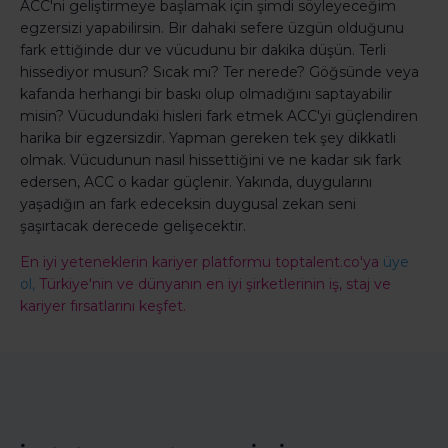
ACC'ni geliştirmeye başlamak için şimdi söyleyeceğim
egzersizi yapabilirsin. Bir dahaki sefere üzgün olduğunu
fark ettiğinde dur ve vücudunu bir dakika düşün. Terli
hissediyor musun? Sıcak mı? Ter nerede? Göğsünde veya
kafanda herhangi bir baskı olup olmadığını saptayabilir
misin? Vücudundaki hisleri fark etmek ACC'yi güçlendiren
harika bir egzersizdir. Yapman gereken tek şey dikkatli
olmak. Vücudunun nasıl hissettiğini ve ne kadar sık fark
edersen, ACC o kadar güçlenir. Yakında, duygularını
yaşadığın an fark edeceksin duygusal zekan seni
şaşırtacak derecede gelişecektir.
En iyi yeteneklerin kariyer platformu toptalent.co'ya
üye
ol,
Türkiye'nin ve dünyanın en iyi şirketlerinin iş, staj ve
kariyer fırsatlarını keşfet.