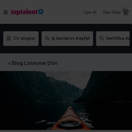
Üye Ol
Üye Girişi
CV oluştur
İş ilanlarını Keşfet
Sertifika AL
Blog Listesine Dön