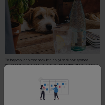
Bir hayvanı benimsemek için en iyi mali pozisyonda
değilseniz veya birine uzun süreli bir taahhütte bulunmak
istemiyorsanız, onlara kısa sürelerle destek vermek her şey
için sevginizi şımartmanın iyi bir yolu olabilir.
Bir barınakta yer açmak, bir hayvanı sosyalleştirmek ve
hayvana bir barınağın stresli ortamından bir mola vermek
için yardım edebilirsiniz. Ayrıca, çoğu koruyucu anlaşma,
sığınağın ya da organizasyonun tıbbi bakımdan sorumlu
olduğunu ve sizi temel ihtiyaçlarınızı karşılayacak kadar