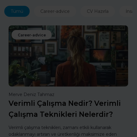
Tümü
Career-advice
CV Hazırla
İnsan
Career-advice
Merve Deniz Tahmaz
Verimli Çalışma Nedir? Verimli
Çalışma Teknikleri Nelerdir?
Verimli çalışma teknikleri, zamanı etkili kullanarak
odaklanmayı artıran ve üretkenliği maksimize eden