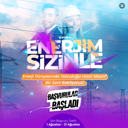
Kişisel Gelişim Planı
Hemen Başla
Ücretsiz Başla
Toptalent
Yetenek