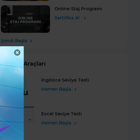
Online Staj Programı
Sertifika Al
Şimdi Başla
Kariyer Araçları
İngilizce Seviye Testi
Hemen Başla
Excel Seviye Testi
Hemen Başla