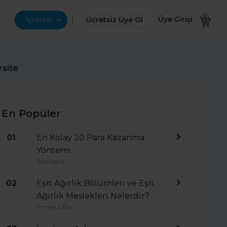
|
Üye Girişi
İşveren
Ücretsiz Üye Ol
rsite
En Popüler
01
En Kolay 20 Para Kazanma
Yöntemi
Toptalent
02
Eşit Ağırlık Bölümleri ve Eşit
Ağırlık Meslekleri Nelerdir?
Emine Oflaz