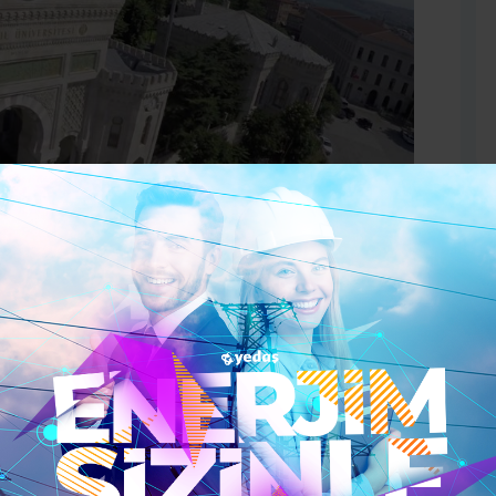
sında yer alan İstanbul Üniversitesi, bir devlet
çesinde bulunmaktatır. Kuruluşu 1453 yılına dayanan
ve tek üniversite olarak başlamıştır. En çok tercih
öklü geçmişe sahip olmasıdır.