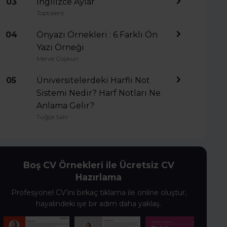
03
İngilizce Aylar
Toptalent
04
Önyazı Örnekleri : 6 Farklı Ön
Yazı Örneği
Merve Coşkun
05
Üniversitelerdeki Harfli Not
Sistemi Nedir? Harf Notları Ne
Anlama Gelir?
Tuğçe Salır
Boş CV Örnekleri ile Ücretsiz CV
Hazırlama
Profesyonel CV’ini birkaç tıklama ile online oluştur,
hayalindeki işe bir adım daha yaklaş.