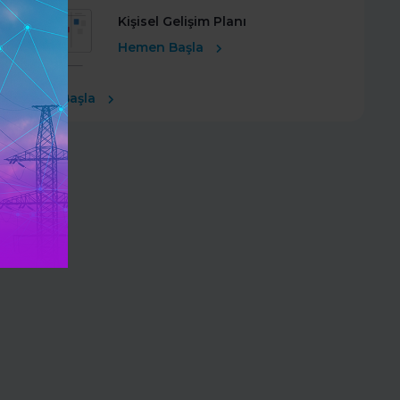
Kişisel Gelişim Planı
Hemen Başla
Ücretsiz Başla