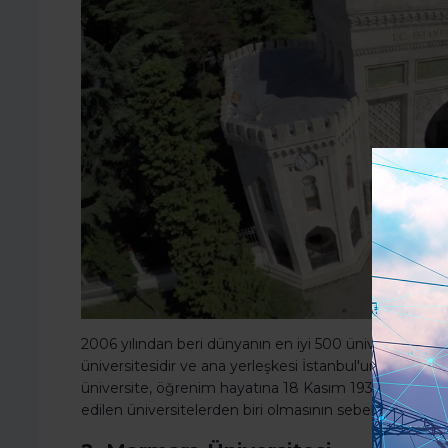
2006 yılından beri dünyanın en iyi 500 üniversitesi ara
üniversitesidir ve ana yerleşkesi İstanbul'un Fatih il
üniversite, öğrenim hayatına 18 Kasım 1933 yılında ilk 
edilen üniversitelerden biri olmasının sebebi de bu k