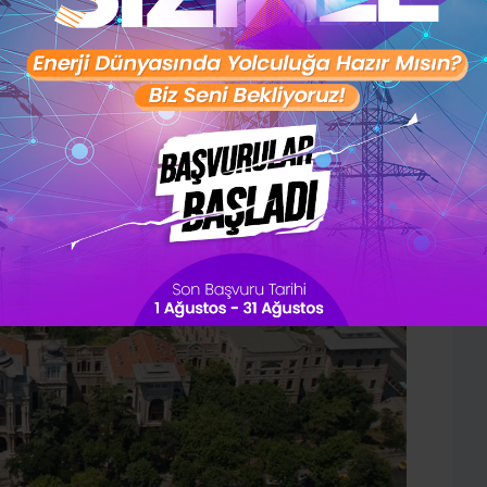
Kişilik testini çözerek gelecekteki
mesleğini öğrenmek ister misin ?
Şimdi değil
Evet