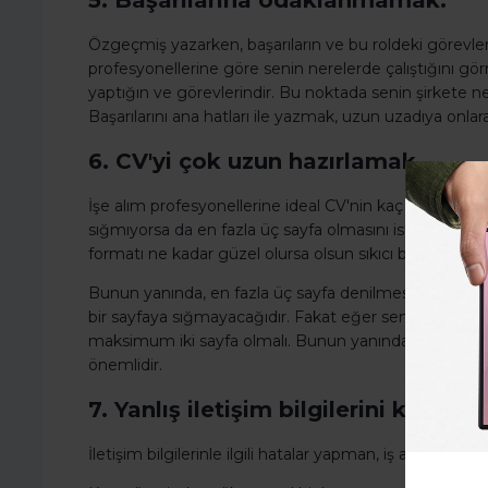
5. Başarılarına odaklanmamak.
Özgeçmiş yazarken, başarıların ve bu roldeki görevler
profesyonellerine göre senin nerelerde çalıştığını gör
yaptığın ve görevlerindir. Bu noktada senin şirkete n
Başarılarını ana hatları ile yazmak, uzun uzadıya onl
6. CV'yi çok uzun hazırlamak.
İşe alım profesyonellerine ideal CV'nin kaç sayfa olma
sığmıyorsa da en fazla üç sayfa olmasını istediklerini
formatı ne kadar güzel olursa olsun sıkıcı bulurlar.
Bunun yanında, en fazla üç sayfa denilmesinin nedeni 
bir sayfaya sığmayacağıdır. Fakat eğer sen kariyerin
maksimum iki sayfa olmalı. Bunun yanında tabii ki her 
önemlidir.
7. Yanlış iletişim bilgilerini koymak
İletişim bilgilerinle ilgili hatalar yapman, iş arayışın için