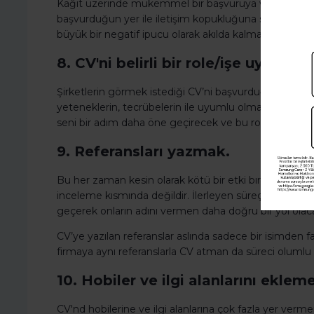
Kağıt üzerinde mükemmel bir başvuruya ve CV’ye sahip
başvurduğun yer ile iletişim kopukluğuna sebebiyet v
büyük bir negatif ipucu olarak akılda kalmana neden o
8. CV'ni belirli bir role/işe uyarla
Şirketlerin görmek istediği CV’ni başvurduğun iş tan
yeteneklerin, tecrübelerin ile uyumlu olmasıdır. Öz
seni bir adım daha öne geçirecek ve bu rolün görevler
9. Referansları yazmak.
Bu her zaman kesin olarak kötü bir etki bırakmasa da
inceleme kısmında değildir. İlerleyen süreçlerde eğer s
geçerek onların adını vermen daha doğru bir yol olaca
CV’ye yazılan referanslar aslında sadece bir isimden f
firmaya aynı referanslarla CV atman da süreci olumlu
10. Hobiler ve ilgi alanlarını ekle
CV'nd hobilerine ve ilgi alanlarına çok fazla yer verm