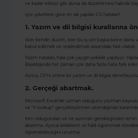
ne kadar etkisiz gibi dursa da düzeltilmesi halinde ba
İşte şirketlere göre en sık yapılan CV hataları!
1. Yazım ve dil bilgisi kuralların
İster kendin düzelt, ister bu iş için başka birine danış
kabul edilmek ve reddedilmek arasındaki fark olabilir.
Yazım hataları, hala çok yaygın şekilde yapılıyor. Yap
Basıldığında her zaman çok daha fazla hata fark eder
Ayrıca, CV'ni online bir yazım ve dil bilgisi denetleyicis
2. Gerçeği abartmak.
Microsoft Excel'de uzman olduğunu yazman başvururken 
ve “V-lookup” gerçekleştirmen istendiğinde kararından
Kim olduğundan ve ne sunman gerektiğinden emin ol
abartma. Ayrıcai bildiklerin ve hâlâ öğrenmek istedik
öğrenebileceğini unutma.