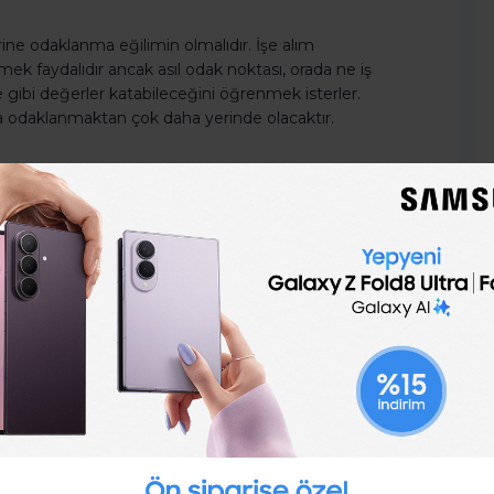
ine odaklanma eğilimin olmalıdır. İşe alım
mek faydalıdır ancak asıl odak noktası, orada ne iş
e gibi değerler katabileceğini öğrenmek isterler.
ara odaklanmaktan çok daha yerinde olacaktır.
sı gerektiği sorulduğu zaman genellikle bir sayfa,
 söylerler. Çok uzun bir CV’ye dikkatli bakmaz ve
de çok tecrübeli ve profesyonel birinin CV’sinin tek
in başındaysan, CV’in mümkünse bir sayfa değilse de
bir sayfanın da eşit derecede kaliteli olması çok
.
 zararlı olabilecek yaygın bir hata olabilir.