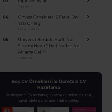
03
İngilizce Aylar
Toptalent
04
Önyazı Örnekleri : 6 Farklı Ön
Yazı Örneği
Merve Coşkun
05
Üniversitelerdeki Harfli Not
Sistemi Nedir? Harf Notları Ne
Anlama Gelir?
Tuğçe Salır
Boş CV Örnekleri ile Ücretsiz CV
Hazırlama
Profesyonel CV’ini birkaç tıklama ile online oluştur,
hayalindeki işe bir adım daha yaklaş.