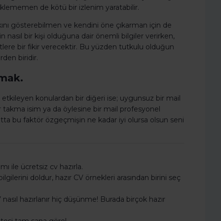
ç eklememen de kötü bir izlenim yaratabilir.
rkını gösterebilmen ve kendini öne çıkarman için de
n nasıl bir kişi olduğuna dair önemli bilgiler verirken,
ere bir fikir verecektir. Bu yüzden tutkulu olduğun
en biridir.
nmak.
 etkileyen konulardan bir diğeri ise; uygunsuz bir mail
r takma isim ya da öylesine bir mail profesyonel
 bu faktör özgeçmişin ne kadar iyi olursa olsun seni
 ile ücretsiz cv hazırla.
gilerini doldur, hazır CV örnekleri arasından birini seç
nasıl hazırlanır hiç düşünme! Burada birçok hazır