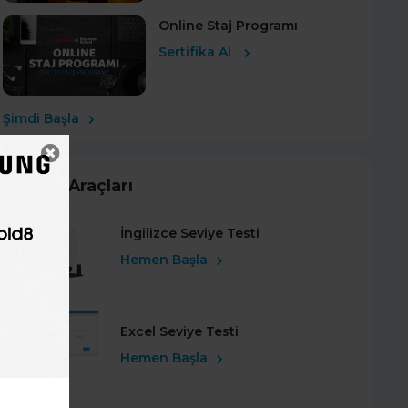
Online Staj Programı
Sertifika Al
Şimdi Başla
Kariyer Araçları
İngilizce Seviye Testi
Hemen Başla
Excel Seviye Testi
Hemen Başla