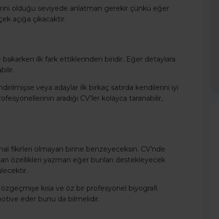
rini olduğu seviyede anlatman gerekir çünkü eğer
ek açığa çıkacaktır.
akarken ilk fark ettiklerinden biridir. Eğer detaylara
ilir.
ilmişse veya adaylar ilk birkaç satırda kendilerini iyi
esyonellerinin aradığı CV’ler kolayca taranabilir,
ijinal fikirleri olmayan birine benzeyeceksin. CV’nde
çıkan özellikleri yazman eğer bunları destekleyecek
lecektir.
 özgeçmişe kısa ve öz bir profesyonel biyografi
otive eder bunu da bilmelidir.