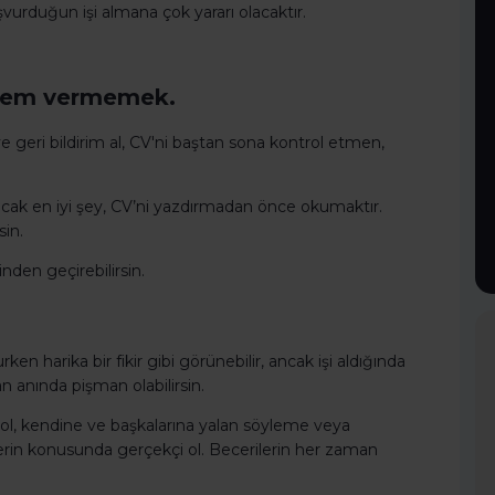
şvurduğun işi almana çok yararı olacaktır.
a önem vermemek.
 ve geri bildirim al, CV'ni baştan sona kontrol etmen,
ılacak en iyi şey, CV’ni yazdırmadan önce okumaktır.
sin.
inden geçirebilirsin.
harika bir fikir gibi görünebilir, ancak işi aldığında
 anında pişman olabilirsin.
, kendine ve başkalarına yalan söyleme veya
lerin konusunda gerçekçi ol. Becerilerin her zaman