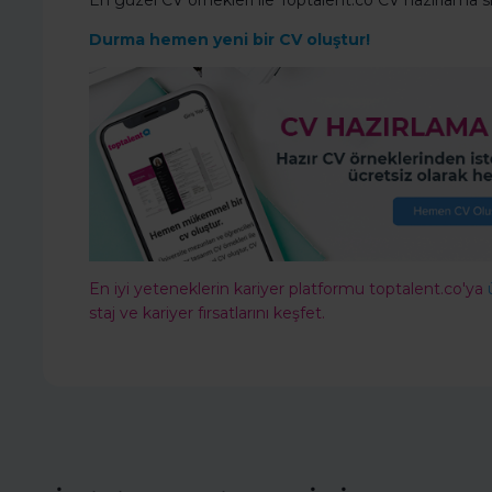
En güzel CV örnekleri ile Toptalent.co CV hazırlama 
Durma hemen yeni bir CV oluştur!
En iyi yeteneklerin kariyer platformu toptalent.co'ya
staj ve kariyer fırsatlarını keşfet.