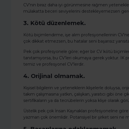
CV'nin biraz daha iyi görünmesine rağmen yetenekle
mülakatta beceri seviyelerini destekleyemezsen gerç
3. Kötü düzenlemek.
Kötü biçimlendirme, işe alım profesyonellerinin CV'ne b
çok dikkat etmezsen, bu hatalar seni başarısız yansıtab
Pek çok profesyonele göre; eğer bir CV kötü biçimlendir
tanıtamıyorsa, bu CV’leri okumaya gerek yoktur. İK prof
temiz ve profesyonel CV'lerdir.
4. Orijinal olmamak.
Kişisel bilgilerin ve yeteneklerin klişelerle doluysa, or
takım çalışmasına yatkın, çalışkan, yaratıcı gibi öne 
sertifikaların ya da tecrübelerin yoksa klişe olarak görü
Üstelik pek çok İnsan Kaynakları profesyoneline göre
yazman çok önemlidir. Potansiyel bir şirket seni ne m