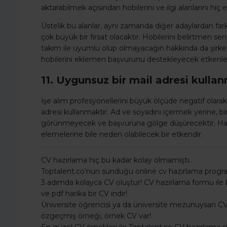
aktarabilmek açısından hobilerini ve ilgi alanlarını hi
Üstelik bu alanlar, aynı zamanda diğer adaylardan fa
çok büyük bir fırsat olacaktır. Hobilerini belirtmen seni
takım ile uyumlu olup olmayacağın hakkında da şirketl
hobilerini eklemen başvurunu destekleyecek etkenlerd
11. Uygunsuz bir mail adresi kulla
İşe alım profesyonellerini büyük ölçüde negatif olarak
adresi kullanmaktır. Ad ve soyadını içermek yerine, bi
görünmeyecek ve başvuruna gölge düşürecektir. Hatta
elemelerine bile neden olabilecek bir etkendir.
CV hazırlama hiç bu kadar kolay olmamıştı.
Toptalent.co’nun sunduğu online cv hazırlama programı
3 adımda kolayca CV oluştur! CV hazırlama formu ile bil
ve pdf harika bir CV indir!
Üniversite öğrencisi ya da üniversite mezunuysan CV 
özgeçmiş örneği, örnek CV var!