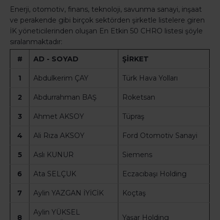
Enerji, otomotiv, finans, teknoloji, savunma sanayi, inşaat
ve perakende gibi birçok sektörden şirketle listelere giren
İK yöneticilerinden oluşan En Etkin 50 CHRO listesi şöyle
sıralanmaktadır:
#
AD - SOYAD
ŞİRKET
1
Abdulkerim ÇAY
Türk Hava Yolları
2
Abdurrahman BAŞ
Roketsan
3
Ahmet AKSOY
Tüpraş
4
Ali Rıza AKSOY
Ford Otomotiv Sanayi
5
Aslı KUNUR
Siemens
6
Ata SELÇUK
Eczacıbaşı Holding
7
Aylin YAZGAN İYİCİK
Koçtaş
Aylin YÜKSEL
8
Yaşar Holding