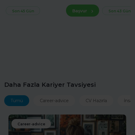
Başvur
Son 45 Gün
Son 43 Gün
Daha Fazla Kariyer Tavsiyesi
Tümü
Career-advice
CV Hazırla
İnsan
Career-advice