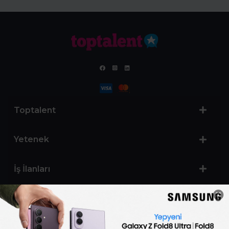
Toptalent
Yetenek
İş İlanları
Sertifika Programları
Yetenek Testleri