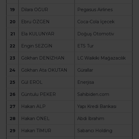
19
Dilara OĞUR
Pegasus Airlines
20
Ebru ÖZGEN
Coca-Cola İçecek
21
Ela KULUNYAR
Doğuş Otomotiv
22
Engin SEZGİN
ETS Tur
23
Gökhan DENİZHAN
LC Waikiki Mağazacılık
24
Gökhan Ata OKUTAN
Gürallar
25
Gül EROL
Enerjisa
26
Güntulu PEKER
Sahibiden.com
27
Hakan ALP
Yapı Kredi Bankası
28
Hakan ONEL
Abdi İbrahim
29
Hakan TİMUR
Sabancı Holding