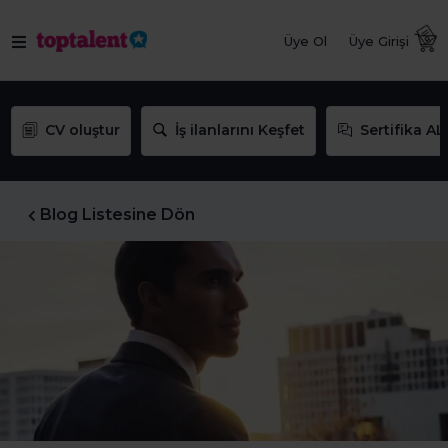
Üye Ol
Üye Girişi
CV oluştur
İş ilanlarını Keşfet
Sertifika AL
Blog Listesine Dön