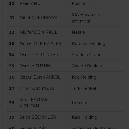
30
Kaan ANUL
Kumport
İGA Havalimanı
31
Nihat ÇUKURKAYA
İşletmesi
32
Nilüfer DEMİRKOL
Nestle
33
Nursel ÖLMEZ ATEŞ
Borusan Holding
34
Osman ALPTÜRER
Anadolu Grubu
35
Osman TÜZÜN
Garanti Bankası
36
Özgür Burak AKKOL
Koç Holding
37
Pınar KADIRGAN
Türk Henkel
Seda KAYRAK
38
Flormar
KIZILTAN
39
Selda SEÇKİNLER
Kale Holding
40
Semra ERGİN
Samsung Electronics