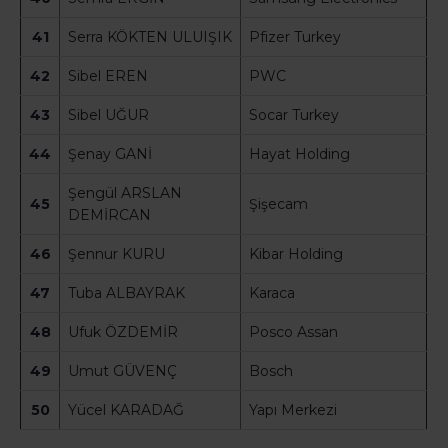
41
Serra KÖKTEN ULUIŞIK
Pfizer Turkey
42
Sibel EREN
PWC
43
Sibel UĞUR
Socar Turkey
44
Şenay GANİ
Hayat Holding
Şengül ARSLAN
45
Şişecam
DEMİRCAN
46
Şennur KURU
Kibar Holding
47
Tuba ALBAYRAK
Karaca
48
Ufuk ÖZDEMİR
Posco Assan
49
Umut GÜVENÇ
Bosch
50
Yücel KARADAĞ
Yapı Merkezi