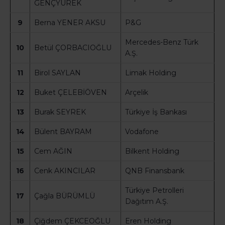
GENÇYÜREK
9
Berna YENER AKSU
P&G
Mercedes-Benz Türk
10
Betül ÇORBACIOĞLU
A.Ş.
11
Birol SAYLAN
Limak Holding
12
Buket ÇELEBİÖVEN
Arçelik
13
Burak SEYREK
Türkiye İş Bankası
14
Bülent BAYRAM
Vodafone
15
Cem AĞIN
Bilkent Holding
16
Cenk AKINCILAR
QNB Finansbank
Türkiye Petrolleri
17
Çağla BÜRÜMLÜ
Dağıtım A.Ş.
18
Çiğdem ÇEKCEOĞLU
Eren Holding