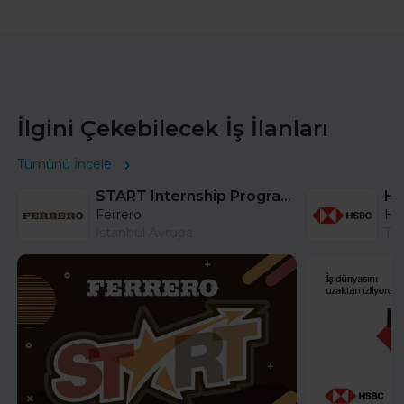
İlgini Çekebilecek İş İlanları
Tümünü İncele
START Internship Program (Sales) - Istanbul
Ferrero
HS
İstanbul Avrupa
Tü