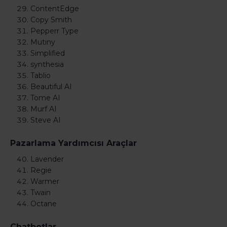
ContentEdge
Copy Smith
Pepperr Type
Mutiny
Simplified
synthesia
Tablio
Beautiful AI
Tome AI
Murf AI
Steve AI
Pazarlama Yardımcısı Araçlar
Lavender
Regie
Warmer
Twain
Octane
Chatbotlar