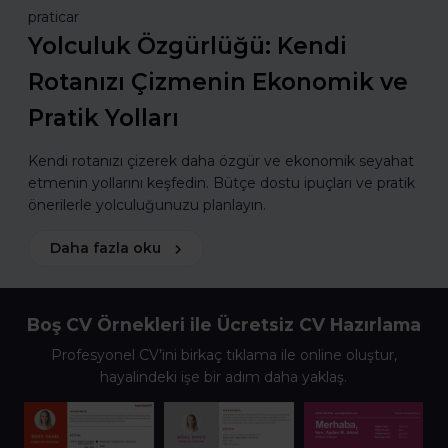
praticar
Yolculuk Özgürlüğü: Kendi
Rotanızı Çizmenin Ekonomik ve
Pratik Yolları
Kendi rotanızı çizerek daha özgür ve ekonomik seyahat
etmenin yollarını keşfedin. Bütçe dostu ipuçları ve pratik
önerilerle yolculuğunuzu planlayın.
Daha fazla oku
Boş CV Örnekleri ile Ücretsiz CV Hazırlama
Profesyonel CV’ini birkaç tıklama ile online oluştur,
hayalindeki işe bir adım daha yaklaş.