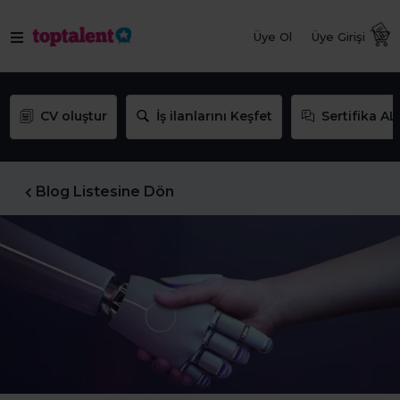
Üye Ol
Üye Girişi
CV oluştur
İş ilanlarını Keşfet
Sertifika AL
Blog Listesine Dön