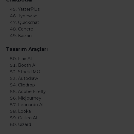
YatterPlus
Typewise
Quickchat
Cohere
Kaizan
Tasarım Araçları
Flair AI
Booth AI
Stock IMG
Autodraw
Clipdrop
Adobe Firefly
Midjourney
Leonardo AI
Looka
Galileo AI
Uizard