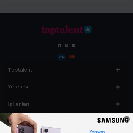
Toptalent
Yetenek
İş İlanları
Sertifika Programları