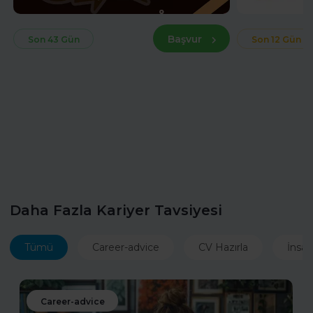
Başvur
Son 43 Gün
Son 12 Gün
Daha Fazla Kariyer Tavsiyesi
Tümü
Career-advice
CV Hazırla
İnsan
Career-advice