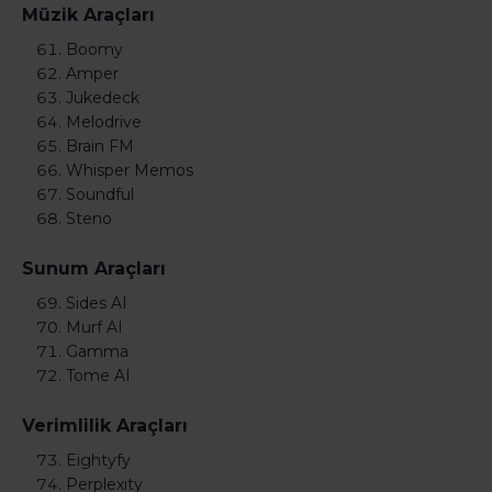
Müzik Araçları
Boomy
Amper
Jukedeck
Melodrive
Brain FM
Whisper Memos
Soundful
Steno
Sunum Araçları
Sides AI
Murf AI
Gamma
Tome AI
Verimlilik Araçları
Eightyfy
Perplexity