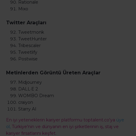
Rationale
Mixo
Twitter Araçları
Tweetmonk
TweetHunter
Tribescaler
Tweetlify
Postwise
Metinlerden Görüntü Üreten Araçlar
Midjourney
DALL·E 2
WOMBO Dream
craiyon
Starry AI
En iyi yeteneklerin kariyer platformu toptalent.co'ya
üye
ol,
Türkiye'nin ve dünyanın en iyi şirketlerinin iş, staj ve
kariyer fırsatlarını keşfet.