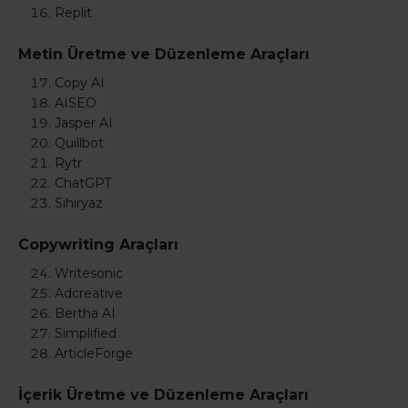
Replit
Metin Üretme ve Düzenleme Araçları
Copy AI
AISEO
Jasper AI
Quillbot
Rytr
ChatGPT
Sihiryaz
Copywriting Araçları
Writesonic
Adcreative
Bertha AI
Simplified
ArticleForge
İçerik Üretme ve Düzenleme Araçları