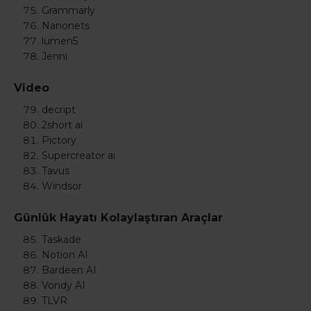
Grammarly
Nanonets
lumen5
Jenni
Video
decript
2short ai
Pictory
Supercreator ai
Tavus
Windsor
Günlük Hayatı Kolaylaştıran Araçlar
Taskade
Notion AI
Bardeen AI
Vondy AI
TLVR