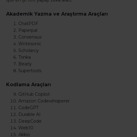
İşte en iyi 100 yapay zeka aracı:
Akademik Yazma ve Araştırma Araçları
ChatPDF
Paperpal
Consensus
Writesonic
Scholarcy
Trinka
Bearly
Supertools
Kodlama Araçları
GitHub Copilot
Amazon Codewhisperer
CodeGPT
Durable AI
DeepCode
Web10
Akkio