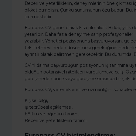
Beceri ve yeterliliklerin, deneyimlerinin öne çıkması iç
dikkat etmelisin. Çünkü sunumunun özü budur. Bu, iml
içermektedir.
Europass CV genel olarak kısa olmalıdır. Birkaç yıllık de
yeterlidir. Daha fazla deneyime sahip profesyoneller i
yazılabilir. Yönetici pozisyonuna başvuruyorsan, gelec
teklif etmeyi neden düşünmesi gerektiğinin nedenler
ayrıntılı olarak belirtmen gerekecektir. Bu durumda, E
CV'ni daima başvurduğun pozisyonun iş tanımına uyarla
olduğun potansiyel nitelikleri vurgulamaya çalış. Öz
görüşmeden önce veya görüşme sırasında bir şekilde 
Europass CV, yeteneklerini ve uzmanlığını sunabilece
Kişisel bilgi,
İş tecrübesi açıklaması,
Eğitim ve öğretim tanımı,
Beceri ve yeterliliklerin tanımı.
Europass CV biçimlendirme: