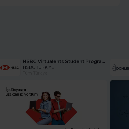
HSBC Virtualents Student Program bu sene de devam ediyor!
HSBC TÜRKİYE
Tüm Türkiye