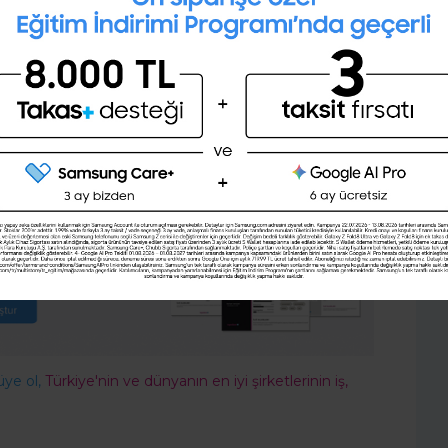
 ile ücretsiz cv hazırla.
Profesyonel bir CV hazırlayıp PDF
gilerini doldur, hazır CV örnekleri arasından birini seç
olarak indirmek ister misin?
nasıl hazırlanır hiç düşünme! Burada birçok hazır
sitesi tam sana göre!
Şimdi değil
Evet
üye ol,
Türkiye'nin ve dünyanın en iyi şirketlerinin iş,