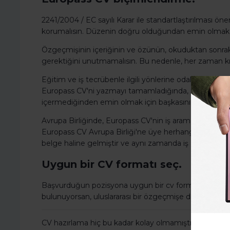
2241/2004 / EC sayılı Karar ile standartlaştırılması öne
korumalısın. Düzenin doğru olduğundan emin olmak i
Özgeçmişinin içeriğinin ve özünün, okuduktan sonraki 
gerektiğini unutmamalısın. Bu nedenle, her zaman kıs
Eğitim ve iş tecrübenle ilgili yönlerine odaklan, çalışm
Europass CV'ni yazmayı tamamladığında, içeriğinin açı
içermediğinden emin olmak için başkasının gözden ge
Avrupa Birliğinde, Europass CV'nin iş arama sürecin
Europass CV Avrupa Birliği'ne üye herhangi bir ülkede
belge haline gelmiştir ve aynı zamanda iş arayanlar ve 
Uygun bir CV formatı seç.
Başvurduğun pozisyona uygun bir cv formatı seçtiğin
bulunuyorsan, uluslararası bir özgeçmişe dahil edilece
CV hazırlama hiç bu kadar kolay olmamıştı.