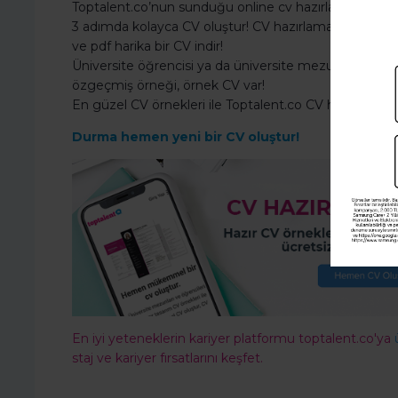
Toptalent.co’nun sunduğu online cv hazırlama programı
3 adımda kolayca CV oluştur! CV hazırlama formu ile bil
ve pdf harika bir CV indir!
Üniversite öğrencisi ya da üniversite mezunuysan CV 
özgeçmiş örneği, örnek CV var!
En güzel CV örnekleri ile Toptalent.co CV hazırlama 
Durma hemen yeni bir CV oluştur!
En iyi yeteneklerin kariyer platformu toptalent.co'ya
staj ve kariyer fırsatlarını keşfet.