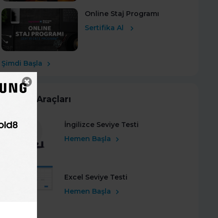
Online Staj Programı
Sertifika Al
Şimdi Başla
Kariyer Araçları
İngilizce Seviye Testi
Hemen Başla
Excel Seviye Testi
Hemen Başla