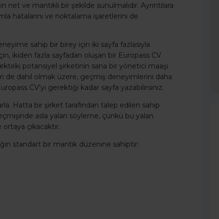
in net ve mantıklı bir şekilde sunulmalıdır. Ayrıntılara
a hatalarını ve noktalama işaretlerini de
neyime sahip bir birey için iki sayfa fazlasıyla
çin, ikiden fazla sayfadan oluşan bir Europass CV
ekteki potansiyel şirketinin sana bir yönetici maaşı
i de dahil olmak üzere, geçmiş deneyimlerini daha
uropass CV'yi gerektiği kadar sayfa yazabilirsiniz.
. Hatta bir şirket tarafından talep edilen sahip
geçmişinde asla yalan söyleme, çünkü bu yalan
ortaya çıkacaktır.
ğin standart bir mantık düzenine sahiptir: