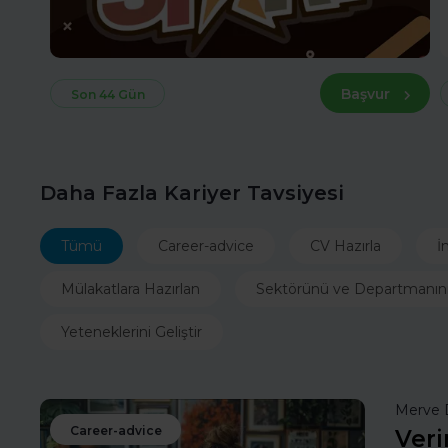
Başvur
Son 44 Gün
Daha Fazla Kariyer Tavsiyesi
Tümü
Career-advice
CV Hazırla
İ
Mülakatlara Hazırlan
Sektörünü ve Departmanın
Yeteneklerini Geliştir
Merve 
Career-advice
Veri