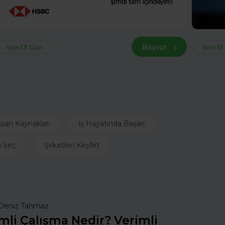
Başvur
Son 13 Gün
Son 31
nsan Kaynakları
İş Hayatında Başarı
ı Seç
Şirketleri Keşfet
Deniz Tahmaz
mli Çalışma Nedir? Verimli