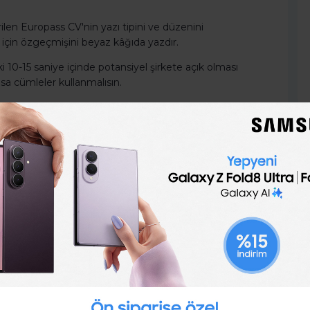
rilen Europass CV'nin yazı tipini ve düzenini
çin özgeçmişini beyaz kâğıda yazdır.
10-15 saniye içinde potansiyel şirkete açık olması
a cümleler kullanmalısın.
alarındaki veya kariyerindeki araları mutlaka açıkla.
k, anlaşılması kolay ve yazım hatalarını
çirmesini ve kontrol etmesini sağlaman iyi olacaktır.
deki başarının anahtarı olduğunu unutma.
ki herhangi bir iş başvurusunda kullanılan standart
şirketler için de daha kolay hale getirilmiştir.
den emin olmalısın. Örneğin, bir burs başvurusunda
k kişisel bilgileri eklemen gerekmeyecektir.