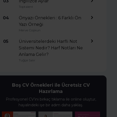
03
İngilizce Aylar
Toptalent
04
Önyazı Örnekleri : 6 Farklı Ön
Yazı Örneği
Merve Coşkun
05
Üniversitelerdeki Harfli Not
Sistemi Nedir? Harf Notları Ne
Anlama Gelir?
Tuğçe Salır
Boş CV Örnekleri ile Ücretsiz CV
Hazırlama
Profesyonel CV’ini birkaç tıklama ile online oluştur,
hayalindeki işe bir adım daha yaklaş.