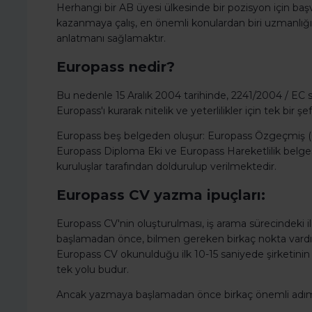
Herhangi bir AB üyesi ülkesinde bir pozisyon için başv
kazanmaya çalış, en önemli konulardan biri uzmanlığın
anlatmanı sağlamaktır.
Europass nedir?
Bu nedenle 15 Aralık 2004 tarihinde, 2241/2004 / EC s
Europass'ı kurarak nitelik ve yeterlilikler için tek bir ş
Europass beş belgeden oluşur: Europass Özgeçmiş (CV
Europass Diploma Eki ve Europass Hareketlilik belgesi
kuruluşlar tarafından doldurulup verilmektedir.
Europass CV yazma ipuçları:
Europass CV'nin oluşturulması, iş arama sürecindeki 
başlamadan önce, bilmen gereken birkaç nokta vardır. 
Europass CV okunulduğu ilk 10-15 saniyede şirketinin 
tek yolu budur.
Ancak yazmaya başlamadan önce birkaç önemli adımı