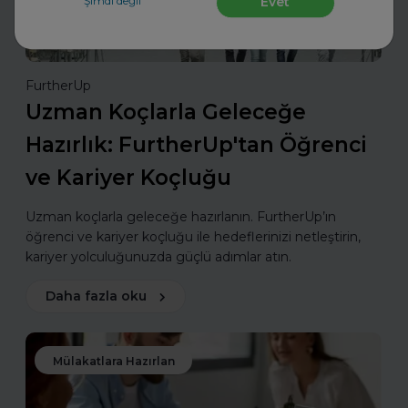
Şimdi değil
Evet
FurtherUp
Uzman Koçlarla Geleceğe
Hazırlık: FurtherUp'tan Öğrenci
ve Kariyer Koçluğu
Uzman koçlarla geleceğe hazırlanın. FurtherUp’ın
öğrenci ve kariyer koçluğu ile hedeflerinizi netleştirin,
kariyer yolculuğunuzda güçlü adımlar atın.
Daha fazla oku
Mülakatlara Hazırlan