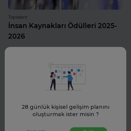
Toptalent
İnsan Kaynakları Ödülleri 2025-
2026
İnsan Kaynakları Ödülleri, şirketiniz için bir tanıtım fırsatı
olabilir. En iyi uygulamalarınızı tanıtarak sektördeki öncü
konumunuzu güçlendirin ve değerli başarılarınızı
ödüllerle taçlandırın.
Daha fazla oku
İş Hayatında Başarı
28 günlük kişisel gelişim planını
oluşturmak ister misin ?