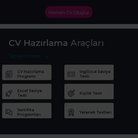
Hemen CV Oluştur
CV Hazırlama
Araçları
Tümünü İncele
CV Hazırlama
İngilizce Seviye
Programı
Testi
Excel Seviye
Kişilik Testi
Testi
Sertifika
Yetenek Testleri
Programları