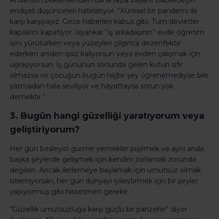
Anderson beklenilenden daha fazla başarılı olabileceğin
endişeli düşünceleri hatırlatıyor. ‘‘Küresel bir pandemi ile
karşı karşıyayız. Gece haberleri kabus gibi. Tüm devletler
kapılarını kapatıyor. İsyankar ‘‘iş arkadaşının’’ evde öğretim
işini yürütürken veya yüzeyleri çılgınca dezenfekte
ederken aniden işsiz kalıyorsun veya evden çalışmak için
uğraşıyorsun. İş gününün sonunda gelen kutun sıfır
olmazsa ve çocuğun bugün hiçbir şey öğrenemediyse bile
yatmadan hala seviliyor ve hayattaysa sorun yok
demektir.’’
3. Bugün hangi güzelliği yaratıyorum veya
geliştiriyorum?
Her gün besleyici gurme yemekler pişirmek ve aynı anda
başka şeylerde gelişmek için kendini zorlamak zorunda
değilsin. Ancak ilerlemeye başlamak için umutsuz olmak
istemiyorsan, her gün dünyayı iyileştirmek için bir şeyler
yapıyormuş gibi hissetmen gerekir.
“Güzellik umutsuzluğa karşı güçlü bir panzehir” diyor