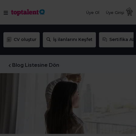
Üye Ol
Üye Girişi
CV oluştur
İş ilanlarını Keşfet
Sertifika AL
Blog Listesine Dön