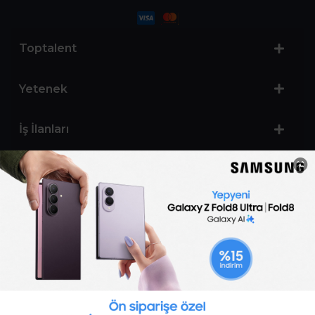
Toptalent
Yetenek
İş İlanları
Sertifika Programları
Yetenek Testleri
İşveren