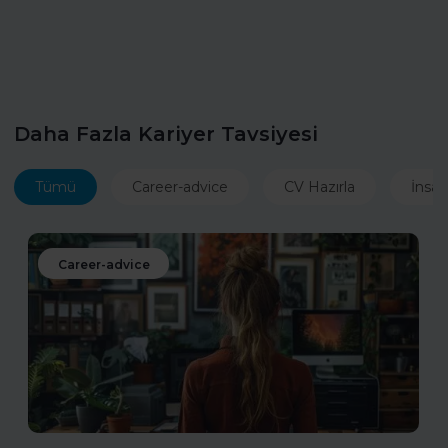
Daha Fazla Kariyer Tavsiyesi
Tümü
Career-advice
CV Hazırla
İnsan
Career-advice