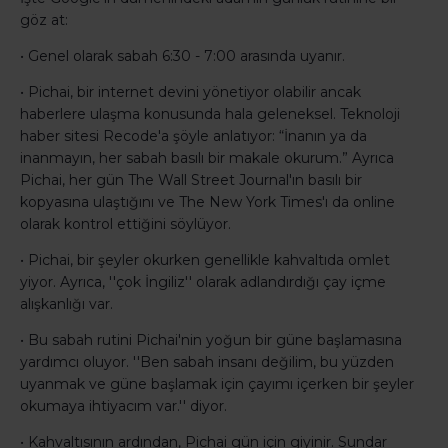
göz at:
• Genel olarak sabah 6:30 - 7:00 arasında uyanır.
• Pichai, bir internet devini yönetiyor olabilir ancak
haberlere ulaşma konusunda hala geleneksel. Teknoloji
haber sitesi Recode'a şöyle anlatıyor: “İnanın ya da
inanmayın, her sabah basılı bir makale okurum.” Ayrıca
Pichai, her gün The Wall Street Journal'ın basılı bir
kopyasına ulaştığını ve The New York Times'ı da online
olarak kontrol ettiğini söylüyor.
• Pichai, bir şeyler okurken genellikle kahvaltıda omlet
yiyor. Ayrıca, ''çok İngiliz'' olarak adlandırdığı çay içme
alışkanlığı var.
• Bu sabah rutini Pichai'nin yoğun bir güne başlamasına
yardımcı oluyor. ''Ben sabah insanı değilim, bu yüzden
uyanmak ve güne başlamak için çayımı içerken bir şeyler
okumaya ihtiyacım var.'' diyor.
• Kahvaltısının ardından, Pichai gün için giyinir. Sundar