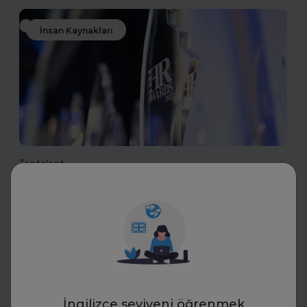
İnsan Kaynakları
Toptalent
İnsan Kaynakları Ödülleri 2025-
2026
İnsan Kaynakları Ödülleri, şirketiniz için bir tanıtım fırsatı
olabilir. En iyi uygulamalarınızı tanıtarak sektördeki öncü
konumunuzu güçlendirin ve değerli başarılarınızı
ödüllerle taçlandırın.
İngilizce seviyeni öğrenmek