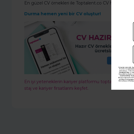
En güzel CV örnekleri ile Toptalent.co CV hazırlama 
Durma hemen yeni bir CV oluştur!
En iyi yeteneklerin kariyer platformu toptalent.co'ya
staj ve kariyer fırsatlarını keşfet.