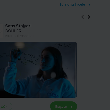
Tümünü İncele
Satış Stajyeri
DÖHLER
İstanbul Anadolu
Başvur
 Gün