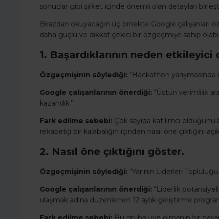
sonuçlar gibi şirket içinde önemli olan detayları birleşt
Birazdan okuyacağın üç örnekte Google çalışanları öz
daha güçlü ve dikkat çekici bir özgeçmişe sahip olabil
1. Başardıklarının neden etkileyici
Özgeçmişinin söylediği:
“Hackathon yarışmasında ik
Google çalışanlarının önerdiği:
“Üstün verimlilik ar
kazandık.”
Fark edilme sebebi:
Çok sayıda katılımcı olduğunu be
rekabetçi bir kalabalığın içinden nasıl öne çıktığını açı
2. Nasıl öne çıktığını göster.
Özgeçmişinin söylediği:
“Yarının Liderleri Topluluğu
Google çalışanlarının önerdiği:
“Liderlik potansiye
ulaşmak adına düzenlenen 12 aylık geliştirme programı
Fark edilme sebebi:
Bu gruba üye olmanın bir başarı