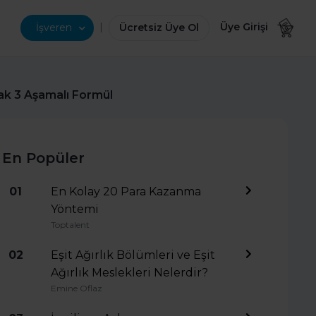
|
Üye Girişi
İşveren
Ücretsiz Üye Ol
ak 3 Aşamalı Formül
En Popüler
01
En Kolay 20 Para Kazanma
Yöntemi
Toptalent
02
Eşit Ağırlık Bölümleri ve Eşit
Ağırlık Meslekleri Nelerdir?
Emine Oflaz