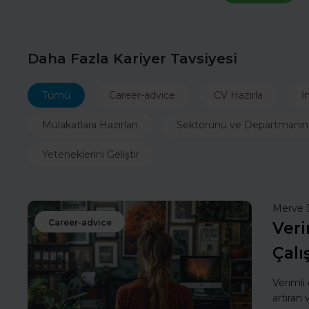
Daha Fazla Kariyer Tavsiyesi
Tümü
Career-advice
CV Hazırla
İ
Mülakatlara Hazırlan
Sektörünü ve Departmanın
Yeteneklerini Geliştir
Merve 
Career-advice
Veri
Çalı
Verimli
artıran