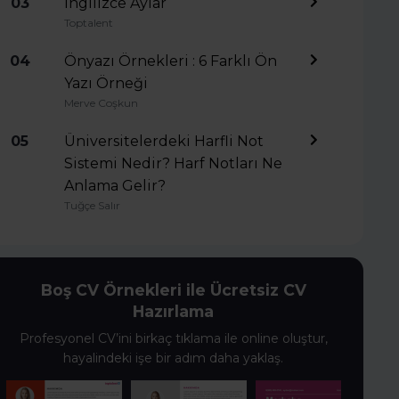
03
İngilizce Aylar
Toptalent
04
Önyazı Örnekleri : 6 Farklı Ön
Yazı Örneği
Merve Coşkun
05
Üniversitelerdeki Harfli Not
Sistemi Nedir? Harf Notları Ne
Anlama Gelir?
Tuğçe Salır
Boş CV Örnekleri ile Ücretsiz CV
Hazırlama
Profesyonel CV’ini birkaç tıklama ile online oluştur,
hayalindeki işe bir adım daha yaklaş.