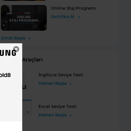
Online Staj Programı
Sertifika Al
Şimdi Başla
Kariyer Araçları
İngilizce Seviye Testi
Hemen Başla
Excel Seviye Testi
Hemen Başla