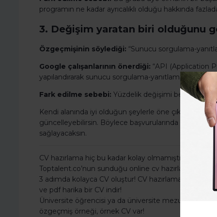
programın ne kadar ayrıcalıklı olduğu hakkında fazladan
3. Değişim yaratan biri olduğunu g
Özgeçmişinin söylediği:
“Sunucu sorgulama-yanıtlam
Google çalışanlarının önerdiği:
“API (Application P
yapılandırarak sunucu sorgulama-yanıtlama süresinin 
Fark edilme sebebi:
Yüzdelik değişimi belirtmek se
Kendi alanında iyi olduğun şeylerle öne çıkmak için bu
güncelleyebilirsin. Böylece başvurularında herkesten
sağlayacaksın.
CV hazırlama hiç bu kadar kolay olmamıştı.
Toptalent.co’nun sunduğu online cv hazırlama programı
3 adımda kolayca CV oluştur! CV hazırlama formu ile bil
ve pdf harika bir CV indir!
Üniversite öğrencisi ya da üniversite mezunuysan CV 
özgeçmiş örneği, örnek CV var!