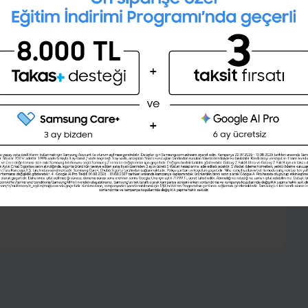
sitesi tam sana göre!
Profesyonel bir CV hazırlayıp PDF
olarak indirmek ister misin?
Şimdi değil
Evet
üye ol,
Türkiye'nin ve dünyanın en iyi şirketlerinin iş,