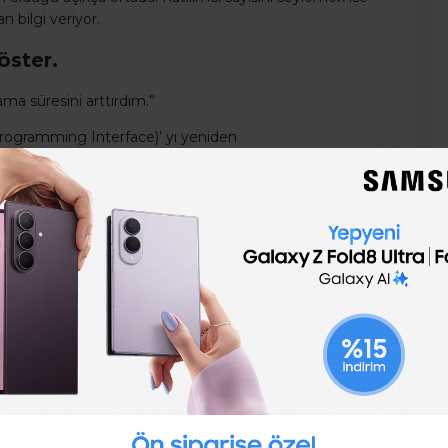
 bilgi veriyor.
öster.
a süresini arttırdım.”
rogramming Interface)’ yı yeniden
yüzde 15 arttırdım.”
nin değişime nasıl katkıda bulunduğunu gösterir.
 3 örnekteki gibi bir yol izleyerek özgeçmişini
 1 adım önde olacaksın ve özgeçmişinin fark edilmesini
 ile ücretsiz cv hazırla.
gilerini doldur, hazır CV örnekleri arasından birini seç
nasıl hazırlanır hiç düşünme! Burada birçok hazır