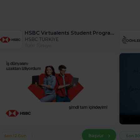
HSBC Virtualents Student Program bu sene de devam ediyor!
HSBC TÜRKİYE
Tüm Türkiye
Başvur
Son 12 Gün
Son 30