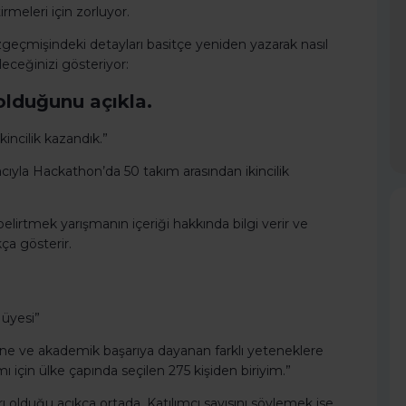
irmeleri için zorluyor.
geçmişindeki detayları basitçe yeniden yazarak nasıl
eceğinizi gösteriyor:
 olduğunu açıkla.
incilik kazandık.”
acıyla Hackathon’da 50 takım arasından ikincilik
lirtmek yarışmanın içeriği hakkında bilgi verir ve
kça gösterir.
 üyesi”
line ve akademik başarıya dayanan farklı yeteneklere
 için ülke çapında seçilen 275 kişiden biriyim.”
 olduğu açıkça ortada. Katılımcı sayısını söylemek ise