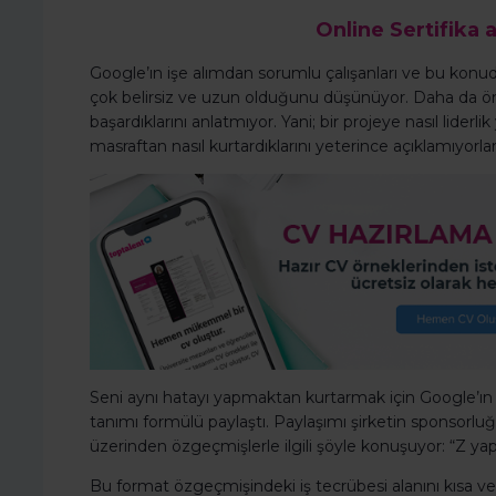
Online Sertifika a
Google’ın işe alımdan sorumlu çalışanları ve bu konud
çok belirsiz ve uzun olduğunu düşünüyor. Daha da önem
başardıklarını anlatmıyor. Yani; bir projeye nasıl liderlik ya
masraftan nasıl kurtardıklarını yeterince açıklamıyorlar
Seni aynı hatayı yapmaktan kurtarmak için Google’ın y
tanımı formülü paylaştı. Paylaşımı şirketin sponsorl
üzerinden özgeçmişlerle ilgili şöyle konuşuyor: “Z yapı
Bu format özgeçmişindeki iş tecrübesi alanını kısa ve