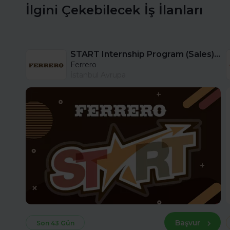
İlgini Çekebilecek İş İlanları
START Internship Program (Sales) - Istanbul
Ferrero
İstanbul Avrupa
Başvur
Son 43 Gün