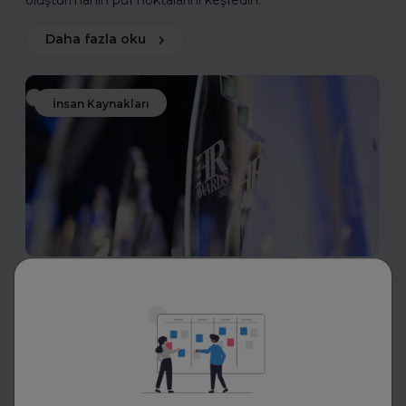
oluşturmanın püf noktalarını keşfedin.
Daha fazla oku
İnsan Kaynakları
Toptalent
İnsan Kaynakları Ödülleri 2025-
2026
İnsan Kaynakları Ödülleri, şirketiniz için bir tanıtım fırsatı
olabilir. En iyi uygulamalarınızı tanıtarak sektördeki öncü