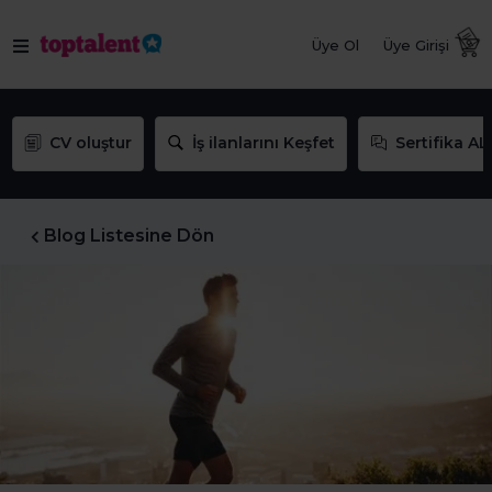
Üye Ol
Üye Girişi
CV oluştur
İş ilanlarını Keşfet
Sertifika AL
Blog Listesine Dön