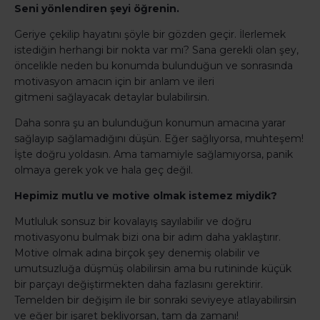
Seni yönlendiren şeyi öğrenin.
Geriye çekilip hayatını şöyle bir gözden geçir. İlerlemek
istediğin herhangi bir nokta var mı? Sana gerekli olan şey,
öncelikle neden bu konumda bulunduğun ve sonrasında
motivasyon amacın için bir anlam ve ileri
gitmeni sağlayacak detaylar bulabilirsin.
Daha sonra şu an bulunduğun konumun amacına yarar
sağlayıp sağlamadığını düşün. Eğer sağlıyorsa, muhteşem!
İşte doğru yoldasın. Ama tamamiyle sağlamıyorsa, panik
olmaya gerek yok ve hala geç değil.
Hepimiz mutlu ve motive olmak istemez miydik?
Mutluluk sonsuz bir kovalayış sayılabilir ve doğru
motivasyonu bulmak bizi ona bir adım daha yaklaştırır.
Motive olmak adına birçok şey denemiş olabilir ve
umutsuzluğa düşmüş olabilirsin ama bu rutininde küçük
bir parçayı değiştirmekten daha fazlasını gerektirir.
Temelden bir değişim ile bir sonraki seviyeye atlayabilirsin
ve eğer bir işaret bekliyorsan, tam da zamanı!