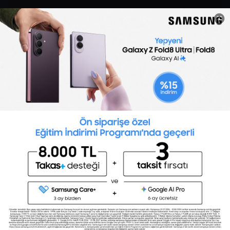
Sertifika Programları
Yetenek Testleri
İşveren
Toptalent Marka ve İnsan Kaynakları Danışmanlığı Limited Şirketi Özel İstihdam Bürosu
Olarak 11 / 11 / 2024 - 10 / 11 / 2027 tarihleri arasında faaliyette bulunmak üzere, Türkiye İş
Kurumu tarafından 05.11.2024 tarih ve 16998526 sayılı karar uyarınca 1251 nolu belge ile faaliyet
göstermektedir.Toptalent İş İlanları için tıklayın. 4904 sayılı kanun uyarınca iş arayanlardan
ücret alınmayacak ve menfaat temin edilmeyecektir.
Türkiye İş Kurumu İstanbul İl Müdürlüğü: 0 212 249 29 87 | Türkiye iş Kurumu İstanbul Çalışma
ve İş Kurumu Bahçelievler Hizmet Merkezi
Toptalent 2026 © Tüm Hakları Saklıdır.