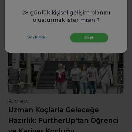
konumunuzu güçlendirin ve değerli başarılarınızı
ödüllerle taçlandırın.
28 günlük kişisel gelişim planını
oluşturmak ister misin ?
Daha fazla oku
Şimdi değil
Evet
İş Hayatında Başarı
FurtherUp
Uzman Koçlarla Geleceğe
Hazırlık: FurtherUp'tan Öğrenci
ve Kariyer Koçluğu