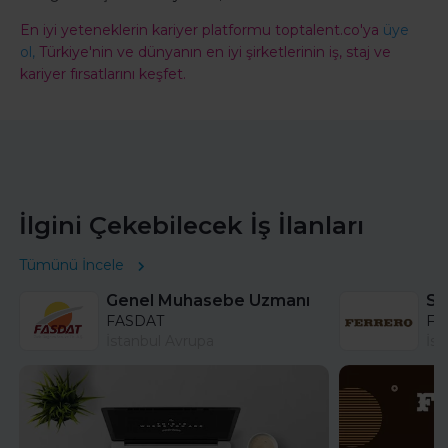
En iyi yeteneklerin kariyer platformu toptalent.co'ya
üye
ol,
Türkiye'nin ve dünyanın en iyi şirketlerinin iş, staj ve
kariyer fırsatlarını keşfet.
İlgini Çekebilecek İş İlanları
Tümünü İncele
Genel Muhasebe Uzmanı
FASDAT
Fer
İstanbul Avrupa
İst