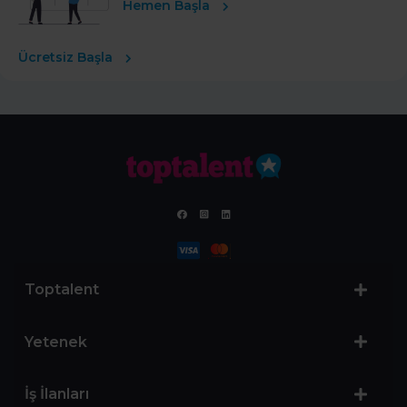
Hemen Başla
Ücretsiz Başla
Toptalent
Yetenek
İş İlanları