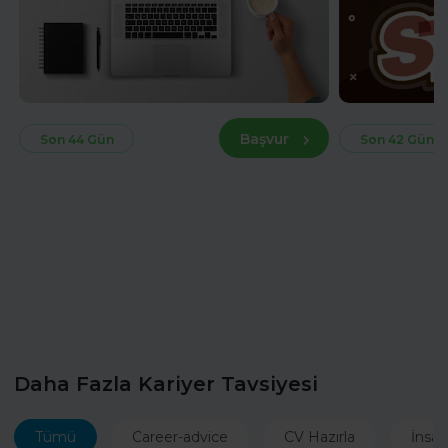
Başvur
Son 44 Gün
Son 42 Gün
Daha Fazla Kariyer Tavsiyesi
Tümü
Career-advice
CV Hazırla
İnsan