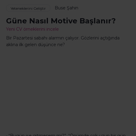
Buse Şahin
Yeteneklerini Geliştir
Güne Nasıl Motive Başlanır?
Yeni CV örneklerini incele
Bir Pazartesi sabahı alarmın çalıyor. Gözlerini açtığında
aklına ilk gelen düşünce ne?
• “Bugün işe gitmesem mi?”, “Önümde çok uzun bir gün