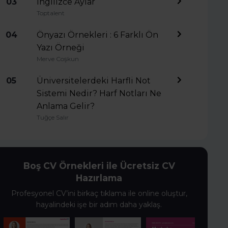
03
İngilizce Aylar
Toptalent
04
Önyazı Örnekleri : 6 Farklı Ön
Yazı Örneği
Merve Coşkun
05
Üniversitelerdeki Harfli Not
Sistemi Nedir? Harf Notları Ne
Anlama Gelir?
Tuğçe Salır
Boş CV Örnekleri ile Ücretsiz CV
Hazırlama
Profesyonel CV’ini birkaç tıklama ile online oluştur,
hayalindeki işe bir adım daha yaklaş.