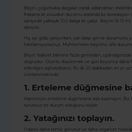
Beyin, çoğunlukla dalgalar olarak adlandırılan elektriks
frekansı ile vücudun durumu arasında bir korelasyon o
saniyede yaklaşık 10,5 dalga ile çalışır. Beynin 8-13 Hz a
deniyor.
Hiç işe gidip geliyorken, yarı dalıp gitme durumunu y
hatırlamıyorsunuz. Muhtemelen beyniniz alfa durumu
Beyin faaliyet bilimine fazla girmeden, uyandığınızda 
doğrudur. Olumlu düşünmek ve gün boyunca daha fazla
etkinliğini eğitebilirsiniz. Bu ilk 20 dakikadan en iyi 
özetlenmektedir.
1. Erteleme düğmesine b
Alarmınızın erteleme düğmesine asla basmayın. Bu,
sorunsuz bir durum olduğunu söyler.
2. Yatağınızı toplayın.
Odanız daha temiz görünür ve daha organize hissedili