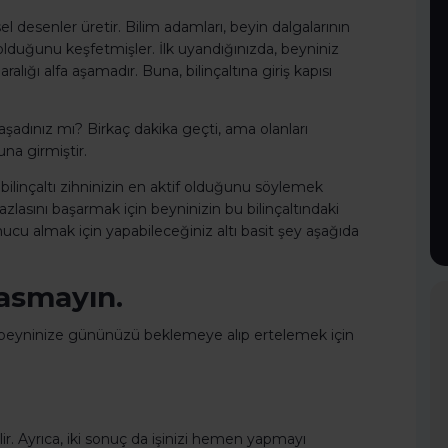
el desenler üretir. Bilim adamları, beyin dalgalarının
lduğunu keşfetmişler. İlk uyandığınızda, beyniniz
ralığı alfa aşamadır. Buna, bilinçaltına giriş kapısı
aşadınız mı? Birkaç dakika geçti, ama olanları
na girmiştir.
bilinçaltı zihninizin en aktif olduğunu söylemek
sını başarmak için beyninizin bu bilinçaltındaki
sonucu almak için yapabileceğiniz altı basit şey aşağıda
asmayın.
 beyninize gününüzü beklemeye alıp ertelemek için
r. Ayrıca, iki sonuç da işinizi hemen yapmayı