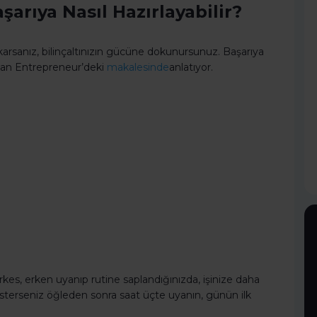
şarıya Nasıl Hazırlayabilir?
arsanız, bilinçaltınızın gücüne dokunursunuz. Başarıya
wan Entrepreneur’deki
makalesinde
anlatıyor.
rkes, erken uyanıp rutine saplandığınızda, işinize daha
isterseniz öğleden sonra saat üçte uyanın, günün ilk