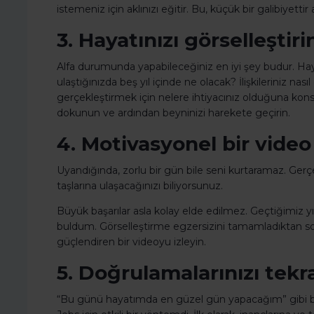
istemeniz için aklınızı eğitir. Bu, küçük bir galibiyet
3. Hayatınızı görselleştiri
Alfa durumunda yapabileceğiniz en iyi şey budur. Hayat
ulaştığınızda beş yıl içinde ne olacak? İlişkileriniz na
gerçekleştirmek için nelere ihtiyacınız olduğuna konsant
dokunun ve ardından beyninizi harekete geçirin.
4. Motivasyonel bir video 
Uyandığında, zorlu bir gün bile seni kurtaramaz. Ger
taşlarına ulaşacağınızı biliyorsunuz.
Büyük başarılar asla kolay elde edilmez. Geçtiğimiz 
buldum. Görselleştirme egzersizini tamamladıktan son
güçlendiren bir videoyu izleyin.
5. Doğrulamalarınızı tekra
“Bu günü hayatımda en güzel gün yapacağım” gibi bas