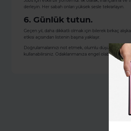
Jobs için etkili bir yöntemdi. İlk olarak, inançlarına v
derleyin. Her sabah onları yüksek sesle tekrarlayın.
6. Günlük tutun.
Geçen yıl, daha dikkatli olmak için bilerek birkaç alış
etkisi açısından listenin başına yaklaşır.
Doğrulamalarınızı not etmek, olumlu düşünceleriniz
kullanabilirsiniz. Odaklanmanıza engel olabilecek düşü