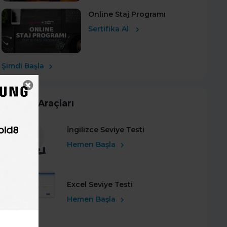
Online Staj Programı
Sertifika Al
Şimdi Başla
Kariyer Araçları
İngilizce Seviye Testi
Hemen Başla
Excel Seviye Testi
Hemen Başla