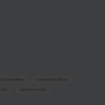
nsan Kaynakları
İş Hayatında Başarı
ı Seç
Şirketleri Keşfet