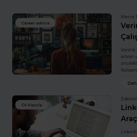
Merve 
Career-advice
Veri
Çalı
Verimli
artıran
öncelik
fazlasın
Dah
Eskritor
CV Hazırla
Link
Araç
LinkedIn