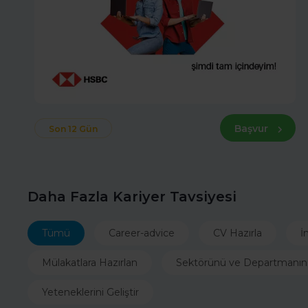
Başvur
Son 12 Gün
Daha Fazla Kariyer Tavsiyesi
Tümü
Career-advice
CV Hazırla
İ
Mülakatlara Hazırlan
Sektörünü ve Departmanın
Yeteneklerini Geliştir