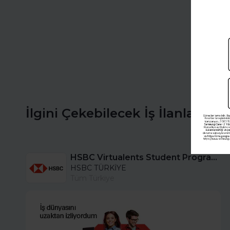
İlgini Çekebilecek İş İlanları
HSBC Virtualents Student Program bu sene de devam ediyor!
HSBC TÜRKİYE
Tüm Türkiye