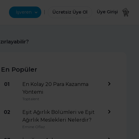
|
Üye Girişi
İşveren
Ücretsiz Üye Ol
ırlayabilir?
En Popüler
01
En Kolay 20 Para Kazanma
Yöntemi
Toptalent
02
Eşit Ağırlık Bölümleri ve Eşit
Ağırlık Meslekleri Nelerdir?
Emine Oflaz