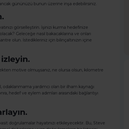
tir ancak gününüzü bunun üzerine inşa edebilirsiniz.
n.
ınızı görselleştirin. İşinizi kurma hedefinize
sıl olacak? Geleceğe nasıl bakacaklarına ve onları
re olun. İstedikleriniz için bilinçaltınızın içine
izleyin.
çekten motive olmuşsanız, ne olursa olsun, kilometre
yıl, odaklanmama yardımcı olan bir ilham kaynağı
ra, hedef ve eylem adımları arasındaki bağlantıyı
rlayın.
it doğrulamalar hayatınızı etkileyecektir. Bu, Steve