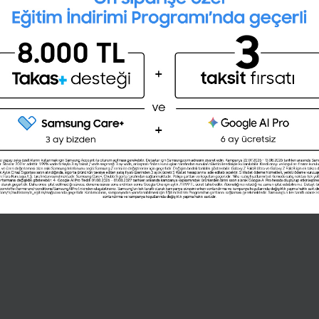
İngilizce seviyeni öğrenmek
ister misin ?
(A1,A2,B1,B2,C1,C2)
Şimdi değil
Evet