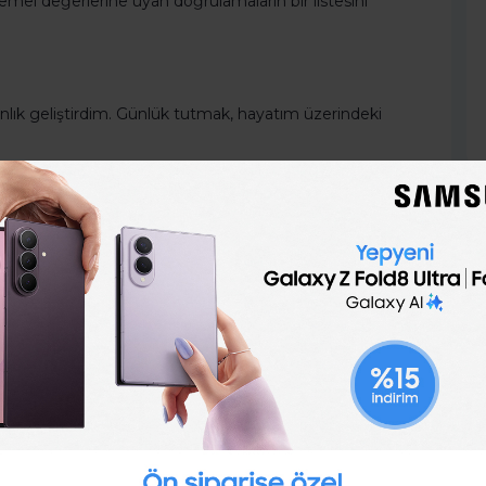
e temel değerlerine uyan doğrulamaların bir listesini
kanlık geliştirdim. Günlük tutmak, hayatım üzerindeki
i yaymak ve gününüzü planlamak için bir günlük
nceleri, aklınızdan temizleyin.