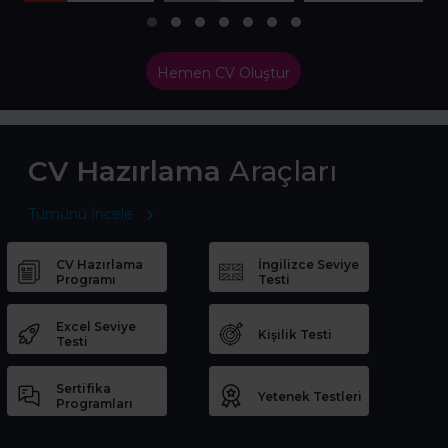
Hemen CV Oluştur
CV Hazırlama
Araçları
Tümünü İncele
CV Hazırlama
İngilizce Seviye
Programı
Testi
Excel Seviye
Kişilik Testi
Testi
Sertifika
Yetenek Testleri
Programları