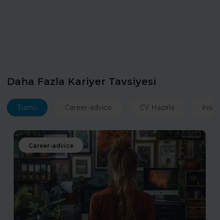
Daha Fazla Kariyer Tavsiyesi
Tümü
Career-advice
CV Hazırla
İnsan
Career-advice