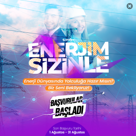
Digital Marketing Specialist
Sertifika Al
Microsoft Office for Business
Sertifika Al
Online Staj Programı
Sertifika Al
Şimdi Başla
Kariyer Araçları
İngilizce Seviye Testi