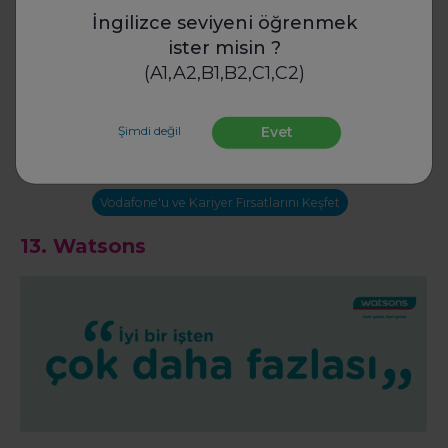
İngilizce seviyeni öğrenmek
ister misin ?
(A1,A2,B1,B2,C1,C2)
Dinamik, modern ve organizasyonel iş birliğini kolaylaştıran
ofis alanları, toplantı alanları ve dinlenme alanlarına sahip
olan Vodafone, en iyi yetenekleri şirkete kazandırma
Şimdi değil
Evet
hedefi ile çalışanlarının uzun vadeli kariyer hedeflerine
yönelik kişisel gelişim planları belirlemektedir.
Vodafone'u ve Kariyer Fırsatlarını Keşfet
13.
Watsons