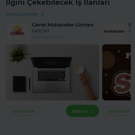
İlgini Çekebilecek İş İlanları
Tümünü İncele
Genel Muhasebe Uzmanı
FASDAT
Fer
İstanbul Avrupa
İst
Başvur
Son 43 Gün
Son 41 Gün