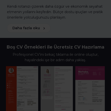
Kendi rotanızı çizerek daha özgür ve ekonomik seyahat
etmenin yollarını keşfedin. Bütçe dostu ipuçları ve pratik
önerilerle yolculuğunuzu planlayın.
Daha fazla oku
Boş CV Örnekleri ile Ücretsiz CV Hazırlama
Profesyonel CV’ini birkaç tıklama ile online oluştur,
hayalindeki işe bir adım daha yaklaş.