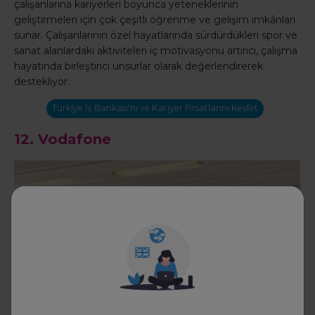
çalışanlarına kariyerleri boyunca yeteneklerinin
geliştirmeleri için çok çeşitli öğrenme ve gelişim imkânları
sunar. Çalışanlarının özel hayatlarında sürdürdükleri spor ve
sanat alanlardaki aktiviteleri iç motivasyonu artırıcı, çalışma
hayatında birleştirici unsurlar olarak değerlendirerek
destekliyor.
Türkiye İş Bankası'nı ve Kariyer Fırsatlarını Keşfet
12.
Vodafone