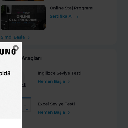
Online Staj Programı
Sertifika Al
Şimdi Başla
Kariyer Araçları
İngilizce Seviye Testi
Hemen Başla
Excel Seviye Testi
Hemen Başla