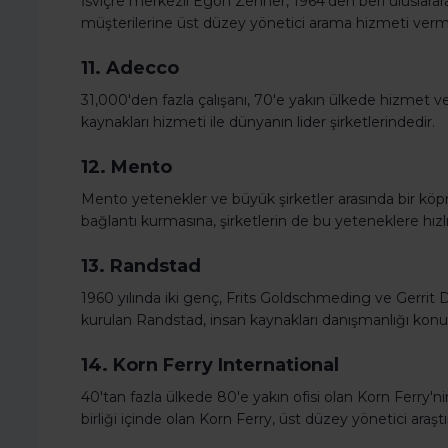
İsviçre merkezli Egon Zehner, 1964’den beri uluslarar
müşterilerine üst düzey yönetici arama hizmeti verm
11. Adecco
31,000'den fazla çalışanı, 70'e yakın ülkede hizmet 
kaynakları hizmeti ile dünyanın lider şirketlerindedir.
12. Mento
Mento yetenekler ve büyük şirketler arasında bir köp
bağlantı kurmasına, şirketlerin de bu yeteneklere hızl
13. Randstad
1960 yılında iki genç, Frits Goldschmeding ve Gerrit 
kurulan Randstad, insan kaynakları danışmanlığı konus
14. Korn Ferry International
40'tan fazla ülkede 80'e yakın ofisi olan Korn Ferry'n
birliği içinde olan Korn Ferry, üst düzey yönetici araşt