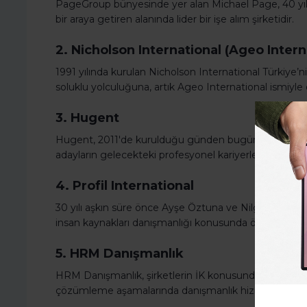
PageGroup bünyesinde yer alan Michael Page, 40 yılı aş
bir araya getiren alanında lider bir işe alım şirketidir.
2. Nicholson International (Ageo Intern
1991 yılında kurulan Nicholson International Türkiye’n
soluklu yolculuğuna, artık Ageo International ismiyl
3. Hugent
Hugent, 2011'de kurulduğu günden bugüne müşterileri
adayların gelecekteki profesyonel kariyerleri üzerinde
4. Profil International
30 yılı aşkın süre önce Ayşe Öztuna ve Nilgün Aygen ta
insan kaynakları danışmanlığı konusunda öcü konuma
5. HRM Danışmanlık
HRM Danışmanlık, şirketlerin İK konusunda karşılaştık
çözümleme aşamalarında danışmanlık hizmetleri ver