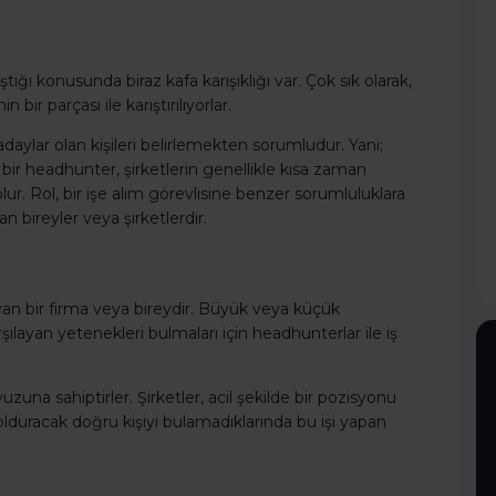
ığı konusunda biraz kafa karışıklığı var. Çok sık olarak,
 bir parçası ile karıştırılıyorlar.
ü adaylar olan kişileri belirlemekten sorumludur. Yani;
n bir headhunter, şirketlerin genellikle kısa zaman
ur. Rol, bir işe alım görevlisine benzer sorumluluklara
n bireyler veya şirketlerdir.
ayan bir firma veya bireydir. Büyük veya küçük
karşılayan yetenekleri bulmaları için headhunterlar ile iş
uzuna sahiptirler. Şirketler, acil şekilde bir pozisyonu
olduracak doğru kişiyi bulamadıklarında bu işi yapan