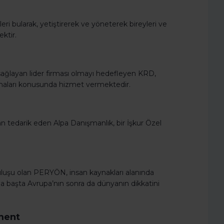
i bularak, yetiştirerek ve yöneterek bireyleri ve
ktir.
sağlayan lider firması olmayı hedefleyen KRD,
nmaları konusunda hizmet vermektedir.
ışan tedarik eden Alpa Danışmanlık, bir İşkur Özel
ruluşu olan PERYÖN, insan kaynakları alanında
la başta Avrupa’nın sonra da dünyanın dikkatini
tment