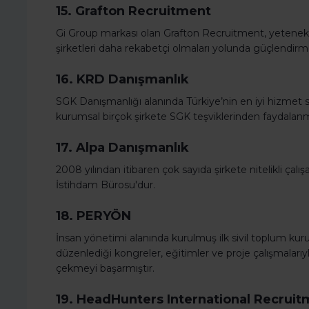
15. Grafton Recruitment
Gi Group markası olan Grafton Recruitment, yetenekler
şirketleri daha rekabetçi olmaları yolunda güçlendirme
16. KRD Danışmanlık
SGK Danışmanlığı alanında Türkiye’nin en iyi hizmet 
kurumsal birçok şirkete SGK teşviklerinden faydala
17. Alpa Danışmanlık
2008 yılından itibaren çok sayıda şirkete nitelikli çal
İstihdam Bürosu'dur.
18. PERYÖN
İnsan yönetimi alanında kurulmuş ilk sivil toplum ku
düzenlediği kongreler, eğitimler ve proje çalışmalarıy
çekmeyi başarmıştır.
19. HeadHunters International Recrui