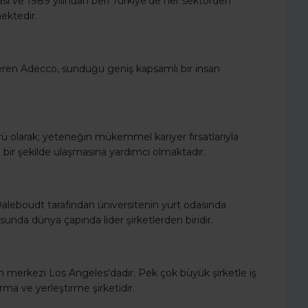
ası ve 1989 yılından beri Türkiye’de her sektörden
ektedir.
veren Adecco, sunduğu geniş kapsamlı bir insan
rü olarak; yeteneğin mükemmel kariyer fırsatlarıyla
ı bir şekilde ulaşmasına yardımcı olmaktadır.
Daleboudt tarafından üniversitenin yurt odasında
unda dünya çapında lider şirketlerden biridir.
in merkezi Los Angeles'dadır. Pek çok büyük şirketle iş
ırma ve yerleştirme şirketidir.