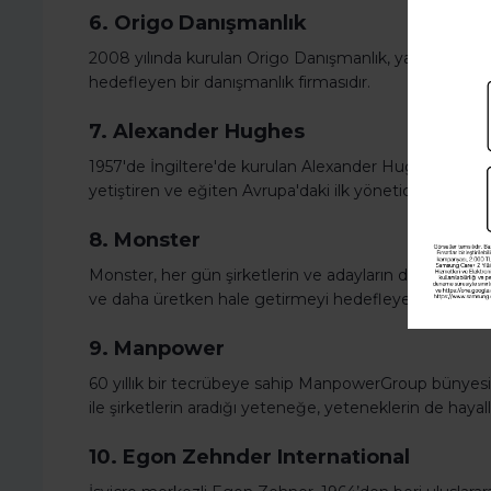
6. Origo Danışmanlık
2008 yılında kurulan Origo Danışmanlık, yaptığı işbirli
hedefleyen bir danışmanlık firmasıdır.
7. Alexander Hughes
1957'de İngiltere'de kurulan Alexander Hughes, sektö
yetiştiren ve eğiten Avrupa'daki ilk yönetici arama şirk
8. Monster
Monster, her gün şirketlerin ve adayların doğru uyum
ve daha üretken hale getirmeyi hedefleyen bir headh
9. Manpower
60 yıllık bir tecrübeye sahip ManpowerGroup bünye
ile şirketlerin aradığı yeteneğe, yeteneklerin de hayall
10. Egon Zehnder International