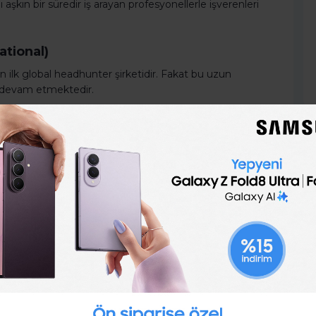
kın bir süredir iş arayan profesyonellerle işverenleri
ational)
in ilk global headhunter şirketidir. Fakat bu uzun
e devam etmektedir.
, müşterilerinin çalışanlarının ve
 pozitif etki yaratmaktadır.
rafından kurulan Profil International, yıllar içinde
 gelmiştir.
ları veya karşılaşabilecekleri problemleri saptama ve
mektedir.