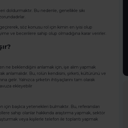
?
eri doldurmaktır. Bu nedenle, genellikle sıkı
zorundadırlar.
çirerek, söz konusu rol için kimin en iyisi olup
e ve becerilere sahip olup olmadığına karar verirler.
şır?
nden ne beklendiğini anlamak için, işe alım yapmak
k anlamalıdır. Bu, rolün kendisini, şirketi, kültürünü ve
ına gelir. Yalnızca şirketin ihtiyaçlarını tam olarak
avuza ekleyebilir
on için başlıca yetenekleri bulmaktır. Bu, referansları
rollere sahip olanlar hakkında araştırma yapmak, sektör
uşturmak veya kişilerle telefon ile toplantı yapmak