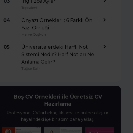
03
İngilizce Aylar
Toptalent
04
Önyazı Örnekleri : 6 Farklı Ön
Yazı Örneği
Merve Coşkun
05
Üniversitelerdeki Harfli Not
Sistemi Nedir? Harf Notları Ne
Anlama Gelir?
Tuğçe Salır
Boş CV Örnekleri ile Ücretsiz CV
Hazırlama
Profesyonel CV’ini birkaç tıklama ile online oluştur,
hayalindeki işe bir adım daha yaklaş.