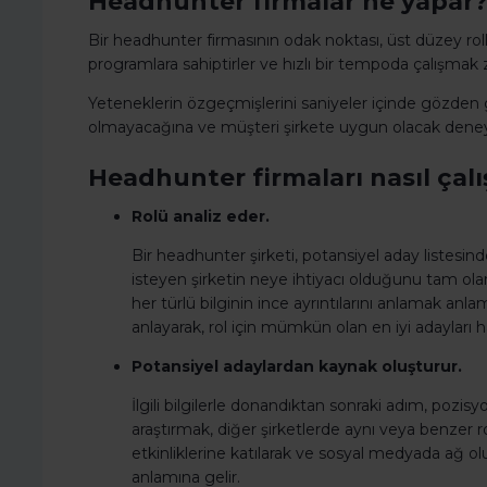
Headhunter firmalar ne yapar
Bir headhunter firmasının odak noktası, üst düzey roll
programlara sahiptirler ve hızlı bir tempoda çalışmak 
Yeteneklerin özgeçmişlerini saniyeler içinde gözden ge
olmayacağına ve müşteri şirkete uygun olacak deneyim
Headhunter firmaları nasıl çalı
Rolü analiz eder.
Bir headhunter şirketi, potansiyel aday listesi
isteyen şirketin neye ihtiyacı olduğunu tam olara
her türlü bilginin ince ayrıntılarını anlamak anlam
anlayarak, rol için mümkün olan en iyi adayları h
Potansiyel adaylardan kaynak oluşturur.
İlgili bilgilerle donandıktan sonraki adım, pozisy
araştırmak, diğer şirketlerde aynı veya benzer 
etkinliklerine katılarak ve sosyal medyada ağ ol
anlamına gelir.