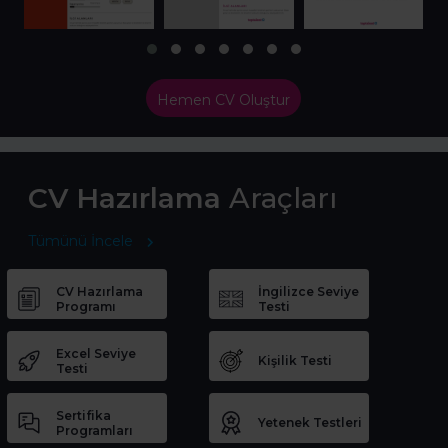
Hemen CV Oluştur
CV Hazırlama
Araçları
Tümünü İncele
CV Hazırlama
İngilizce Seviye
Programı
Testi
Excel Seviye
Kişilik Testi
Testi
Sertifika
Yetenek Testleri
Programları