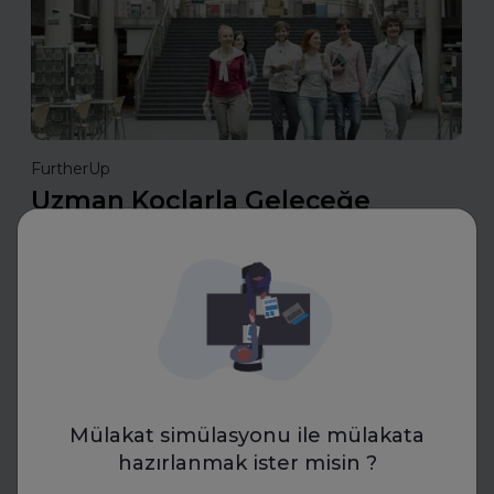
FurtherUp
Uzman Koçlarla Geleceğe
Hazırlık: FurtherUp'tan Öğrenci
ve Kariyer Koçluğu
Uzman koçlarla geleceğe hazırlanın. FurtherUp’ın
öğrenci ve kariyer koçluğu ile hedeflerinizi netleştirin,
kariyer yolculuğunuzda güçlü adımlar atın.
Daha fazla oku
Mülakat simülasyonu ile mülakata
hazırlanmak ister misin ?