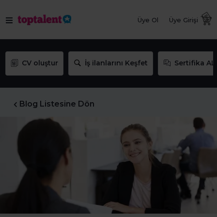
Üye Ol
Üye Girişi
CV oluştur
İş ilanlarını Keşfet
Sertifika AL
Blog Listesine Dön