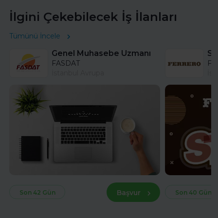
İlgini Çekebilecek İş İlanları
Tümünü İncele
Genel Muhasebe Uzmanı
FASDAT
Fer
İstanbul Avrupa
İst
Başvur
Son 42 Gün
Son 40 Gün