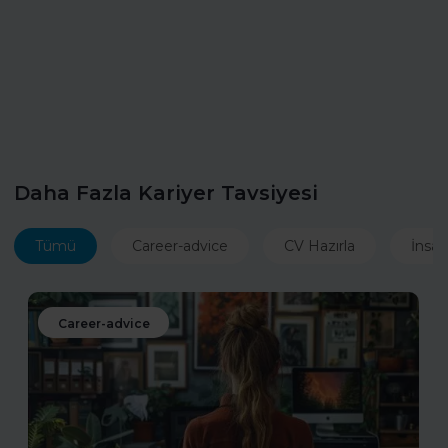
Daha Fazla Kariyer Tavsiyesi
Tümü
Career-advice
CV Hazırla
İnsan
Career-advice