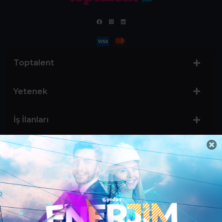
Toptalent
Yetenek
İş İlanları
Sertifika Programları
Yetenek Testleri
İşveren