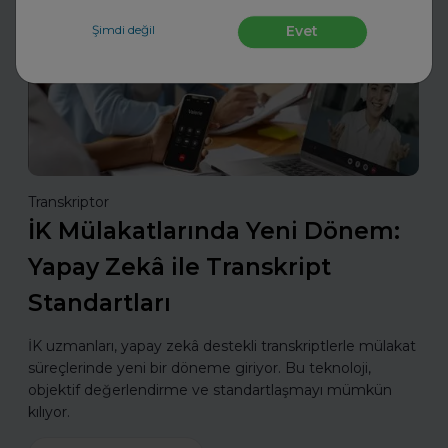
Mülakatlara Hazırlan
Şimdi değil
Evet
Transkriptor
İK Mülakatlarında Yeni Dönem:
Yapay Zekâ ile Transkript
Standartları
İK uzmanları, yapay zekâ destekli transkriptlerle mülakat
süreçlerinde yeni bir döneme giriyor. Bu teknoloji,
objektif değerlendirme ve standartlaşmayı mümkün
kılıyor.