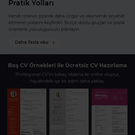
Pratik Yolları
Kendi rotanızı çizerek daha özgür ve ekonomik seyahat
etmenin yollarını keşfedin. Bütçe dostu ipuçları ve pratik
önerilerle yolculuğunuzu planlayın.
Daha fazla oku
Boş CV Örnekleri ile Ücretsiz CV Hazırlama
Profesyonel CV’ini birkaç tıklama ile online oluştur,
hayalindeki işe bir adım daha yaklaş.