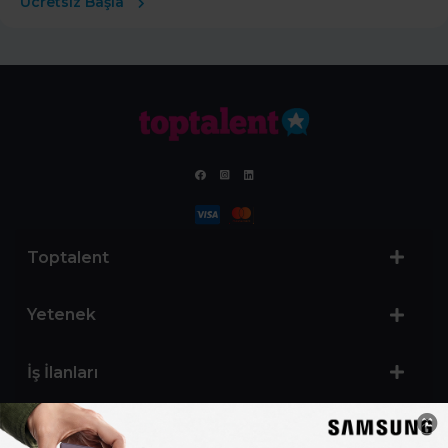
Ücretsiz Başla
Toptalent
Yetenek
İş İlanları
Sertifika Programları