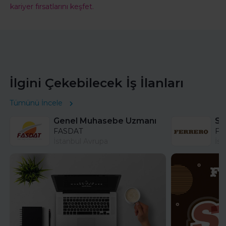
kariyer fırsatlarını keşfet.
İlgini Çekebilecek İş İlanları
Tümünü İncele
Genel Muhasebe Uzmanı
FASDAT
Fer
İstanbul Avrupa
İst