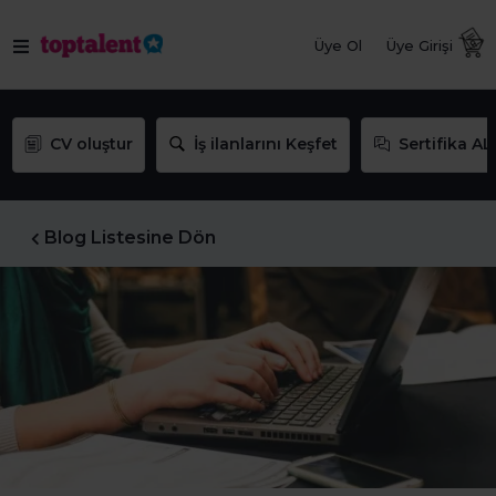
Üye Ol
Üye Girişi
CV oluştur
İş ilanlarını Keşfet
Sertifika AL
Blog Listesine Dön