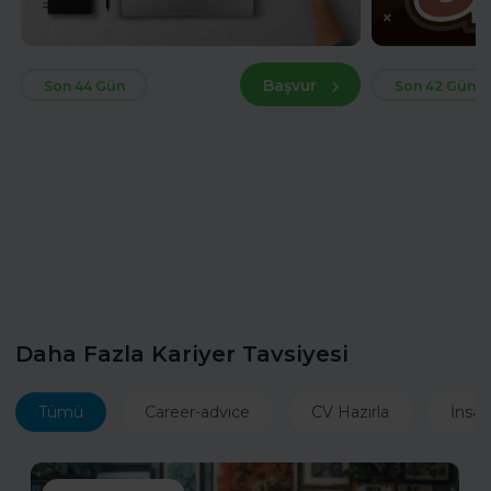
Başvur
Son 44 Gün
Son 42 Gün
Daha Fazla Kariyer Tavsiyesi
Tümü
Career-advice
CV Hazırla
İnsan