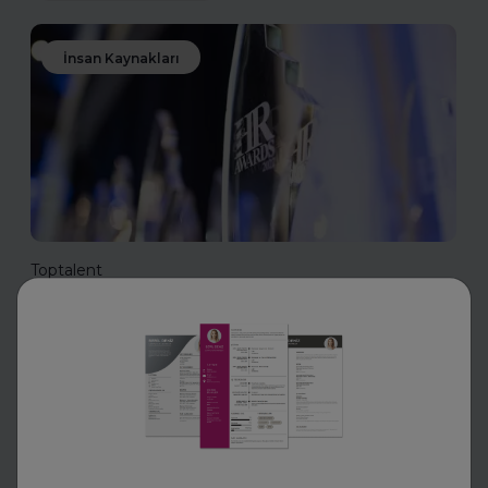
İnsan Kaynakları
Toptalent
İnsan Kaynakları Ödülleri 2025-
2026
İnsan Kaynakları Ödülleri, şirketiniz için bir tanıtım fırsatı
olabilir. En iyi uygulamalarınızı tanıtarak sektördeki öncü
konumunuzu güçlendirin ve değerli başarılarınızı
ödüllerle taçlandırın.