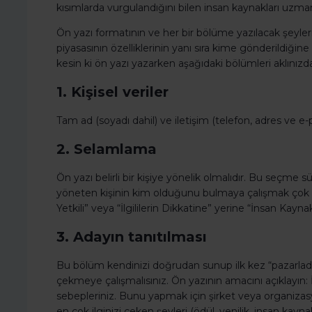
kısımlarda vurgulandığını bilen insan kaynakları uzmanl
Ön yazı formatının ve her bir bölüme yazılacak şeyler
piyasasının özelliklerinin yanı sıra kime gönderildiğin
kesin ki ön yazı yazarken aşağıdaki bölümleri aklınızda
1. Kişisel veriler
Tam ad (soyadı dahil) ve iletişim (telefon, adres ve e-pos
2. Selamlama
Ön yazı belirli bir kişiye yönelik olmalıdır. Bu seçm
yöneten kişinin kim olduğunu bulmaya çalışmak çok d
Yetkili” veya “İlgililerin Dikkatine” yerine “İnsan Kayna
3. Adayın tanıtılması
Bu bölüm kendinizi doğrudan sunup ilk kez “pazarladı
çekmeye çalışmalısınız. Ön yazının amacını açıklayın: İ
sebepleriniz. Bunu yapmak için şirket veya organizasyo
en çok ilginizi çeken şeyleri (ödül, yenilik, insan kaynak