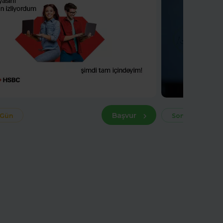
Başvur
 Gün
Son 30 Gün