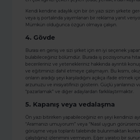
Kendi kendine adaylık için bir ön yazı sizin şirkete ger
veya iş portalında yayımlanan bir reklama yanıt veriy
Mümkün olduğunca özgün olmaya çalışın.
4. Gövde
Burası en geniş ve sizi şirket için en iyi seçenek ya
bulabileceğiniz bölümdür. Burada iş pozisyonuna hitap 
becerileriniz ve yetenekleriniz hakkında ayrıntılı konuşa
ve eğitiminizi dahil etmeye çalışmayın. Bu kısmı, okuya
onların aradığı şeyi karşıladığını açıkça ifade etmek iç
arzunuzu ve inisiyatifinizi gösterin. Güçlü yanlarınız
“pazarlamak” ve diğer adaylardan farklılaştırmaktır.
5. Kapanış veya vedalaşma
Ön yazı bitirirken yapabileceğiniz en şeyi kendinizi 
“Aramanızı umuyorum” veya “Nasıl uygun görürseniz e
görüşme veya toplantı talebinde bulunmaktan korkmayın
çalıştığınız izlenimini vermeyin. Eğer yaratıcı bir sun