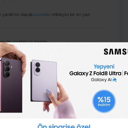
ze yardımcı olacak
buradaki
etkileyici bir ön yazı
 ile ücretsiz cv hazırla.
gilerini doldur, hazır CV örnekleri arasından birini seç
nasıl hazırlanır hiç düşünme! Burada birçok hazır
sitesi tam sana göre!