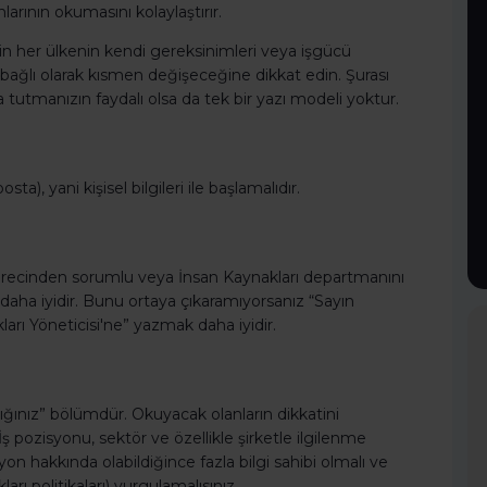
arının okumasını kolaylaştırır.
in her ülkenin kendi gereksinimleri veya işgücü
e bağlı olarak kısmen değişeceğine dikkat edin. Şurası
 tutmanızın faydalı olsa da tek bir yazı modeli yoktur.
ta), yani kişisel bilgileri ile başlamalıdır.
e sürecinden sorumlu veya İnsan Kaynakları departmanını
aha iyidir. Bunu ortaya çıkaramıyorsanız “Sayın
kları Yöneticisi'ne” yazmak daha iyidir.
ğınız” bölümdür. Okuyacak olanların dikkatini
ş pozisyonu, sektör ve özellikle şirketle ilgilenme
n hakkında olabildiğince fazla bilgi sahibi olmalı ve
ları politikaları) vurgulamalısınız.