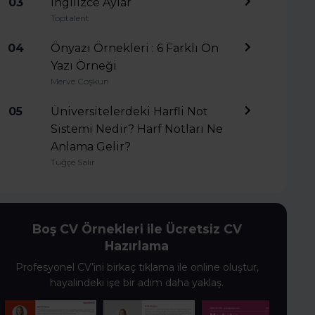
03
İngilizce Aylar
Toptalent
04
Önyazı Örnekleri : 6 Farklı Ön
Yazı Örneği
Merve Coşkun
05
Üniversitelerdeki Harfli Not
Sistemi Nedir? Harf Notları Ne
Anlama Gelir?
Tuğçe Salır
Boş CV Örnekleri ile Ücretsiz CV
Hazırlama
Profesyonel CV’ini birkaç tıklama ile online oluştur,
hayalindeki işe bir adım daha yaklaş.