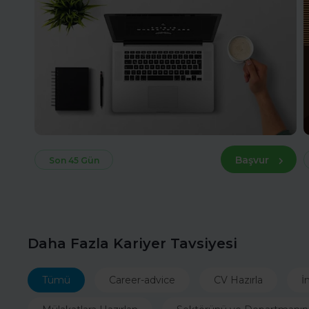
Başvur
Son 45 Gün
Daha Fazla Kariyer Tavsiyesi
Tümü
Career-advice
CV Hazırla
İ