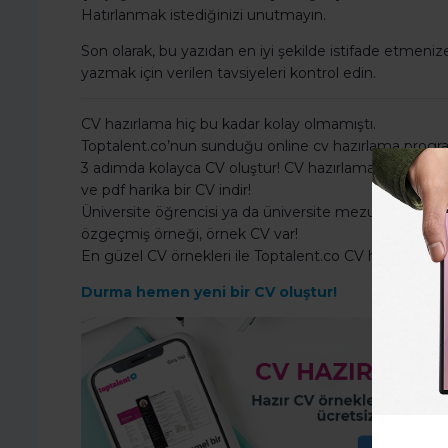
Hatırlanmak istediğinizi unutmayın.
Son olarak, bu yazıdan en iyi şekilde istifade etmeni
yazmak için verilen tavsiyeleri kontrol edin.
CV hazırlama hiç bu kadar kolay olmamıştı.
Toptalent.co’nun sunduğu online cv hazırlama programı
3 adımda kolayca CV oluştur! CV hazırlama formu ile bil
ve pdf harika bir CV indir!
Üniversite öğrencisi ya da üniversite mezunuysan CV 
özgeçmiş örneği, örnek CV var!
En güzel CV örnekleri ile Toptalent.co CV hazırlama 
Durma hemen yeni bir CV oluştur!