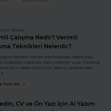
ı Seç
Şirketleri Keşfet
Deniz Tahmaz
mli Çalışma Nedir? Verimli
şma Teknikleri Nelerdir?
 çalışma teknikleri, zamanı etkili kullanarak odaklanmayı
 ve üretkenliği maksimize eden yöntemler sunar. Planlama,
lendirme ve dikkat yönetimiyle daha az zamanda daha
ı b
a fazla oku
edIn, CV ve Ön Yazı İçin AI Yazım