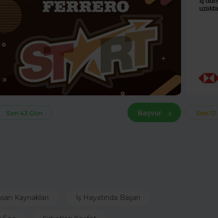
Başvur
Son 43 Gün
Son 12
nsan Kaynakları
İş Hayatında Başarı