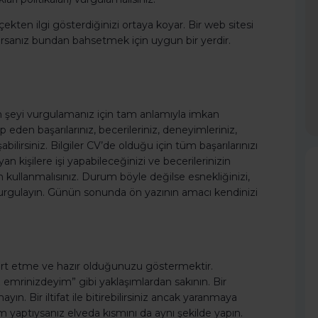
çekten ilgi gösterdiğinizi ortaya koyar. Bir web sitesi
orsanız bundan bahsetmek için uygun bir yerdir.
pan şeyi vurgulamanız için tam anlamıyla imkan
eden başarılarınız, becerileriniz, deneyimleriniz,
bilirsiniz. Bilgiler CV’de olduğu için tüm başarılarınızı
n kişilere işi yapabileceğinizi ve becerilerinizin
in kullanmalısınız. Durum böyle değilse esnekliğinizi,
ı vurgulayın. Günün sonunda ön yazının amacı kendinizi
ayırt etme ve hazır olduğunuzu göstermektir.
mrinizdeyim” gibi yaklaşımlardan sakının. Bir
. Bir iltifat ile bitirebilirsiniz ancak yaranmaya
um yaptıysanız elveda kısmını da aynı şekilde yapın.