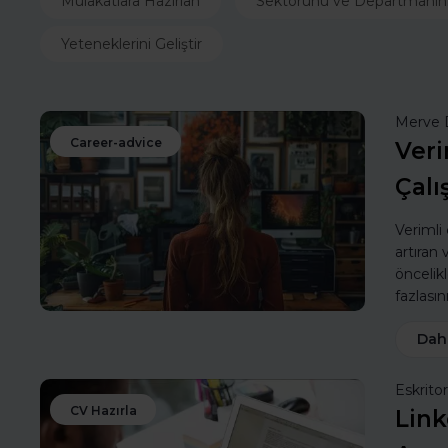
Mülakatlara Hazırlan
Sektörünü ve Departmanın
Yeteneklerini Geliştir
Merve 
Career-advice
Veri
Çalı
Verimli
artıran
öncelik
fazlasın
Dah
Eskritor
CV Hazırla
Link