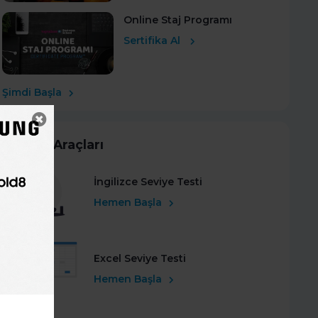
Online Staj Programı
Sertifika Al
Şimdi Başla
Kariyer Araçları
İngilizce Seviye Testi
Hemen Başla
Excel Seviye Testi
Hemen Başla