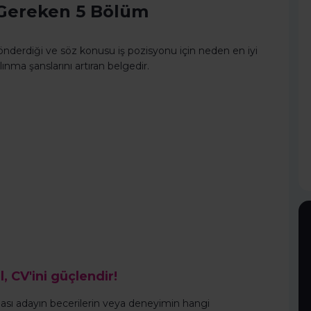
 Gereken 5 Bölüm
 gönderdiği ve söz konusu iş pozisyonu için neden en iyi
lınma şanslarını artıran belgedir.
l, CV'ini güçlendir!
ması adayın becerilerin veya deneyimin hangi