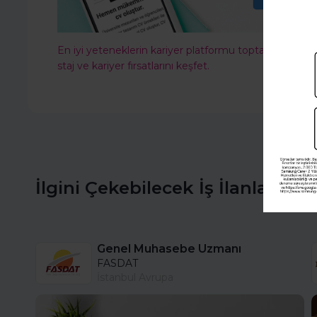
En iyi yeteneklerin kariyer platformu toptalent.co'ya
staj ve kariyer fırsatlarını keşfet.
İlgini Çekebilecek İş İlanları
Genel Muhasebe Uzmanı
FASDAT
İstanbul Avrupa