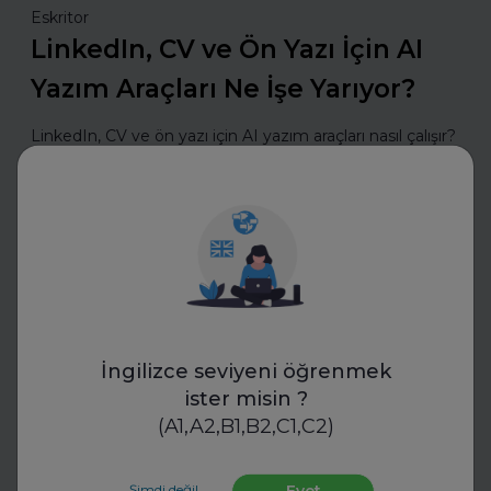
Eskritor
LinkedIn, CV ve Ön Yazı İçin AI
Yazım Araçları Ne İşe Yarıyor?
LinkedIn, CV ve ön yazı için AI yazım araçları nasıl çalışır?
Bu araçlarla etkili özgeçmişler ve güçlü profiller
oluşturmanın püf noktalarını keşfedin.
Daha fazla oku
İnsan Kaynakları
İngilizce seviyeni öğrenmek
ister misin ?
(A1,A2,B1,B2,C1,C2)
Şimdi değil