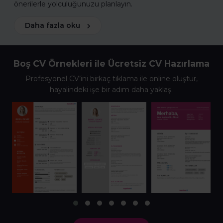
önerilerle yolculuğunuzu planlayın.
Daha fazla oku
Boş CV Örnekleri ile Ücretsiz CV Hazırlama
Profesyonel CV’ini birkaç tıklama ile online oluştur,
hayalindeki işe bir adım daha yaklaş.