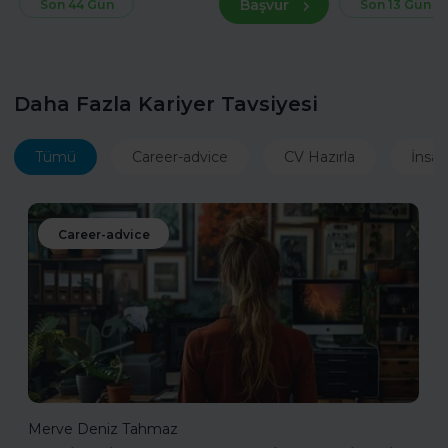
Başvur
Son 44 Gün
Son 13 Gün
Daha Fazla Kariyer Tavsiyesi
Tümü
Career-advice
CV Hazırla
İnsan
Career-advice
Merve Deniz Tahmaz