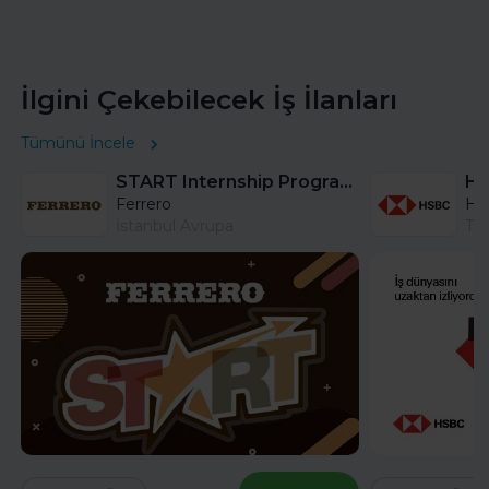
İlgini Çekebilecek İş İlanları
Tümünü İncele
START Internship Program (Sales) - Istanbul
Ferrero
HS
İstanbul Avrupa
Tü