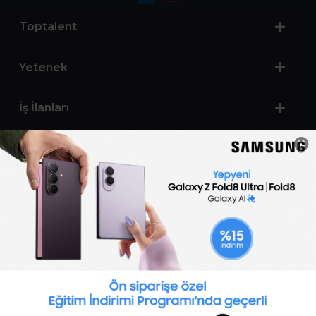
Toptalent
Yetenek
İş İlanları
Sertifika Programları
Yetenek Testleri
İşveren