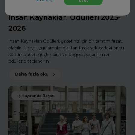
Evet
Toptalent
İnsan Kaynakları Ödülleri 2025-
2026
İnsan Kaynakları Ödülleri, şirketiniz için bir tanıtım fırsatı
olabilir. En iyi uygulamalarınızı tanıtarak sektördeki öncü
konumunuzu güçlendirin ve değerli başarılarınızı
ödüllerle taçlandırın.
Daha fazla oku
İş Hayatında Başarı