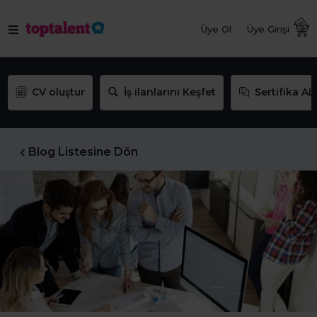
Üye Ol
Üye Girişi
CV oluştur
İş ilanlarını Keşfet
Sertifika AL
Blog Listesine Dön