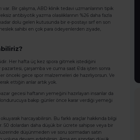
var. Bir çalışma, ABD klinik tedavi uzmanlarının tipik
siz antibiyotik yazma olasılıklarının %26 daha fazla
 kadar dolu gelen kutusunda bir e-postayı sırf en son
 meslek sahibi en çok para ödeyenlerden ziyade,
iliriz?
idir. Her hafta üç kez spora gitmek istediğini
 pazartesi, çarşamba ve cuma saat 6'da işten sonra
er önceki gece spor malzemeleri de hazırlıyorsun. Ve
k ettiğin anlar artık yok.
 pazar gecesi haftanın yemeğini hazırlayan insanlar da
 dondurucuya bakıp günler önce karar verdiği yemeği
 okuyarak harcayabilirsin. Bu farklı araçlar hakkında bilgi
r. 50 dolardan daha düşük bir ücrete sahipse veya bir
lımı üzerinde düşünmeden ve soru sormadan satın
man yoluna devam edebilirsin. Ama en azından düşük