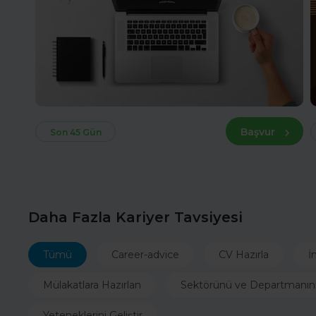
Başvur
Son 45 Gün
Daha Fazla Kariyer Tavsiyesi
Tümü
Career-advice
CV Hazırla
İ
Mülakatlara Hazırlan
Sektörünü ve Departmanın
Yeteneklerini Geliştir