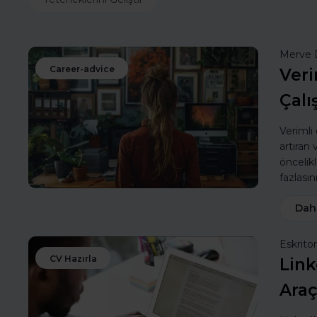
Merve 
Career-advice
Veri
Çalı
Verimli
artıran
öncelik
fazlasın
Dah
Eskritor
CV Hazırla
Link
Araç