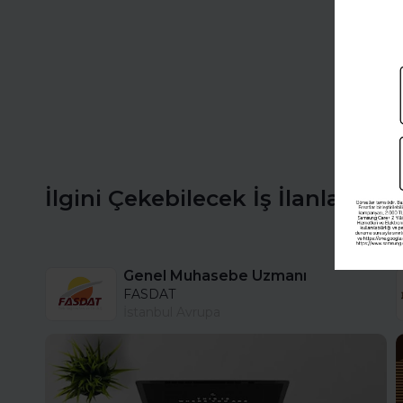
İlgini Çekebilecek İş İlanları
Genel Muhasebe Uzmanı
FASDAT
İstanbul Avrupa