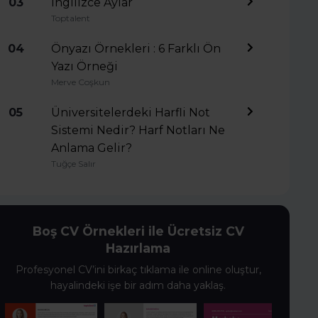
03
İngilizce Aylar
Toptalent
04
Önyazı Örnekleri : 6 Farklı Ön
Yazı Örneği
Merve Coşkun
05
Üniversitelerdeki Harfli Not
Sistemi Nedir? Harf Notları Ne
Anlama Gelir?
Tuğçe Salır
Boş CV Örnekleri ile Ücretsiz CV
Hazırlama
Profesyonel CV’ini birkaç tıklama ile online oluştur,
hayalindeki işe bir adım daha yaklaş.