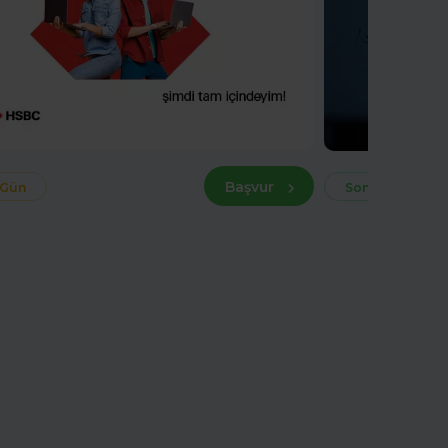
Başvur
 Gün
Son 30 Gün