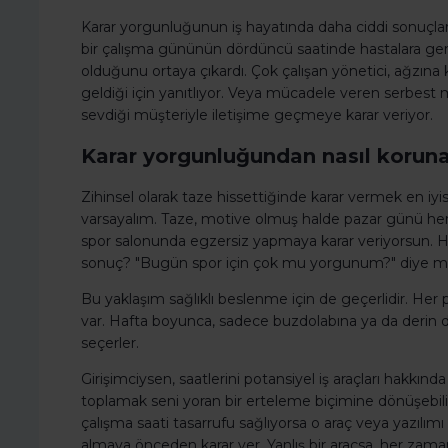
Karar yorgunluğunun iş hayatında daha ciddi sonuçları 
bir çalışma gününün dördüncü saatinde hastalara gerek
olduğunu ortaya çıkardı. Çok çalışan yönetici, ağzına
geldiği için yanıtlıyor. Veya mücadele veren serbest
sevdiği müşteriyle iletişime geçmeye karar veriyor.
Karar yorgunluğundan nasıl korunab
Zihinsel olarak taze hissettiğinde karar vermek en iyis
varsayalım. Taze, motive olmuş halde pazar günü her
spor salonunda egzersiz yapmaya karar veriyorsun. H
sonuç? "Bugün spor için çok mu yorgunum?" diye mera
Bu yaklaşım sağlıklı beslenme için de geçerlidir. Her
var. Hafta boyunca, sadece buzdolabına ya da derin
seçerler.
Girişimciysen, saatlerini potansiyel iş araçları hakkında
toplamak seni yoran bir erteleme biçimine dönüşebili
çalışma saati tasarrufu sağlıyorsa o araç veya yazı
almaya önceden karar ver. Yanlış bir araçsa, her za