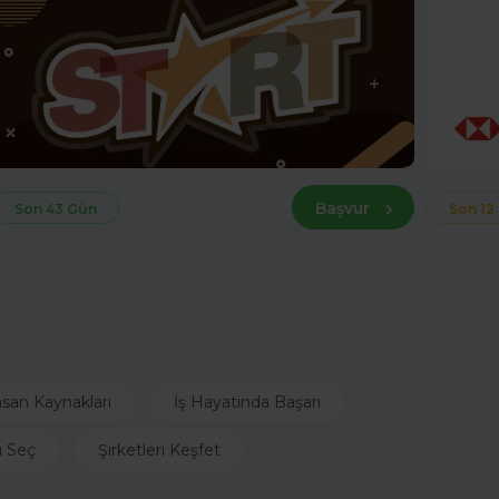
Başvur
Son 43 Gün
Son 12
nsan Kaynakları
İş Hayatında Başarı
ı Seç
Şirketleri Keşfet