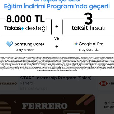
28 günlük kişisel gelişim planını
oluşturmak ister misin ?
Şimdi değil
Evet
START Internship Program (Sales) - Istanbul
Ferrero
İstanbul Avrupa