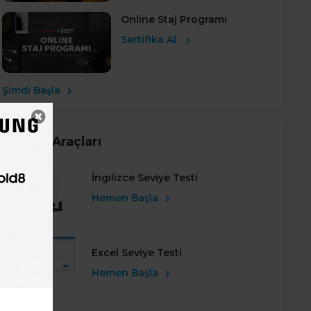
Online Staj Programı
Sertifika Al
Şimdi Başla
Kariyer Araçları
İngilizce Seviye Testi
Hemen Başla
Excel Seviye Testi
Hemen Başla