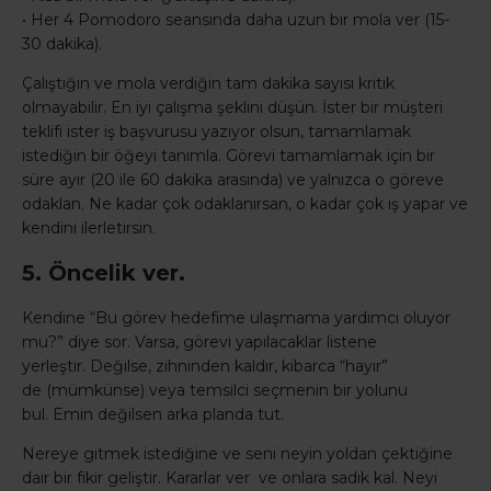
• Her 4 Pomodoro seansında daha uzun bir mola ver (15-
30 dakika).
Çalıştığın ve mola verdiğin tam dakika sayısı kritik
olmayabilir. En iyi çalışma şeklini düşün. İster bir müşteri
teklifi ister iş başvurusu yazıyor olsun, tamamlamak
istediğin bir öğeyi tanımla. Görevi tamamlamak için bir
süre ayır (20 ile 60 dakika arasında) ve yalnızca o göreve
odaklan. Ne kadar çok odaklanırsan, o kadar çok iş yapar ve
kendini ilerletirsin.
5. Öncelik ver.
Kendine “Bu görev hedefime ulaşmama yardımcı oluyor
mu?” diye sor. Varsa, görevi yapılacaklar listene
yerleştir. Değilse, zihninden kaldır, kibarca “hayır”
de (mümkünse) veya temsilci seçmenin bir yolunu
bul. Emin değilsen arka planda tut.
Nereye gitmek istediğine ve seni neyin yoldan çektiğine
dair bir fikir geliştir. Kararlar ver ve onlara sadık kal. Neyi