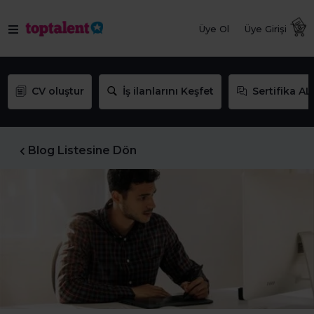
Üye Ol
Üye Girişi
CV oluştur
İş ilanlarını Keşfet
Sertifika AL
Blog Listesine Dön