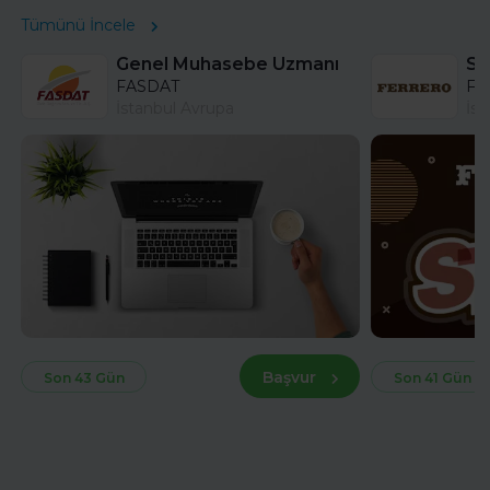
Tümünü İncele
Genel Muhasebe Uzmanı
FASDAT
Fer
İstanbul Avrupa
İst
Başvur
Son 43 Gün
Son 41 Gün