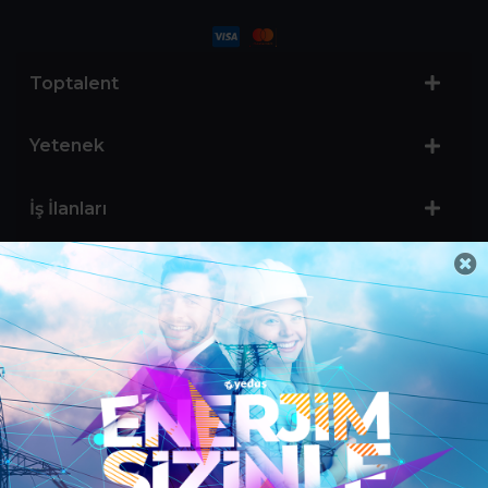
Toptalent
Yetenek
İş İlanları
Sertifika Programları
Yetenek Testleri
İşveren