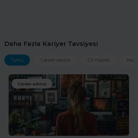
Daha Fazla Kariyer Tavsiyesi
Tümü
Career-advice
CV Hazırla
İnsan
Career-advice