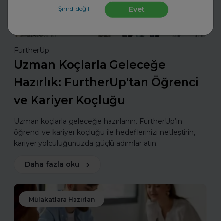
Şimdi değil
Evet
FurtherUp
Uzman Koçlarla Geleceğe
Hazırlık: FurtherUp'tan Öğrenci
ve Kariyer Koçluğu
Uzman koçlarla geleceğe hazırlanın. FurtherUp’ın
öğrenci ve kariyer koçluğu ile hedeflerinizi netleştirin,
kariyer yolculuğunuzda güçlü adımlar atın.
Daha fazla oku
Mülakatlara Hazırlan