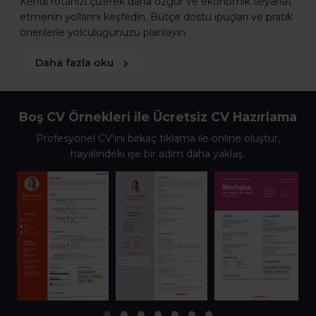
Kendi rotanızı çizerek daha özgür ve ekonomik seyahat
etmenin yollarını keşfedin. Bütçe dostu ipuçları ve pratik
önerilerle yolculuğunuzu planlayın.
Daha fazla oku
Boş CV Örnekleri ile Ücretsiz CV Hazırlama
Profesyonel CV’ini birkaç tıklama ile online oluştur,
hayalindeki işe bir adım daha yaklaş.