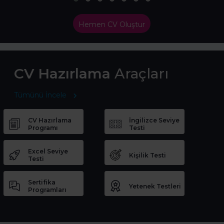
Hemen CV Oluştur
CV Hazırlama
Araçları
Tümünü İncele
CV Hazırlama
İngilizce Seviye
Programı
Testi
Excel Seviye
Kişilik Testi
Testi
Sertifika
Yetenek Testleri
Programları