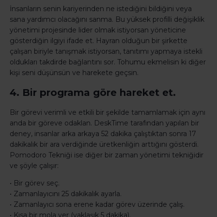
İnsanların senin kariyerinden ne istediğini bildiğini veya
sana yardımcı olacağını sanma. Bu yüksek profilli değişiklik
yönetimi projesinde lider olmak istiyorsan yöneticine
gösterdiğin ilgiyi ifade et. Hayran olduğun bir şirkette
çalışan biriyle tanışmak istiyorsan, tanıtımı yapmaya istekli
oldukları takdirde bağlantını sor. Tohumu ekmelisin ki diğer
kişi seni düşünsün ve harekete geçsin.
4. Bir programa göre hareket et.
Bir görevi verimli ve etkili bir şekilde tamamlamak için aynı
anda bir göreve odaklan. DeskTime tarafından yapılan bir
deney, insanlar arka arkaya 52 dakika çalıştıktan sonra 17
dakikalık bir ara verdiğinde üretkenliğin arttığını gösterdi.
Pomodoro Tekniği ise diğer bir zaman yönetimi tekniğidir
ve şöyle çalışır:
• Bir görev seç.
• Zamanlayıcını 25 dakikalık ayarla.
• Zamanlayıcı sona erene kadar görev üzerinde çalış.
• Kısa bir mola ver (yaklaşık 5 dakika).