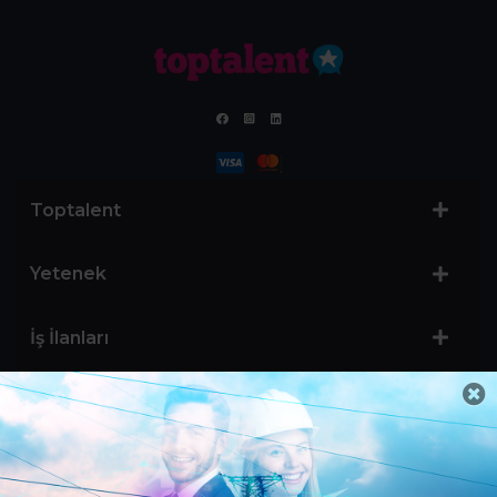
Toptalent
Yetenek
İş İlanları
Sertifika Programları
Yetenek Testleri