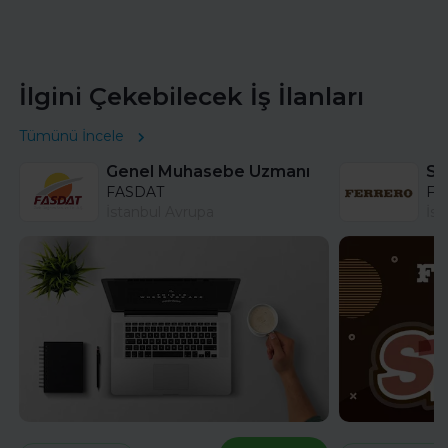
İlgini Çekebilecek İş İlanları
Tümünü İncele
Genel Muhasebe Uzmanı
FASDAT
Fer
İstanbul Avrupa
İst