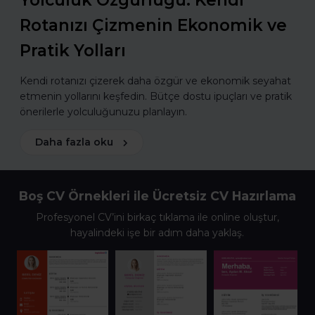
Yolculuk Özgürlüğü: Kendi
Rotanızı Çizmenin Ekonomik ve
Pratik Yolları
Kendi rotanızı çizerek daha özgür ve ekonomik seyahat
etmenin yollarını keşfedin. Bütçe dostu ipuçları ve pratik
önerilerle yolculuğunuzu planlayın.
Daha fazla oku
Boş CV Örnekleri ile Ücretsiz CV Hazırlama
Profesyonel CV’ini birkaç tıklama ile online oluştur,
hayalindeki işe bir adım daha yaklaş.