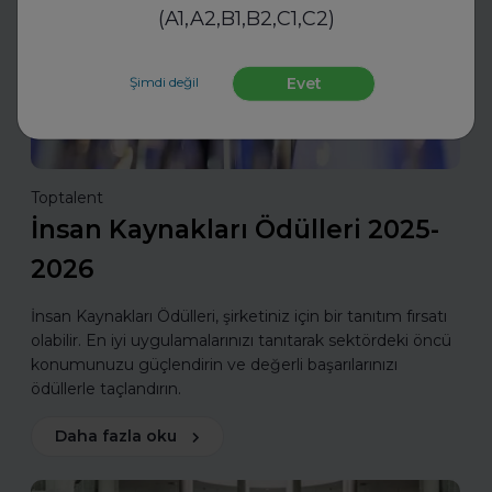
(A1,A2,B1,B2,C1,C2)
Şimdi değil
Evet
Toptalent
İnsan Kaynakları Ödülleri 2025-
2026
İnsan Kaynakları Ödülleri, şirketiniz için bir tanıtım fırsatı
olabilir. En iyi uygulamalarınızı tanıtarak sektördeki öncü
konumunuzu güçlendirin ve değerli başarılarınızı
ödüllerle taçlandırın.
Daha fazla oku