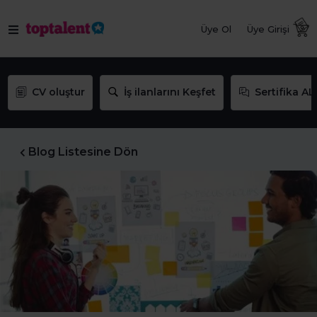
Üye Ol
Üye Girişi
CV oluştur
İş ilanlarını Keşfet
Sertifika AL
Blog Listesine Dön