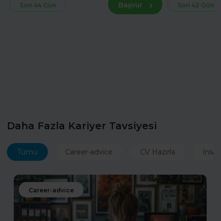
Başvur
Son 44 Gün
Son 42 Gün
Daha Fazla Kariyer Tavsiyesi
Tümü
Career-advice
CV Hazırla
İnsan
Career-advice