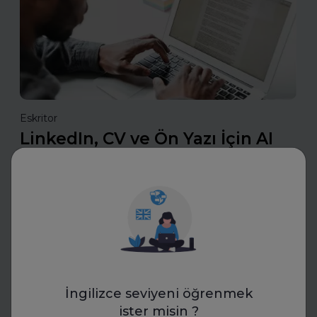
Eskritor
LinkedIn, CV ve Ön Yazı İçin AI
Yazım Araçları Ne İşe Yarıyor?
LinkedIn, CV ve ön yazı için AI yazım araçları nasıl çalışır?
Bu araçlarla etkili özgeçmişler ve güçlü profiller
oluşturmanın püf noktalarını keşfedin.
Daha fazla oku
İngilizce seviyeni öğrenmek
İnsan Kaynakları
ister misin ?