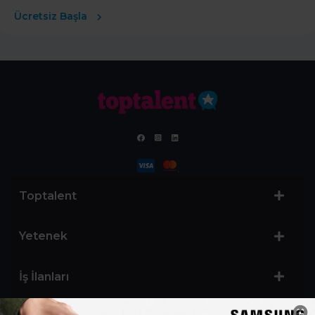
Ücretsiz Başla
Toptalent
Yetenek
İş İlanları