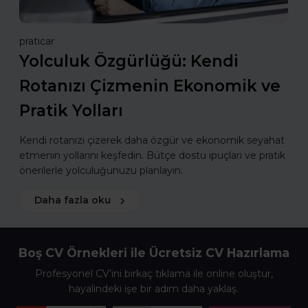
praticar
Yolculuk Özgürlüğü: Kendi
Rotanızı Çizmenin Ekonomik ve
Pratik Yolları
Kendi rotanızı çizerek daha özgür ve ekonomik seyahat
etmenin yollarını keşfedin. Bütçe dostu ipuçları ve pratik
önerilerle yolculuğunuzu planlayın.
Daha fazla oku
Boş CV Örnekleri ile Ücretsiz CV Hazırlama
Profesyonel CV’ini birkaç tıklama ile online oluştur,
hayalindeki işe bir adım daha yaklaş.