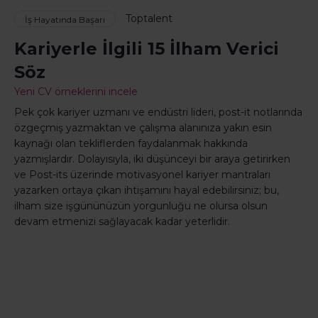
Toptalent
İş Hayatında Başarı
Kariyerle İlgili 15 İlham Verici
Söz
Yeni CV örneklerini incele
Pek çok kariyer uzmanı ve endüstri lideri, post-it notlarında
özgeçmiş yazmaktan ve çalışma alanınıza yakın esin
kaynağı olan tekliflerden faydalanmak hakkında
yazmışlardır. Dolayısıyla, iki düşünceyi bir araya getirirken
ve Post-its üzerinde motivasyonel kariyer mantraları
yazarken ortaya çıkan ihtişamını hayal edebilirsiniz; bu,
ilham size işgününüzün yorgunluğu ne olursa olsun
devam etmenizi sağlayacak kadar yeterlidir.