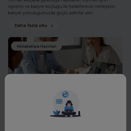
Uzman koçlarla geleceğe hazırlanın. FurtherUp’ın
öğrenci ve kariyer koçluğu ile hedeflerinizi netleştirin,
kariyer yolculuğunuzda güçlü adımlar atın.
Daha fazla oku
Mülakatlara Hazırlan
Transkriptor
İK Mülakatlarında Yeni Dönem:
Yapay Zekâ ile Transkript