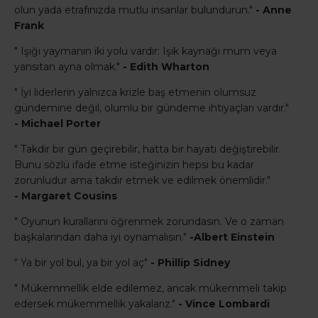
olun yada etrafınızda mutlu insanlar bulundurun."
- Anne
Frank
" Işığı yaymanın iki yolu vardır: Işık kaynağı mum veya
yansıtan ayna olmak."
- Edith Wharton
" İyi liderlerin yalnızca krizle baş etmenin olumsuz
gündemine değil, olumlu bir gündeme ihtiyaçları vardır."
- Michael Porter
" Takdir bir gün geçirebilir, hatta bir hayatı değiştirebilir.
Bunu sözlü ifade etme isteğinizin hepsi bu kadar
zorunludur ama takdir etmek ve edilmek önemlidir."
- Margaret Cousins
" Oyunun kurallarını öğrenmek zorundasın. Ve o zaman
başkalarından daha iyi oynamalısın."
-Albert Einstein
" Ya bir yol bul, ya bir yol aç"
- Phillip Sidney
" Mükemmellik elde edilemez, ancak mükemmeli takip
edersek mükemmellik yakalarız."
- Vince Lombardi