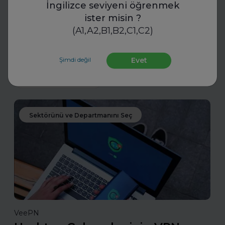
Standartları
İngilizce seviyeni öğrenmek
ister misin ?
İK uzmanları, yapay zekâ destekli transkriptlerle mülakat
(A1,A2,B1,B2,C1,C2)
süreçlerinde yeni bir döneme giriyor. Bu teknoloji,
objektif değerlendirme ve standartlaşmayı mümkün
kılıyor.
Şimdi değil
Evet
Daha fazla oku
Sektörünü ve Departmanını Seç
VeePN