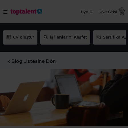
Üye Ol
Üye Girişi
CV oluştur
İş ilanlarını Keşfet
Sertifika AL
Blog Listesine Dön