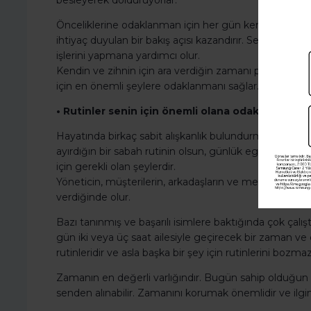
besleyerek dolduruyorlar.
Önceliklerine odaklanman için her gün kendine bira
ihtiyaç duyulan bir bakış açısı kazandırır. Senin için
işlerini yapmana yardımcı olur.
Kendin ve zihnin için ara verdiğin zamanı planlamak ç
için en önemli şeylere odaklanmanı sağlar.
• Rutinler senin için önemli olana odaklanmanı s
Hayatında birkaç sabit alışkanlık bulundurmak önemli
ayırdığın bir sabah rutinin olsun, günlük egzersizler 
için gerekli olan şeylerdir.
Yöneticin, müşterilerin, arkadaşların ve meslektaşlar
verdiğinde olur.
Bazı tanınmış ve başarılı isimlere baktığında çok çalı
gün iki veya üç saat ailesiyle geçirecek bir zaman ve e
rutinleridir ve asla başka bir şey için rutinlerini bozmaz
Zamanın en değerli varlığındır. Bugün sahip olduğun z
senden alınabilir. Zamanını korumak önemlidir ve ilg