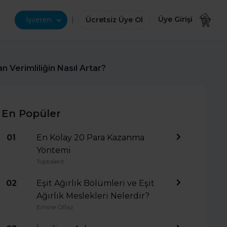
|
Üye Girişi
İşveren
Ücretsiz Üye Ol
 Verimliliğin Nasıl Artar?
En Popüler
01
En Kolay 20 Para Kazanma
Yöntemi
Toptalent
02
Eşit Ağırlık Bölümleri ve Eşit
Ağırlık Meslekleri Nelerdir?
Emine Oflaz