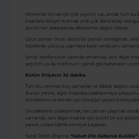
Minnettar olmak için çok şeyimiz var, ancak tüm bu ko
insanlarla iletişim kurmak artık çok daha kolay olduğu
günün her dakikasında dikkatimizi dağıtır oldular.
Uzun zaman önce, sessiz bir zaman istediğinde, telef
tepelerde yürüyüş yapmaya karar verdiysen, tamamen y
Şimdi, telefonunun yanında olmaması, seni diğer insa
şarjı bitti ya da telefonum çalındı gibi bahaneler üre
Bütün ihtiyacın 30 dakika
Tüm bu verimsiz boş zamanlar ve dikkat dağıtıcı unsu
Bunun yerine, diğer insanlara odaklanmaya çalışıyoru
önceliklerini ve kendin için istediğin şeyleri belirleyebi
Önceliklerine odaklanmak, her zaman ulaşmak istediği
zamanda, seni diğer insanlar için pozitif bir yol göster
yerine, onlara liderlik etmeye başlarsın.
Yazar Robin Sharma
“Sabah 5'te Kalkanla Kulübü”