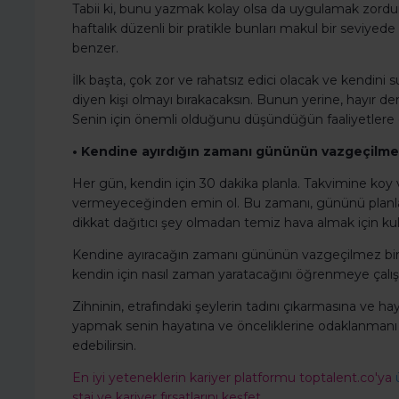
Tabii ki, bunu yazmak kolay olsa da uygulamak zordur
haftalık düzenli bir pratikle bunları makul bir sevi
benzer.
İlk başta, çok zor ve rahatsız edici olacak ve kendini
diyen kişi olmayı bırakacaksın. Bunun yerine, hayır 
Senin için önemli olduğunu düşündüğün faaliyetlere 
• Kendine ayırdığın zamanı gününün vazgeçilme
Her gün, kendin için 30 dakika planla. Takvimine ko
vermeyeceğinden emin ol. Bu zamanı, gününü planl
dikkat dağıtıcı şey olmadan temiz hava almak için kul
Kendine ayıracağın zamanı gününün vazgeçilmez bir 
kendin için nasıl zaman yaratacağını öğrenmeye çalışab
Zihninin, etrafındaki şeylerin tadını çıkarmasına ve hay
yapmak senin hayatına ve önceliklerine odaklanmanı sa
edebilirsin.
En iyi yeteneklerin kariyer platformu toptalent.co'ya
staj ve kariyer fırsatlarını keşfet.