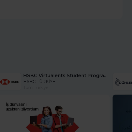
HSBC Virtualents Student Program bu sene de devam ediyor!
HSBC TÜRKİYE
Tüm Türkiye