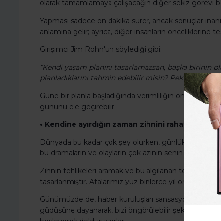
olarak tamamlamaya çalışacağın diğer sekiz görevi bel
Yapması sadece on dakika sürer, ancak sonuçlar inanılm
anlamına gelir; ayrıca, diğer insanların önceliklerine
Girişimci Jim Rohn'un söylediği gibi:
“Kendi yaşam planını tasarlamazsan, başka birinin pla
planladıklarını tahmin edebilir misin? Pek mümkün d
Güne bir planla başladığında verimliliğin önemli ölçüd
gününü ele geçirebilir.
• Kendine ayırdığın zaman zihnini rahatlatır.
Dünyada bu kadar çok şey olurken, günlük yaşamın dr
bu dramaların ve olayların çok azının senin üzerinde ge
Zihnin tehlikeleri aramak ve bu algılanan tehlikeler
tasarlanmıştır. Atalarımız yüz binlerce yıl önce bozkırl
Günümüzde de, haber kuruluşları sansasyonel haberleri
güdüsüne dayanarak, bizi öngörülebilir şekillerde te