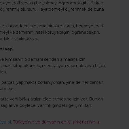
; aynı golf veya gitar çalmayı öğrenmek gibi. Birkaç
yede öğrenmiş olursun. Hayır demeyi öğrenmek de buna
 suçlu hissedeceksin ama bir süre sonra, her şeye evet
demeyi ve zamanını nasıl koruyacağını öğreneceksin.
odaklanabileceksin.
zi yap.
y ve kimsenin o zamanı senden almasına izin
amak, kitap okumak, meditasyon yapmak veya hiçbir
lan.
parçası yapmakta zorlanıyorsan, yine de her zaman
ilirsin.
atta yeni bakış açıları elde etmesine izin ver. Bunları
ğlar ve böylece, verimliliğindeki gelişimi fark
üye ol,
Türkiye'nin ve dünyanın en iyi şirketlerinin iş,