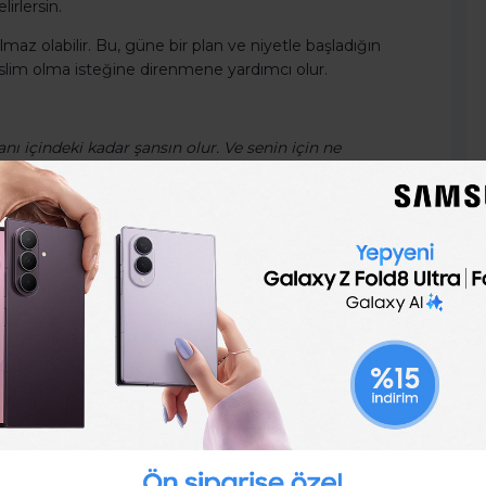
irlersin.
az olabilir. Bu, güne bir plan ve niyetle başladığın
 teslim olma isteğine direnmene yardımcı olur.
nı içindeki kadar şansın olur. Ve senin için ne
eğil."
e artar. Bir planın olmadığında, önemsiz konular
amına ve korkularına kapılmak kolaydır. Gerçek şu ki,
rçek bir etkisi vardır.
i gerçekte olduğundan daha önemli göstermek için
arda bu şekilde hayatta kaldı.
n sattığını keşfetti. Ve insanların kendini koruma iç
pki vermemizi sağlayan korkutucu hikayelerle