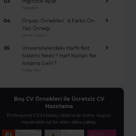
03
İngilizce Aylar
Toptalent
04
Önyazı Örnekleri : 6 Farklı Ön
Yazı Örneği
Merve Coşkun
05
Üniversitelerdeki Harfli Not
Sistemi Nedir? Harf Notları Ne
Anlama Gelir?
Tuğçe Salır
Boş CV Örnekleri ile Ücretsiz CV
Hazırlama
Profesyonel CV’ini birkaç tıklama ile online oluştur,
hayalindeki işe bir adım daha yaklaş.