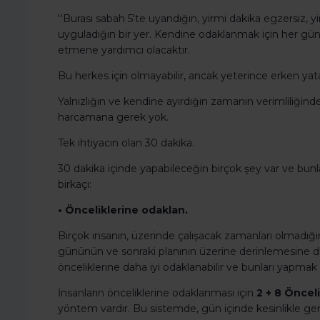
''Burası sabah 5'te uyandığın, yirmi dakika egzersiz,
uyguladığın bir yer. Kendine odaklanmak için her gün
etmene yardımcı olacaktır.
Bu herkes için olmayabilir, ancak yeterince erken yata
Yalnızlığın ve kendine ayırdığın zamanın verimliliğin
harcamana gerek yok.
Tek ihtiyacın olan 30 dakika.
30 dakika içinde yapabileceğin birçok şey var ve bunları
birkaçı:
• Önceliklerine odaklan.
Birçok insanın, üzerinde çalışacak zamanları olmadığını
gününün ve sonraki planının üzerine derinlemesine d
önceliklerine daha iyi odaklanabilir ve bunları yapmak i
İnsanların önceliklerine odaklanması için
2 + 8 Öncel
yöntem vardır. Bu sistemde, gün içinde kesinlikle ge