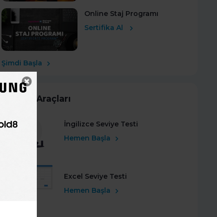
Online Staj Programı
Sertifika Al
Şimdi Başla
Kariyer Araçları
İngilizce Seviye Testi
Hemen Başla
Excel Seviye Testi
Hemen Başla