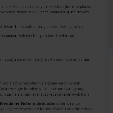
 yirmi dakika planlama ve yirmi dakika öğrenme planını
 kendine tanıdığın bu 1 saat, harika bir güne devam
bilirsen, her sabah daha iyi hissederek uyanırsın.
den yararlanmak için her gün kendine bir saat
n çoğu senin verimliliğini arttırabilir. İşte bunlardan
 iddia ettiği hedefleri ve arzuları vardır. Ancak
üşünmek için kendine yeterli zaman ayırdığında,
çin zamanını nasıl ayarlayabileceğini planlayabilirsin.
iklendirme Sistemi
olarak adlandırılan basit bir
rçekleştirmen gereken iki hedef ve bu hedeflere bağlı