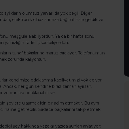
laylıkların olumsuz yanları da yok değil. Diğer
ndan, elektronik cihazlarımıza bağımlı hale geldik ve
onu meşgule alabiliyordun. Ya da bir hafta sonu
alnızlığın tadını çıkarabiliyordun.
nların tuhaf bakışlarına maruz bırakıyor. Telefonumun
tmek zorunda kalıyorsun.
rlar kendimize odaklanma kabiliyetimizi yok ediyor.
z. Ancak, her gün kendine biraz zaman ayırsan,
lir ve bunlara odaklanabilirsin.
n şeylere ulaşmak için bir adım atmaktır. Bu aynı
ici haline getirebilir. Sadece başkalarını takip etmek
dediği şey hakkında yazdığı yazıda şunları anlatıyor: