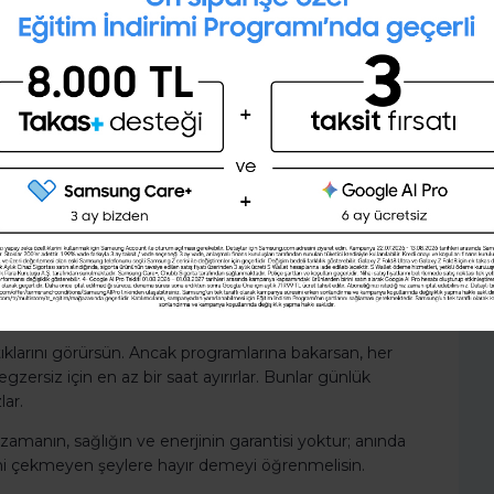
28 günlük kişisel gelişim planını
z zaman ayırman, bu değişken dünyada sana, çok
 öncelik arz etmeyen şeylere kapılmadan, en önemli
oluşturmak ister misin ?
ok önemlidir. Bu seni, burada ve şimdi olana, senin
Şimdi değil
Evet
ağlar.
 şeylere odaklamanı sağlar. Kendine bakım için
için zaman ayır ve ailenle zaman geçir. Bunlar herkes
ın bu zamanı senden almamalıdır ve bu ancak, sen izin
ştıklarını görürsün. Ancak programlarına bakarsan, her
gzersiz için en az bir saat ayırırlar. Bunlar günlük
lar.
amanın, sağlığın ve enerjinin garantisi yoktur; anında
ini çekmeyen şeylere hayır demeyi öğrenmelisin.