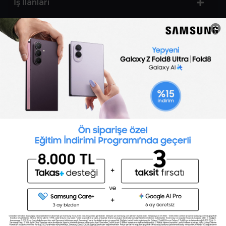
İş İlanları
Sertifika Programları
Yetenek Testleri
İşveren
Toptalent Marka ve İnsan Kaynakları Danışmanlığı Limited Şirketi Özel İstihdam Bürosu
Olarak 11 / 11 / 2024 - 10 / 11 / 2027 tarihleri arasında faaliyette bulunmak üzere, Türkiye İş
Kurumu tarafından 05.11.2024 tarih ve 16998526 sayılı karar uyarınca 1251 nolu belge ile faaliyet
göstermektedir.Toptalent İş İlanları için tıklayın. 4904 sayılı kanun uyarınca iş arayanlardan
ücret alınmayacak ve menfaat temin edilmeyecektir.
Türkiye İş Kurumu İstanbul İl Müdürlüğü: 0 212 249 29 87 | Türkiye iş Kurumu İstanbul Çalışma
ve İş Kurumu Bahçelievler Hizmet Merkezi