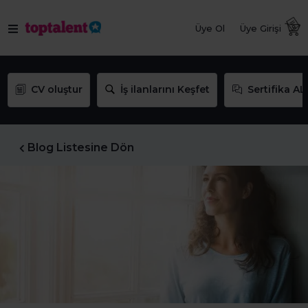
Üye Ol
Üye Girişi
CV oluştur
İş ilanlarını Keşfet
Sertifika AL
Blog Listesine Dön