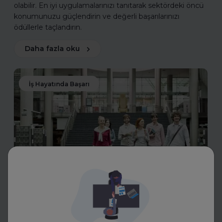
olabilir. En iyi uygulamalarınızı tanıtarak sektördeki öncü
konumunuzu güçlendirin ve değerli başarılarınızı
ödüllerle taçlandırın.
Daha fazla oku
İş Hayatında Başarı
FurtherUp
Uzman Koçlarla Geleceğe
Hazırlık: FurtherUp'tan Öğrenci