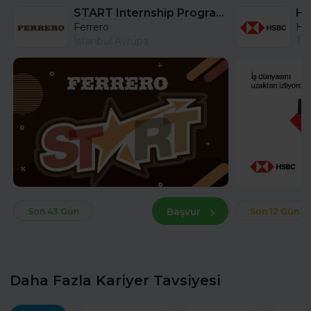
START Internship Program (Sales) - Istanbul
Ferrero
HS
İstanbul Avrupa
Tü
Başvur
Son 43 Gün
Son 12 Gün
Daha Fazla Kariyer Tavsiyesi