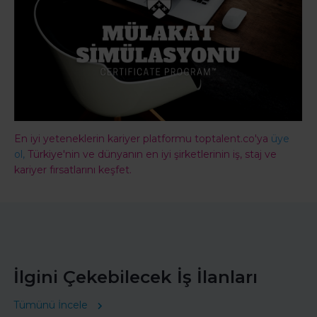
En iyi yeteneklerin kariyer platformu toptalent.co'ya
üye
ol,
Türkiye'nin ve dünyanın en iyi şirketlerinin iş, staj ve
kariyer fırsatlarını keşfet.
İlgini Çekebilecek İş İlanları
Tümünü İncele