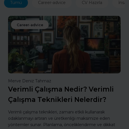
Tümü
Career-advice
CV Hazırla
İnsan
Career-advice
Merve Deniz Tahmaz
Verimli Çalışma Nedir? Verimli
Çalışma Teknikleri Nelerdir?
Verimli çalışma teknikleri, zamanı etkili kullanarak
odaklanmayı artıran ve üretkenliği maksimize eden
yöntemler sunar. Planlama, önceliklendirme ve dikkat