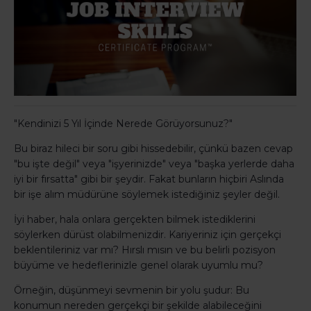
"Kendinizi 5 Yıl İçinde Nerede Görüyorsunuz?"
Bu biraz hileci bir soru gibi hissedebilir, çünkü bazen cevap
"bu işte değil" veya "işyerinizde" veya "başka yerlerde daha
iyi bir fırsatta" gibi bir şeydir. Fakat bunların hiçbiri Aslında
bir işe alım müdürüne söylemek istediğiniz şeyler değil.
İyi haber, hala onlara gerçekten bilmek istediklerini
söylerken dürüst olabilmenizdir. Kariyeriniz için gerçekçi
beklentileriniz var mı? Hırslı mısın ve bu belirli pozisyon
büyüme ve hedeflerinizle genel olarak uyumlu mu?
Örneğin, düşünmeyi sevmenin bir yolu şudur: Bu
konumun nereden gerçekçi bir şekilde alabileceğini