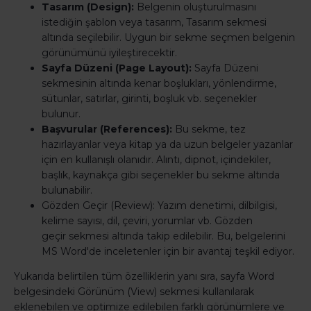
Tasarım (Design):
Belgenin oluşturulmasını
istediğin şablon veya tasarım, Tasarım sekmesi
altında seçilebilir. Uygun bir sekme seçmen belgenin
görünümünü iyileştirecektir.
Sayfa Düzeni (Page Layout):
Sayfa Düzeni
sekmesinin altında kenar boşlukları, yönlendirme,
sütunlar, satırlar, girinti, boşluk vb. seçenekler
bulunur.
Başvurular (References):
Bu sekme, tez
hazırlayanlar veya kitap ya da uzun belgeler yazanlar
için en kullanışlı olanıdır. Alıntı, dipnot, içindekiler,
başlık, kaynakça gibi seçenekler bu sekme altında
bulunabilir.
Gözden Geçir (Review): Yazım denetimi, dilbilgisi,
kelime sayısı, dil, çeviri, yorumlar vb. Gözden
geçir sekmesi altında takip edilebilir. Bu, belgelerini
MS Word'de inceletenler için bir avantaj teşkil ediyor.
Yukarıda belirtilen tüm özelliklerin yanı sıra, sayfa Word
belgesindeki Görünüm (View) sekmesi kullanılarak
eklenebilen ve optimize edilebilen farklı görünümlere ve