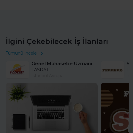
İlgini Çekebilecek İş İlanları
Tümünü İncele
Genel Muhasebe Uzmanı
FASDAT
Fer
İstanbul Avrupa
İst