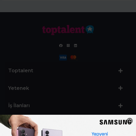
Toptalent
Yetenek
İş İlanları
Sertifika Programları