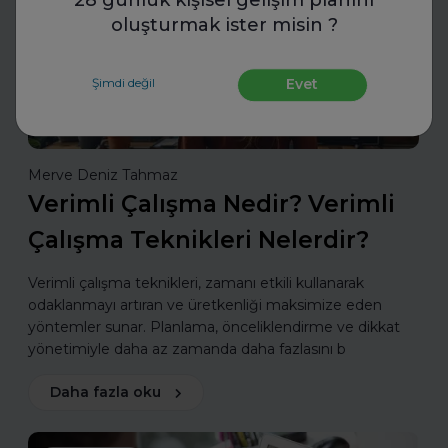
28 günlük kişisel gelişim planını
oluşturmak ister misin ?
Şimdi değil
Evet
Merve Deniz Tahmaz
Verimli Çalışma Nedir? Verimli
Çalışma Teknikleri Nelerdir?
Verimli çalışma teknikleri, zamanı etkili kullanarak
odaklanmayı artıran ve üretkenliği maksimize eden
yöntemler sunar. Planlama, önceliklendirme ve dikkat
yönetimiyle daha az zamanda daha fazlasını b
Daha fazla oku