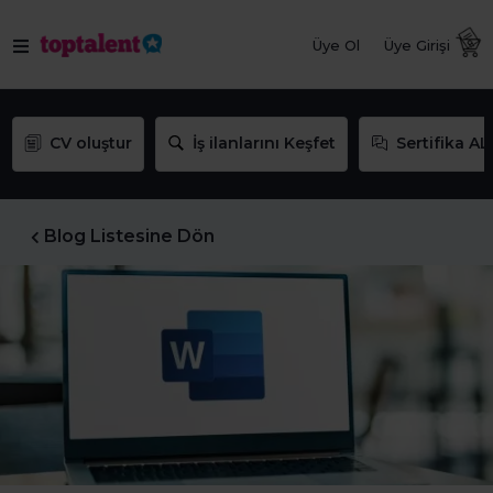
Üye Ol
Üye Girişi
CV oluştur
İş ilanlarını Keşfet
Sertifika AL
Blog Listesine Dön