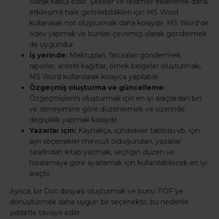
olarak kabul edilir. Şekiller ve resimler eklenerek daha
etkileşimli hale getirilebildikleri için MS Word
kullanarak not oluşturmak daha kolaydır. MS Word'de
ödev yapmak ve bunları çevrimiçi olarak göndermek
de uygundur
İş yerinde:
Mektupları, faturaları göndermek,
raporlar, antetli kağıtlar, örnek belgeler oluşturmak,
MS Word kullanılarak kolayca yapılabilir
Özgeçmiş oluşturma ve güncelleme:
Özgeçmişlerini oluşturmak için en iyi araçlardan biri
ve deneyimine göre düzenlemek ve üzerinde
değişiklik yapmak kolaydır.
Yazarlar için:
Kaynakça, içindekiler tablosu vb. için
ayrı seçenekler mevcut olduğundan, yazarlar
tarafından kitap yazmak, seçtiğin düzen ve
hizalamaya göre ayarlamak için kullanılabilecek en iyi
araçtır.
Ayrıca, bir Doc dosyası oluşturmak ve bunu PDF'ye
dönüştürmek daha uygun bir seçenektir, bu nedenle
şiddetle tavsiye edilir.