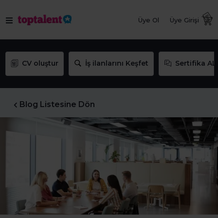
Üye Ol
Üye Girişi
CV oluştur
İş ilanlarını Keşfet
Sertifika AL
Blog Listesine Dön