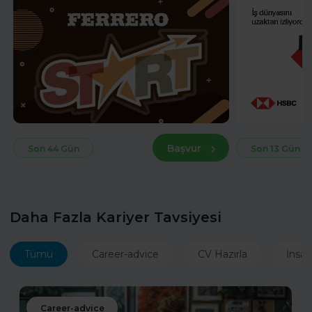
Başvur
Son 44 Gün
Son 13 Gün
Daha Fazla Kariyer Tavsiyesi
Tümü
Career-advice
CV Hazırla
İnsan
Career-advice