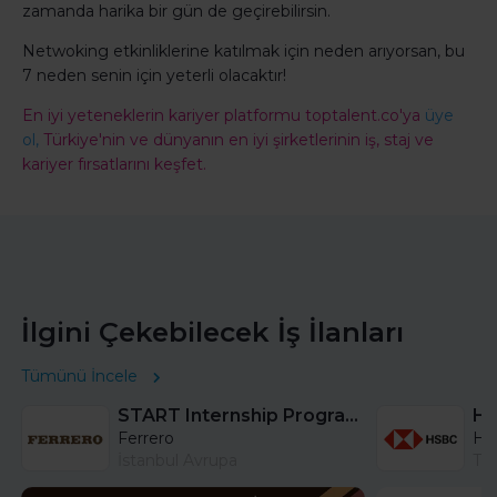
zamanda harika bir gün de geçirebilirsin.
Netwoking etkinliklerine katılmak için neden arıyorsan, bu
7 neden senin için yeterli olacaktır!
En iyi yeteneklerin kariyer platformu toptalent.co'ya
üye
ol,
Türkiye'nin ve dünyanın en iyi şirketlerinin iş, staj ve
kariyer fırsatlarını keşfet.
İlgini Çekebilecek İş İlanları
Tümünü İncele
START Internship Program (Sales) - Istanbul
Ferrero
HS
İstanbul Avrupa
Tü