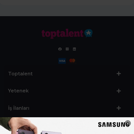
Toptalent
Yetenek
İş İlanları
Sertifika Programları