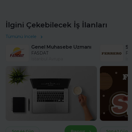
İlgini Çekebilecek İş İlanları
Tümünü İncele
Genel Muhasebe Uzmanı
FASDAT
Fer
İstanbul Avrupa
İst
Başvur
Son 44 Gün
Son 42 Gün