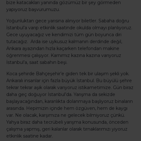
bize katacakları yanında gözümüz bir şey görmeden
yapıyoruz başvurumuzu.
Yoğunluktan gece yarısına alınıyor biletler. Sabaha doğru
İstanbul’a varıp etkinlik saatinde okulda olmayı planlıyoruz.
Gece uyuyacağız ve kendimizi tüm gün boyunca diri
tutacağız. Arda ise uykusuz kalmanın derdinde değil,
Ankara ayazından hızla kaçarken telefondan makine
öğrenmesi çalışıyor. Karnımız kazına kazına varıyoruz
İstanbul’a, saat sabahın beşi.
Koca şehirde Bahçeşehir’e giden tek bir ulaşım şekli yok.
Ankaralı insanlar için fazla büyük İstanbul. Bu büyülü şehre
tekrar tekrar aşık olarak varıyoruz istikametimize. Gün biraz
daha geç doğuyor İstanbul’da. Yarışma da sekizde
başlayacağından, karanlıkta dolanmaya başlıyoruz binaların
arasında. Hepimizin içinde hem özgüven, hem de kaygı
var. Ne olacak, karşımıza ne gelecek bilmiyoruz çünkü.
Yahya biraz daha tecrübeli yarışma konusunda, önceden
çalışma yapmış, geri kalanlar olarak tırnaklarımızı yiyoruz
etkinlik saatine kadar.