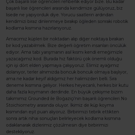
Çok başarılı lise öğrencileri rehberlik ediyor bize. Bu kadar
başarılı lise öğrencileri arasında kendimize gülüyoruz, biz
lisede ne yapıyorduk diye. Yorucu saatlerin ardından
kendimizi biraz dinlenmeye bırakıp öğleden sonraki robotik
kodlama kısmına hazırlanıyoruz.
Amacımız küpleri bir noktadan alıp diğer noktaya bırakan
bir kod yazabilmek. Bize değerli öğretim insanları öncülük
ediyor. Ama tabi yarışmanın asıl kısmı kendi emeğimizle
yazacağımız kod. Burada hız faktörü çok önemli olduğu
için işi dört elden yapmaya çalışıyoruz. Elimiz ayağımız
dolanıyor, terler alnımızda boncuk boncuk olmaya başlıyor,
ama ne kadar keyif aldığımız her halimizden belli. Sıra
deneme kısmına geliyor. Herkes heyecanlı, herkes bir kutu
daha fazla koymanın derdinde. En büyük çekişme bizim
takımımız Grounded ile Boğaziçi’nin başarılı öğrencileri No
Stoichiometry arasında oluyor. İkimiz de küp koyma
kısmından eşit puan alıyoruz. Birbirimizi tebrik ettikten
sonra artık nihai sonuçları belirleyecek kodlama kısmına
odaklanarak dizlerimiz çözülmesin diye birbirimizi
destekliyoruz.