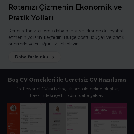
Rotanızı Çizmenin Ekonomik ve
Pratik Yolları
Kendi rotanızı çizerek daha özgür ve ekonomik seyahat
etmenin yollarını keşfedin. Bütçe dostu ipuçları ve pratik
önerilerle yolculuğunuzu planlayın.
Daha fazla oku
Boş CV Örnekleri ile Ücretsiz CV Hazırlama
Profesyonel CV’ini birkaç tıklama ile online oluştur,
hayalindeki işe bir adım daha yaklaş.