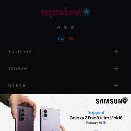
Toptalent
Yetenek
İş İlanları
Sertifika Programları
Yetenek Testleri