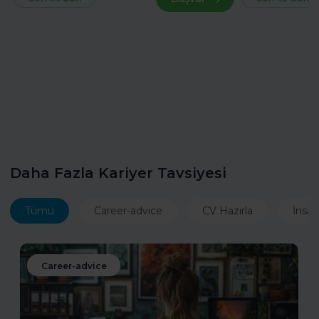
Daha Fazla Kariyer Tavsiyesi
Tümü
Career-advice
CV Hazırla
İnsan
Career-advice