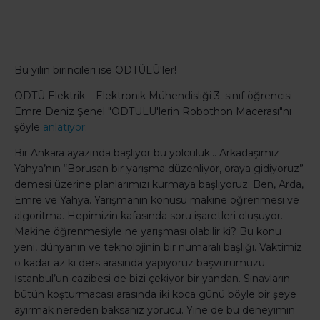
Bu yılın birincileri ise ODTÜLÜ'ler!
ODTÜ Elektrik – Elektronik Mühendisliği 3. sınıf öğrencisi
Emre Deniz Şenel "ODTÜLÜ'lerin Robothon Macerası"nı
şöyle
anlatıyor
:
Bir Ankara ayazında başlıyor bu yolculuk… Arkadaşımız
Yahya’nın “Borusan bir yarışma düzenliyor, oraya gidiyoruz”
demesi üzerine planlarımızı kurmaya başlıyoruz: Ben, Arda,
Emre ve Yahya. Yarışmanın konusu makine öğrenmesi ve
algoritma. Hepimizin kafasında soru işaretleri oluşuyor.
Makine öğrenmesiyle ne yarışması olabilir ki? Bu konu
yeni, dünyanın ve teknolojinin bir numaralı başlığı. Vaktimiz
o kadar az ki ders arasında yapıyoruz başvurumuzu.
İstanbul’un cazibesi de bizi çekiyor bir yandan. Sınavların
bütün koşturmacası arasında iki koca günü böyle bir şeye
ayırmak nereden baksanız yorucu. Yine de bu deneyimin