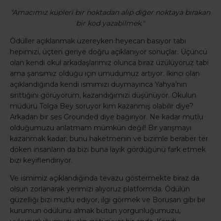
"Amacımız küpleri bir noktadan alıp diğer noktaya bırakan
bir kod yazabilmek."
Ödüller açıklanmak üzereyken heyecan basıyor tabi
hepimizi, üçten geriye doğru açıklanıyor sonuçlar. Üçüncü
olan kendi okul arkadaşlarımız olunca biraz üzülüyoruz tabi
ama şansımız olduğu için umudumuz artıyor. İkinci olan
açıklandığında kendi ismimizi duymayınca Yahya’nın
sırıttığını görüyorum, kazandığımızı düşünüyor. Okulun
müdürü Tolga Bey soruyor kim kazanmış olabilir diye?
Arkadan bir ses Grounded diye bağırıyor. Ne kadar mutlu
olduğumuzu anlatmam mümkün değil! Bir yarışmayı
kazanmak kadar; bunu haketmenin ve bizimle beraber ter
döken insanların da bizi buna layık gördüğünü fark etmek
bizi keyiflendiriyor.
Ve ismimiz açıklandığında tevazu göstermekte biraz da
olsun zorlanarak yerimizi alıyoruz platformda. Ödülün
güzelliği bizi mutlu ediyor, ilgi görmek ve Borusan gibi bir
kurumun ödülünü almak bütün yorgunluğumuzu,