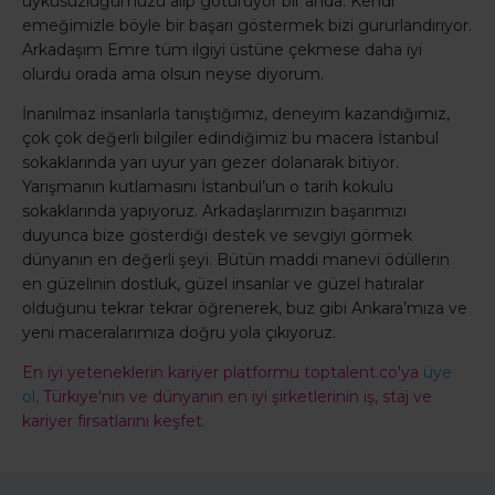
uykusuzluğumuzu alıp götürüyor bir anda. Kendi
emeğimizle böyle bir başarı göstermek bizi gururlandırıyor.
Arkadaşım Emre tüm ilgiyi üstüne çekmese daha iyi
olurdu orada ama olsun neyse diyorum.
İnanılmaz insanlarla tanıştığımız, deneyim kazandığımız,
çok çok değerli bilgiler edindiğimiz bu macera İstanbul
sokaklarında yarı uyur yarı gezer dolanarak bitiyor.
Yarışmanın kutlamasını İstanbul’un o tarih kokulu
sokaklarında yapıyoruz. Arkadaşlarımızın başarımızı
duyunca bize gösterdiği destek ve sevgiyi görmek
dünyanın en değerli şeyi. Bütün maddi manevi ödüllerin
en güzelinin dostluk, güzel insanlar ve güzel hatıralar
olduğunu tekrar tekrar öğrenerek, buz gibi Ankara’mıza ve
yeni maceralarımıza doğru yola çıkıyoruz.
En iyi yeteneklerin kariyer platformu toptalent.co'ya
üye
ol,
Türkiye'nin ve dünyanın en iyi şirketlerinin iş, staj ve
kariyer fırsatlarını keşfet.