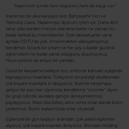
"Hepimizin içinde hem özgüven, hem de kaygı var."
İnanılmaz bir okul karşılıyor bizi: Bahçeşehir Fen ve
Teknoloji Lisesi. Yaşlanmışız diyorum içten içe. Daha dört
sene oldu liseden mezun olalı ama liseler ne zaman bu
kadar ilerledi bu memlekette. Öyle laboratuarlar var ki
aynıları ODTÜ’de yok. İmrenmekten alıkoyamıyoruz
kendimizi. Sıcacık bir ortam ve her şey o kadar güzel ki
öğrencilerin ne kadar şanslı olduğunu düşünüyoruz.
Heyecanımız da artıyor bir yandan.
Güzel bir karşılama bekliyor bizi, enfes bir kahvaltı eşliğinde
kaynaşıyoruz insanlarla. Türkiyenin en prestijli okullarından
çok başarılı insanlarla el sıkışıyoruz. Bizimle tanışmaya
geliyor bir sürü lise öğrencisi, kendilerine “civcivler” diyen
bir grup robotik sevdalısı gençle deneyimlerimizi
paylaşıyoruz. Nasıl olsa birkaç sene sonra onlar alacak bizim
yerlerimizi. Bizim sıralarımızda onlar oturacak.
Eğlenceli bir gün başlıyor ardından, çok yararlı eğitimler
alıyoruz, çok başarılı insanları dinliyoruz. Borusan Holding