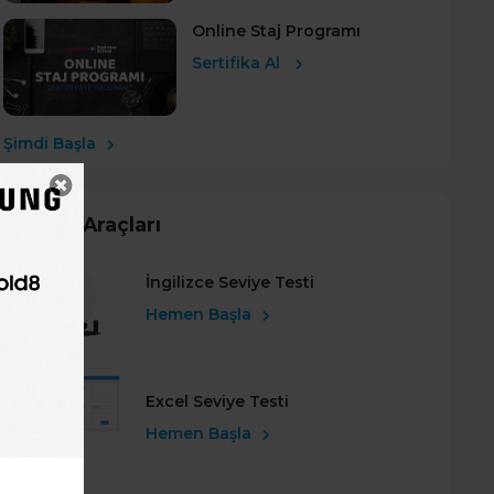
Online Staj Programı
Sertifika Al
Şimdi Başla
Kariyer Araçları
İngilizce Seviye Testi
Hemen Başla
Excel Seviye Testi
Hemen Başla