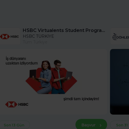
HSBC Virtualents Student Program bu sene de devam ediyor!
HSBC TÜRKİYE
Tüm Türkiye
Başvur
Son 13 Gün
Son 31