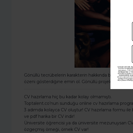
Gönüllü tecrübelerin karakterin hakkında bilgi verme
özeni gösterdiğine emin ol. Gönüllü projelere katıldı
CV hazırlama hiç bu kadar kolay olmamıştı.
Toptalent.co’nun sunduğu online cv hazırlama programı
3 adımda kolayca CV oluştur! CV hazırlama formu ile bil
ve pdf harika bir CV indir!
Üniversite öğrencisi ya da üniversite mezunuysan CV 
özgeçmiş örneği, örnek CV var!