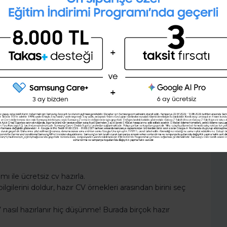
Profesyonel bir CV hazırlayıp PDF
olarak indirmek ister misin?
Şimdi değil
Evet
si anlamında önemlidir. Bu bölüm için de gereken
ysan, CV'nde mutlaka bunlara yer ver.
 ile ücretsiz cv hazırla.
gilerini doldur, hazır CV örnekleri arasından birini seç
nasıl hazırlanır hiç düşünme! Burada birçok hazır