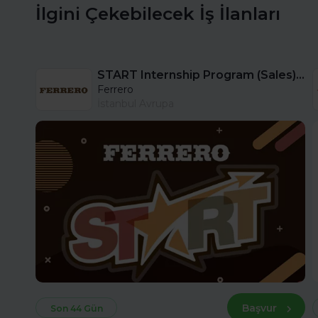
İlgini Çekebilecek İş İlanları
START Internship Program (Sales) - Istanbul
Ferrero
İstanbul Avrupa
Başvur
Son 44 Gün