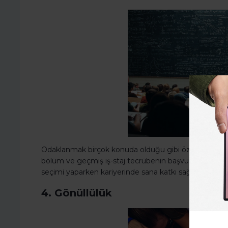
Odaklanmak birçok konuda olduğu gibi özgeçmiş hazır
bölüm ve geçmiş iş-staj tecrübenin başvurduğun işle 
seçimi yaparken kariyerinde sana katkı sağlayacak de
4. Gönüllülük