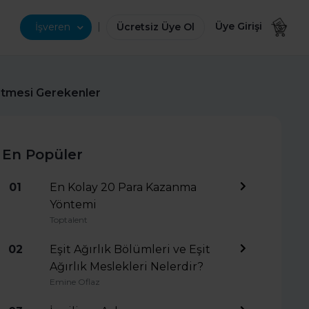
|
Üye Girişi
İşveren
Ücretsiz Üye Ol
Etmesi Gerekenler
En Popüler
01
En Kolay 20 Para Kazanma
Yöntemi
Toptalent
02
Eşit Ağırlık Bölümleri ve Eşit
Ağırlık Meslekleri Nelerdir?
Emine Oflaz