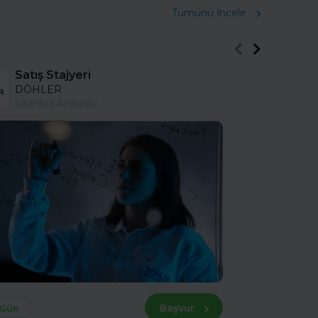
Tümünü İncele
Satış Stajyeri
DÖHLER
İstanbul Anadolu
Başvur
 Gün