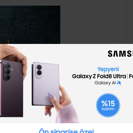
lamada da kritiktir. Seçtiğin derslerin okuduğun
alakalı olmasına özen göster. Yani üniversitede ders
rslere odaklan.