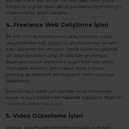
alandaki online işler, en son trendleri takip eden, sosyal
medya ve uygulamalara takıntılı pazarlama öğrencileri için
mükemmel bir seçim olacaktır.
4. Freelance Web Geliştirme İşleri
Bir web sitesi kurma beceriniz varsa, internetin ortaya
çıkışıyla beraber web geliştirme işleri büyümeye devam
eden alanlardan biri olmuştur. Üstelik freelance çalışmak
için üstün becerilere sahip olmanız bile gerekmiyor.
Başlangıçta küçük işletmelere uygun basit web siteler
oluşturabilir, kendinizi geliştirdikten sonra e-ticaret
yeteneği de ekleyerek daha kapsamlı siteler oluşturup
satabilirsiniz.
Sitemize kayıt olarak, yurt dışındaki en iyi üniversiteler,
kariyer ve burs fırsatlarından haberdar olabilirsiniz. Nasıl mı?
Hemen bu linkten kayıt olun.
5. Video Düzenleme İşleri
Videolar, günümüzde internetin en büyük ve en karlı