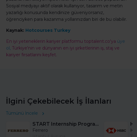
Sosyal medyayı aktif olarak kullanıyor, tasarım ve metin
yazarlığı konusunda kendinize güveniyorsanız,
öğrenciyken para kazanma yollarınızdan biri de bu olabilir.
Kaynak:
Hotcourses Turkey
En iyi yeteneklerin kariyer platformu toptalent.co'ya
üye
ol,
Türkiye'nin ve dünyanın en iyi şirketlerinin iş, staj ve
kariyer fırsatlarını keşfet.
İlgini Çekebilecek İş İlanları
Tümünü İncele
START Internship Program (Sales) - Istanbul
Ferrero
HS
İstanbul Avrupa
Tü