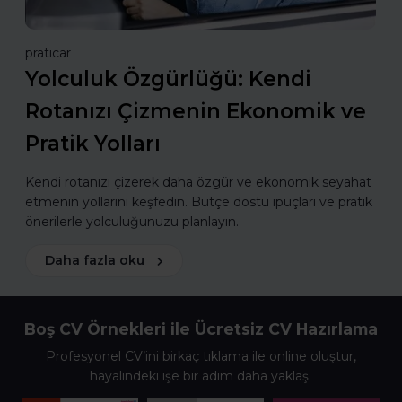
praticar
Yolculuk Özgürlüğü: Kendi
Rotanızı Çizmenin Ekonomik ve
Pratik Yolları
Kendi rotanızı çizerek daha özgür ve ekonomik seyahat
etmenin yollarını keşfedin. Bütçe dostu ipuçları ve pratik
önerilerle yolculuğunuzu planlayın.
Daha fazla oku
Boş CV Örnekleri ile Ücretsiz CV Hazırlama
Profesyonel CV’ini birkaç tıklama ile online oluştur,
hayalindeki işe bir adım daha yaklaş.