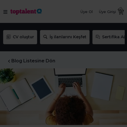
Üye Ol
Üye Girişi
CV oluştur
İş ilanlarını Keşfet
Sertifika AL
Blog Listesine Dön