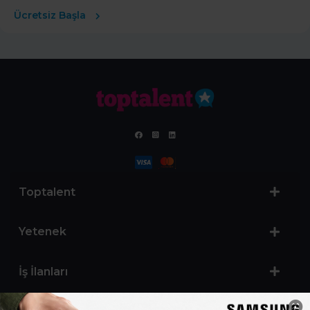
Ücretsiz Başla
Toptalent
Yetenek
İş İlanları