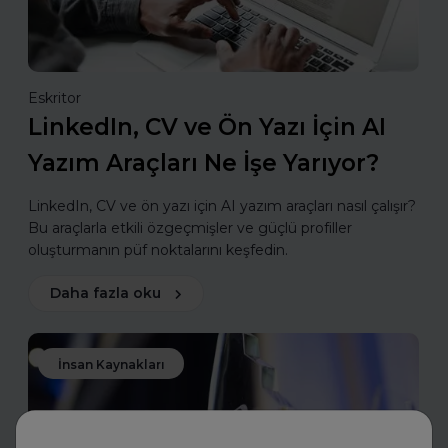
Eskritor
LinkedIn, CV ve Ön Yazı İçin AI
Yazım Araçları Ne İşe Yarıyor?
LinkedIn, CV ve ön yazı için AI yazım araçları nasıl çalışır?
Bu araçlarla etkili özgeçmişler ve güçlü profiller
oluşturmanın püf noktalarını keşfedin.
Daha fazla oku
İnsan Kaynakları