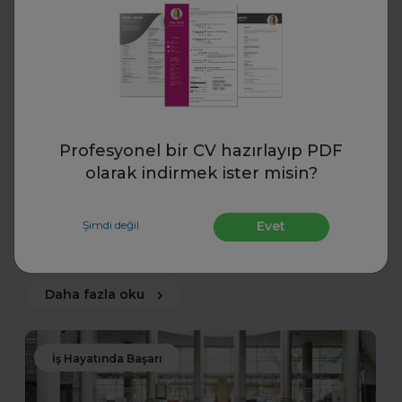
Toptalent
İnsan Kaynakları Ödülleri 2025-
Profesyonel bir CV hazırlayıp PDF
2026
olarak indirmek ister misin?
İnsan Kaynakları Ödülleri, şirketiniz için bir tanıtım fırsatı
olabilir. En iyi uygulamalarınızı tanıtarak sektördeki öncü
Şimdi değil
Evet
konumunuzu güçlendirin ve değerli başarılarınızı
ödüllerle taçlandırın.
Daha fazla oku
İş Hayatında Başarı