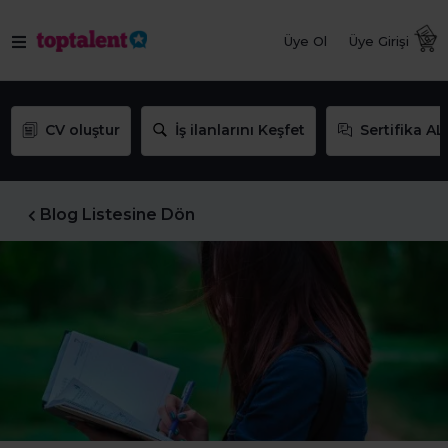
Üye Ol
Üye Girişi
CV oluştur
İş ilanlarını Keşfet
Sertifika AL
Blog Listesine Dön