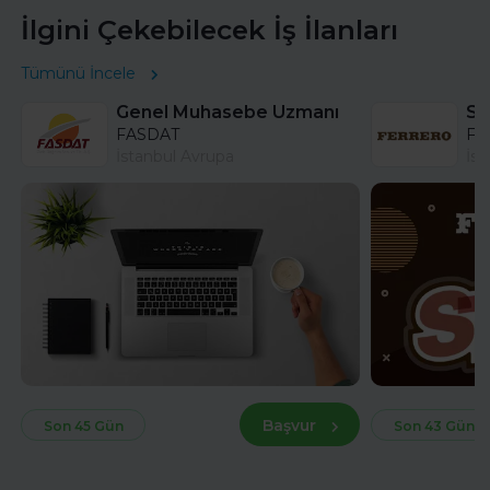
İlgini Çekebilecek İş İlanları
Tümünü İncele
Genel Muhasebe Uzmanı
FASDAT
Fer
İstanbul Avrupa
İst
Başvur
Son 45 Gün
Son 43 Gün