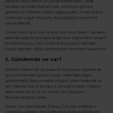
yaklaşım bunu derhal ön yazıda kullanmaktır. Ortak
tanıdığın isminden bahsetmek, yöneticiye gitmesi
gereken bir referans noktası sağlayacaktır. Yönlendirenin
neden işe uygun olduğunu düşündüğünü öğrenmek
isteyeceklerdir.
Örnek: Adım Jane Doe ve kısa süre önce Bilişim Teknikleri
alanında açılan bir pozisyonla ilgili beni bilgilendiren iletişim
koordinatörünüz John Smith ile konuştum. Alandaki
yoğun ilgimden dolayı sizinle iletişim kurmamı tavsiye etti.
5. Gündemde ne var?
Şirketleri etkilemek için başka bir benzersiz seçenek de
giriş cümlelerinde güncel olaylar hakkındaki bilgini
göstermektir. Başvurmakta olduğun şirket hakkında en
son haberleri ara ve konuyu iş olanağına bağla. Haberin
sana neden bu iş için en iyisinin sen olduğunu
düşündürdüğünü açıkla.
Örnek: Son zamanlarda, Charity Z ile olan ortaklığınız
nedeniyle şirketiniz The Huffington Post and Forbes'te