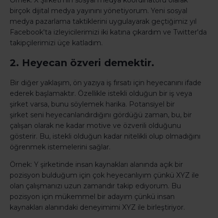
Örnek: X Şirketi’nin sosyal medya koordinatörü olarak
birçok dijital medya yayınını yönetiyorum. Yeni sosyal
medya pazarlama taktiklerini uygulayarak geçtiğimiz yıl
Facebook'ta izleyicilerimizi iki katına çıkardım ve Twitter'da
takipçilerimizi üçe katladım.
2. Heyecan özveri demektir.
Bir diğer yaklaşım, ön yazıya iş fırsatı için heyecanını ifade
ederek başlamaktır. Özellikle istekli olduğun bir iş veya
şirket varsa, bunu söylemek harika. Potansiyel bir
şirket seni heyecanlandırdığını gördüğü zaman, bu, bir
çalışan olarak ne kadar motive ve özverili olduğunu
gösterir. Bu, istekli olduğun kadar nitelikli olup olmadığını
öğrenmek istemelerini sağlar.
Örnek: Y şirketinde insan kaynakları alanında açık bir
pozisyon bulduğum için çok heyecanlıyım çünkü XYZ ile
olan çalışmanızı uzun zamandır takip ediyorum. Bu
pozisyon için mükemmel bir adayım çünkü insan
kaynakları alanındaki deneyimimi XYZ ile birleştiriyor.