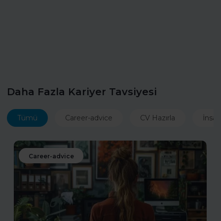
Daha Fazla Kariyer Tavsiyesi
Tümü
Career-advice
CV Hazırla
İnsan
Career-advice