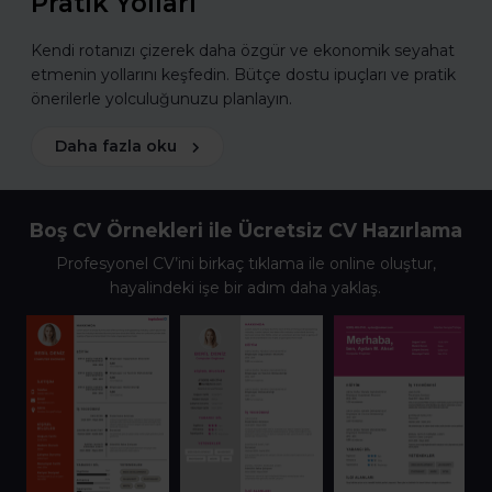
Pratik Yolları
Kendi rotanızı çizerek daha özgür ve ekonomik seyahat
etmenin yollarını keşfedin. Bütçe dostu ipuçları ve pratik
önerilerle yolculuğunuzu planlayın.
Daha fazla oku
Boş CV Örnekleri ile Ücretsiz CV Hazırlama
Profesyonel CV’ini birkaç tıklama ile online oluştur,
hayalindeki işe bir adım daha yaklaş.