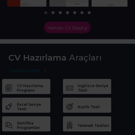
Hemen CV Oluştur
CV Hazırlama
Araçları
Tümünü İncele
CV Hazırlama
İngilizce Seviye
Programı
Testi
Excel Seviye
Kişilik Testi
Testi
Sertifika
Yetenek Testleri
Programları