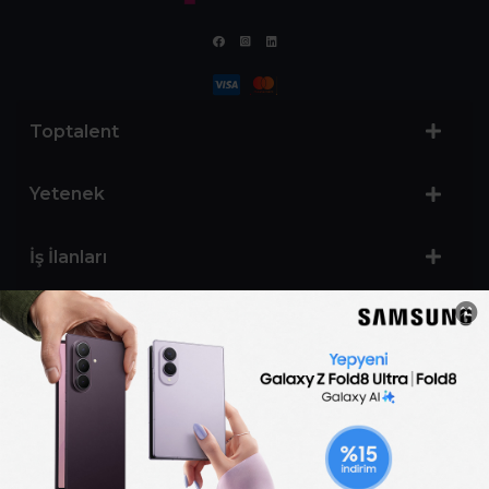
Toptalent
Yetenek
İş İlanları
Sertifika Programları
Yetenek Testleri
İşveren