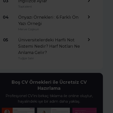
03
İngilizce Aylar
Toptalent
04
Önyazı Örnekleri : 6 Farklı Ön
Yazı Örneği
Merve Coşkun
05
Üniversitelerdeki Harfli Not
Sistemi Nedir? Harf Notları Ne
Anlama Gelir?
Tuğçe Salır
Boş CV Örnekleri ile Ücretsiz CV
Hazırlama
Profesyonel CV’ini birkaç tıklama ile online oluştur,
hayalindeki işe bir adım daha yaklaş.