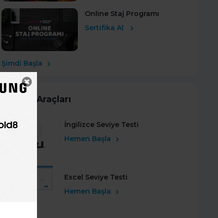
Online Staj Programı
Sertifika Al
Şimdi Başla
Kariyer Araçları
İngilizce Seviye Testi
Hemen Başla
Excel Seviye Testi
Hemen Başla