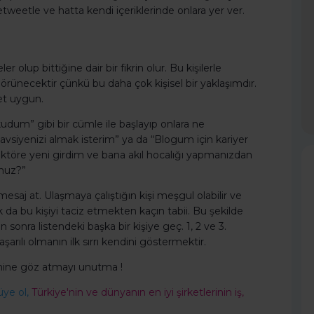
etweetle ve hatta kendi içeriklerinde onlara yer ver.
olup bittiğine dair bir fikrin olur. Bu kişilerle
necektir çünkü bu daha çok kişisel bir yaklaşımdır.
et uygun.
dum” gibi bir cümle ile başlayıp onlara ne
 tavsiyenizi almak isterim” ya da “Blogum için kariyer
ektöre yeni girdim ve bana akıl hocalığı yapmanızdan
nuz?”
esaj at. Ulaşmaya çalıştığın kişi meşgul olabilir ve
 da bu kişiyi taciz etmekten kaçın tabii. Bu şekilde
 sonra listendeki başka bir kişiye geç. 1, 2 ve 3.
şarılı olmanın ilk sırrı kendini göstermektir.
ine göz atmayı unutma !
üye ol,
Türkiye'nin ve dünyanın en iyi şirketlerinin iş,