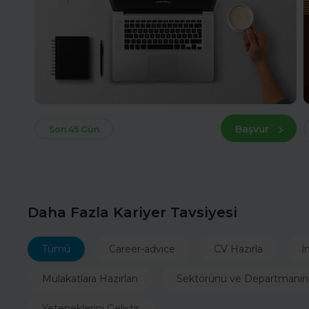
Başvur
Son 45 Gün
Daha Fazla Kariyer Tavsiyesi
Tümü
Career-advice
CV Hazırla
İ
Mülakatlara Hazırlan
Sektörünü ve Departmanın
Yeteneklerini Geliştir