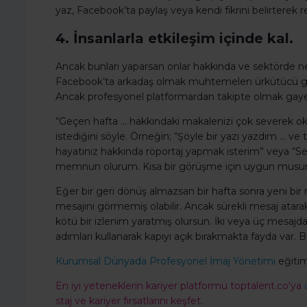
yaz, Facebook’ta paylaş veya kendi fikrini belirterek r
4. İnsanlarla etkileşim içinde kal.
Ancak bunları yaparsan onlar hakkında ve sektörde neler 
Facebook’ta arkadaş olmak muhtemelen ürkütücü görü
Ancak profesyonel platformardan takipte olmak gay
“Geçen hafta … hakkındaki makalenizi çok severek oku
istediğini söyle. Örneğin; “Şöyle bir yazı yazdım … ve
hayatınız hakkında röportaj yapmak isterim” veya “S
memnun olurum. Kısa bir görüşme için uygun musu
Eğer bir geri dönüş almazsan bir hafta sonra yeni bir m
mesajını görmemiş olabilir. Ancak sürekli mesaj atarak
kötü bir izlenim yaratmış olursun. İki veya üç mesajdan
adımları kullanarak kapıyı açık bırakmakta fayda var. Ba
Kurumsal Dünyada Profesyonel İmaj Yönetimi
eğitim
En iyi yeteneklerin kariyer platformu toptalent.co'ya
staj ve kariyer fırsatlarını keşfet.