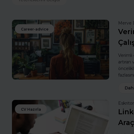
Merve 
Career-advice
Veri
Çalı
Verimli
artıran
öncelik
fazlasın
Dah
Eskritor
CV Hazırla
Link
Araç