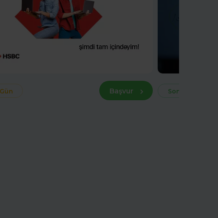
Başvur
 Gün
Son 30 Gün