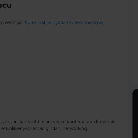
ucu
i sertifikalı
Kurumsal Dünyada Profesyonel İmaj
maları, kartvizit bastırmak ve konferanslara katılmak
 etkinlikler yapılamadığından, networking