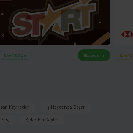
Başvur
Son 43 Gün
Son 12
nsan Kaynakları
İş Hayatında Başarı
ı Seç
Şirketleri Keşfet