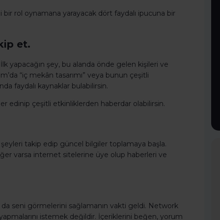
i bir rol oynamana yarayacak dört faydalı ipucuna bir
kip et.
. İlk yapacağın şey, bu alanda önde gelen kişileri ve
gram’da “iç mekân tasarımı” veya bunun çeşitli
a faydalı kaynaklar bulabilirsin.
ler edinip çeşitli etkinliklerden haberdar olabilirsin.
ı şeyleri takip edip güncel bilgiler toplamaya başla.
ğer varsa internet sitelerine üye olup haberleri ve
arın da seni görmelerini sağlamanın vakti geldi. Network
k yapmalarını istemek değildir. İçeriklerini beğen, yorum