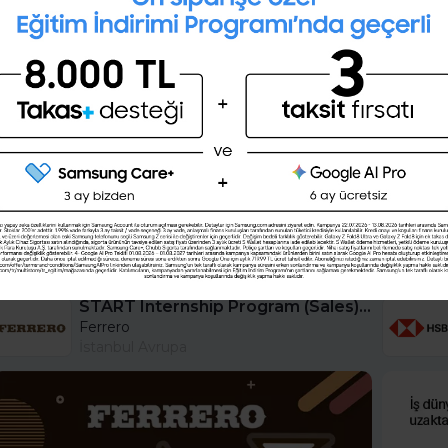
28 günlük kişisel gelişim planını
oluşturmak ister misin ?
Şimdi değil
Evet
START Internship Program (Sales) - Istanbul
Ferrero
İstanbul Avrupa