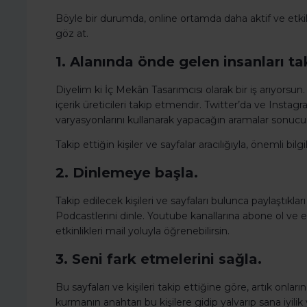
Böyle bir durumda, online ortamda daha aktif ve etkil
göz at.
1. Alanında önde gelen insanları ta
Diyelim ki İç Mekân Tasarımcısı olarak bir iş arıyorsun
içerik üreticileri takip etmendir. Twitter’da ve Insta
varyasyonlarını kullanarak yapacağın aramalar sonucund
Takip ettiğin kişiler ve sayfalar aracılığıyla, önemli bilgi
2. Dinlemeye başla.
Takip edilecek kişileri ve sayfaları bulunca paylaştıklar
Podcastlerini dinle. Youtube kanallarına abone ol ve e
etkinlikleri mail yoluyla öğrenebilirsin.
3. Seni fark etmelerini sağla.
Bu sayfaları ve kişileri takip ettiğine göre, artık onl
kurmanın anahtarı bu kişilere gidip yalvarıp sana iyili