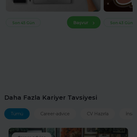
Başvur
Son 45 Gün
Son 43 Gün
Daha Fazla Kariyer Tavsiyesi
Tümü
Career-advice
CV Hazırla
İnsan