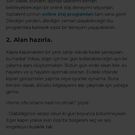
Son olarak, bunların dışında saatlerini kendin
belirleyebileceğin bir online staj deneyimi istiyorsan,
toptalent.co'nun
online staj programları
tam sana göre!
Dilediğin yerden, dilediğin zaman ulaşabileceğin bu
programlara katılarak eşsiz bir deneyim yaşayabilirsin.
2. Alan hazırla.
Kapısı kapanabilen bir yere sahip olacak kadar şanslıysan,
bu harika! Yoksa, stajın için her gün kullanabileceğin ayrı bir
çalışma alanı oluşturmalısın. Bütün gün evde olsan bile, ev
hayatını ve iş hayatını ayırmak istersin. Evdeki ofisinde
kişisel görüşmeler yapma veya oyunlar oynama. Buna
benzer olarak, dizüstü bilgisayarını alıp çalışmak için yatağa
girme.
Home ofis ortamı nasıl mı olmalı? Şöyle:
- Olabildiğince sessiz olsun ki gün boyunca bölünmeyesin.
Eğer kapın yoksa evin özel bir bölgesini seç ve ses
engelleyici kulaklık tak.