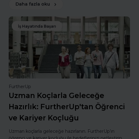
Daha fazla oku
İş Hayatında Başarı
FurtherUp
Uzman Koçlarla Geleceğe
Hazırlık: FurtherUp'tan Öğrenci
ve Kariyer Koçluğu
Uzman koçlarla geleceğe hazırlanın. FurtherUp’ın
öğrenci ve kariyer koçluğu ile hedeflerinizi netleştirin,