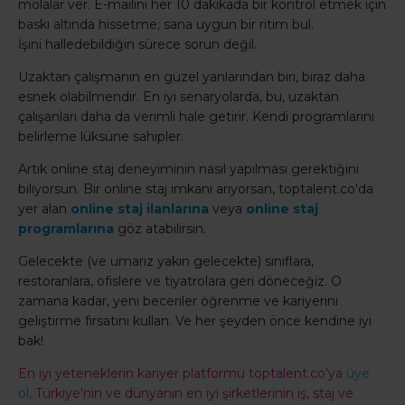
molalar ver. E-mailini her 10 dakikada bir kontrol etmek için
baskı altında hissetme; sana uygun bir ritim bul.
İşini halledebildiğin sürece sorun değil.
Uzaktan çalışmanın en güzel yanlarından biri, biraz daha
esnek olabilmendir. En iyi senaryolarda, bu, uzaktan
çalışanları daha da verimli hale getirir. Kendi programlarını
belirleme lüksüne sahipler.
Artık online staj deneyiminin nasıl yapılması gerektiğini
biliyorsun. Bir online staj imkanı arıyorsan, toptalent.co'da
yer alan
online staj ilanlarına
veya
online staj
programlarına
göz atabilirsin.
Gelecekte (ve umarız yakın gelecekte) sınıflara,
restoranlara, ofislere ve tiyatrolara geri döneceğiz. O
zamana kadar, yeni beceriler öğrenme ve kariyerini
geliştirme fırsatını kullan. Ve her şeyden önce kendine iyi
bak!
En iyi yeteneklerin kariyer platformu toptalent.co'ya
üye
ol,
Türkiye'nin ve dünyanın en iyi şirketlerinin iş, staj ve