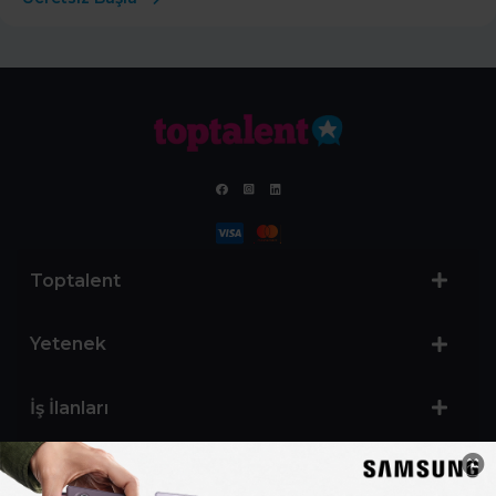
Toptalent
Yetenek
İş İlanları
Sertifika Programları