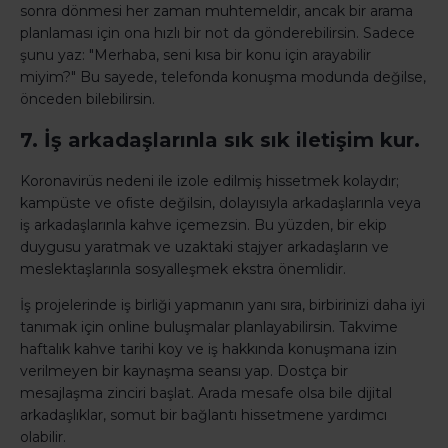
sonra dönmesi her zaman muhtemeldir, ancak bir arama
planlaması için ona hızlı bir not da gönderebilirsin. Sadece
şunu yaz: "Merhaba, seni kısa bir konu için arayabilir
miyim?" Bu sayede, telefonda konuşma modunda değilse,
önceden bilebilirsin.
7. İş arkadaşlarınla sık sık iletişim kur.
Koronavirüs nedeni ile izole edilmiş hissetmek kolaydır;
kampüste ve ofiste değilsin, dolayısıyla arkadaşlarınla veya
iş arkadaşlarınla kahve içemezsin. Bu yüzden, bir ekip
duygusu yaratmak ve uzaktaki stajyer arkadaşların ve
meslektaşlarınla sosyalleşmek ekstra önemlidir.
İş projelerinde iş birliği yapmanın yanı sıra, birbirinizi daha iyi
tanımak için online buluşmalar planlayabilirsin. Takvime
haftalık kahve tarihi koy ve iş hakkında konuşmana izin
verilmeyen bir kaynaşma seansı yap. Dostça bir
mesajlaşma zinciri başlat. Arada mesafe olsa bile dijital
arkadaşlıklar, somut bir bağlantı hissetmene yardımcı
olabilir.