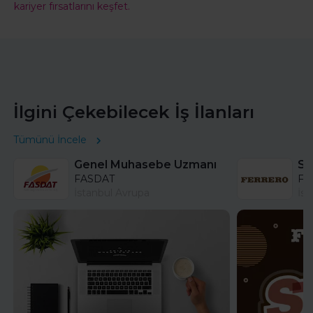
kariyer fırsatlarını keşfet.
İlgini Çekebilecek İş İlanları
Tümünü İncele
Genel Muhasebe Uzmanı
FASDAT
Fer
İstanbul Avrupa
İst