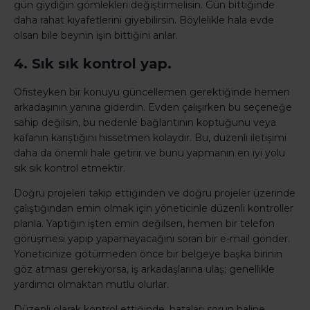
gün giydiğin gömlekleri değiştirmelisin. Gün bittiğinde
daha rahat kıyafetlerini giyebilirsin. Böylelikle hala evde
olsan bile beynin işin bittiğini anlar.
4. Sık sık kontrol yap.
Ofisteyken bir konuyu güncellemen gerektiğinde hemen
arkadaşının yanına giderdin. Evden çalışırken bu seçeneğe
sahip değilsin, bu nedenle bağlantının koptuğunu veya
kafanın karıştığını hissetmen kolaydır. Bu, düzenli iletişimi
daha da önemli hale getirir ve bunu yapmanın en iyi yolu
sık sık kontrol etmektir.
Doğru projeleri takip ettiğinden ve doğru projeler üzerinde
çalıştığından emin olmak için yöneticinle düzenli kontroller
planla. Yaptığın işten emin değilsen, hemen bir telefon
görüşmesi yapıp yapamayacağını soran bir e-mail gönder.
Yöneticinize götürmeden önce bir belgeye başka birinin
göz atması gerekiyorsa, iş arkadaşlarına ulaş; genellikle
yardımcı olmaktan mutlu olurlar.
Düzenli olarak kontrol ettiğinde, hataları sorun haline