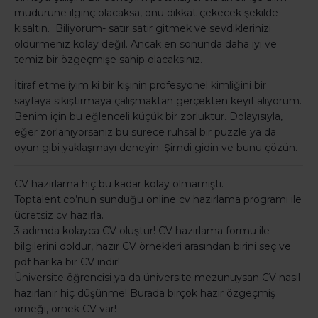
müdürüne ilginç olacaksa, onu dikkat çekecek şekilde
kısaltın. Biliyorum- satır satır gitmek ve sevdiklerinizi
öldürmeniz kolay değil. Ancak en sonunda daha iyi ve
temiz bir özgeçmişe sahip olacaksınız.
İtiraf etmeliyim ki bir kişinin profesyonel kimliğini bir
sayfaya sıkıştırmaya çalışmaktan gerçekten keyif alıyorum.
Benim için bu eğlenceli küçük bir zorluktur. Dolayısıyla,
eğer zorlanıyorsanız bu sürece ruhsal bir puzzle ya da
oyun gibi yaklaşmayı deneyin. Şimdi gidin ve bunu çözün.
CV hazırlama hiç bu kadar kolay olmamıştı.
Toptalent.co’nun sunduğu online cv hazırlama programı ile
ücretsiz cv hazırla.
3 adımda kolayca CV oluştur! CV hazırlama formu ile
bilgilerini doldur, hazır CV örnekleri arasından birini seç ve
pdf harika bir CV indir!
Üniversite öğrencisi ya da üniversite mezunuysan CV nasıl
hazırlanır hiç düşünme! Burada birçok hazır özgeçmiş
örneği, örnek CV var!