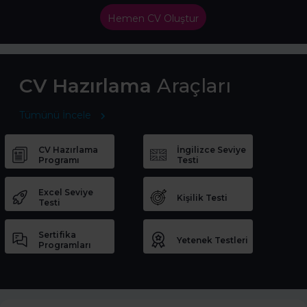
Hemen CV Oluştur
CV Hazırlama
Araçları
Tümünü İncele
CV Hazırlama
İngilizce Seviye
Programı
Testi
Excel Seviye
Kişilik Testi
Testi
Sertifika
Yetenek Testleri
Programları