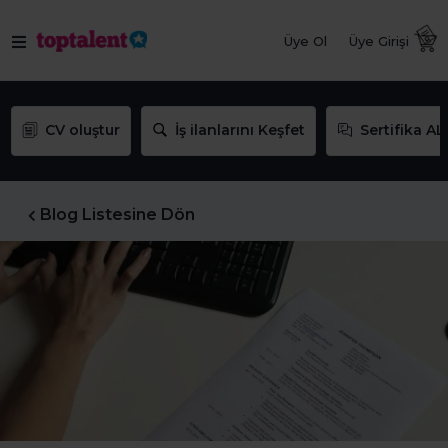
Üye Ol
Üye Girişi
CV oluştur
İş ilanlarını Keşfet
Sertifika AL
Blog Listesine Dön