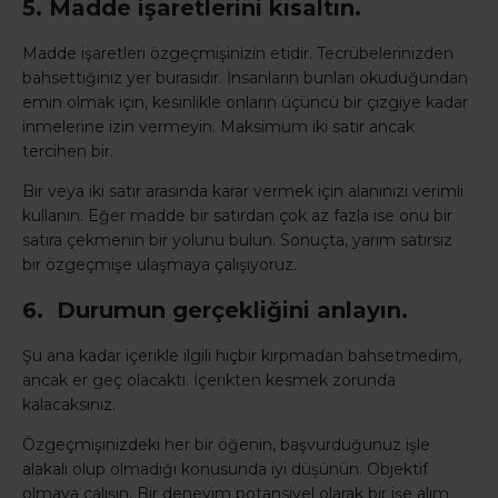
5. Madde işaretlerini kısaltın.
Madde işaretleri özgeçmişinizin etidir. Tecrübelerinizden
bahsettiğiniz yer burasıdır. İnsanların bunları okuduğundan
emin olmak için, kesinlikle onların üçüncü bir çizgiye kadar
inmelerine izin vermeyin. Maksimum iki satır ancak
tercihen bir.
Bir veya iki satır arasında karar vermek için alanınızı verimli
kullanın. Eğer madde bir satırdan çok az fazla ise onu bir
satıra çekmenin bir yolunu bulun. Sonuçta, yarım satırsız
bir özgeçmişe ulaşmaya çalışıyoruz.
6. Durumun gerçekliğini anlayın.
Şu ana kadar içerikle ilgili hiçbir kırpmadan bahsetmedim,
ancak er geç olacaktı. İçerikten kesmek zorunda
kalacaksınız.
Özgeçmişinizdeki her bir öğenin, başvurduğunuz işle
alakalı olup olmadığı konusunda iyi düşünün. Objektif
olmaya çalışın. Bir deneyim potansiyel olarak bir işe alım