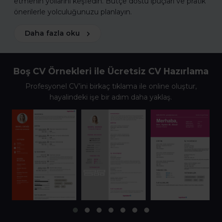
etmenin yollarını keşfedin. Bütçe dostu ipuçları ve pratik
önerilerle yolculuğunuzu planlayın.
Daha fazla oku
Boş CV Örnekleri ile Ücretsiz CV Hazırlama
Profesyonel CV’ini birkaç tıklama ile online oluştur,
hayalindeki işe bir adım daha yaklaş.