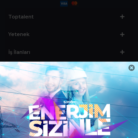
Toptalent
Yetenek
İş İlanları
Sertifika Programları
Yetenek Testleri
İşveren