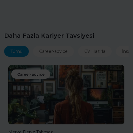
Daha Fazla Kariyer Tavsiyesi
Tümü
Career-advice
CV Hazırla
İnsan
Career-advice
Merve Deniz Tahmaz