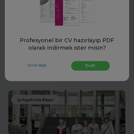
Toptalent
İnsan Kaynakları Ödülleri 2025-
2026
Profesyonel bir CV hazırlayıp PDF
İnsan Kaynakları Ödülleri, şirketiniz için bir tanıtım fırsatı
olarak indirmek ister misin?
olabilir. En iyi uygulamalarınızı tanıtarak sektördeki öncü
konumunuzu güçlendirin ve değerli başarılarınızı
ödüllerle taçlandırın.
Şimdi değil
Evet
Daha fazla oku
İş Hayatında Başarı