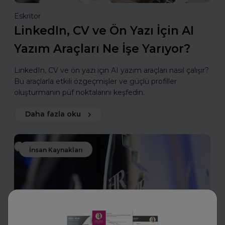
Eskritor
LinkedIn, CV ve Ön Yazı İçin AI
Yazım Araçları Ne İşe Yarıyor?
LinkedIn, CV ve ön yazı için AI yazım araçları nasıl çalışır?
Bu araçlarla etkili özgeçmişler ve güçlü profiller
oluşturmanın püf noktalarını keşfedin.
Daha fazla oku
İnsan Kaynakları