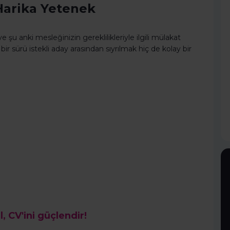
Harika Yetenek
 şu anki mesleğinizin gereklilikleriyle ilgili mülakat
 sürü istekli aday arasından sıyrılmak hiç de kolay bir
l, CV'ini güçlendir!