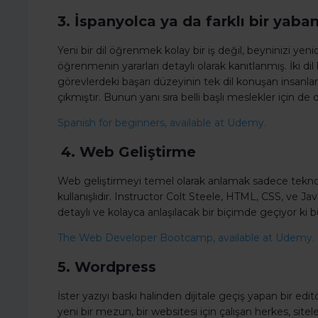
3. İspanyolca ya da farklı bir yaban
Yeni bir dil öğrenmek kolay bir iş değil, beyninizi yeni
öğrenmenin yararları detaylı olarak kanıtlanmış. İki d
görevlerdeki başarı düzeyinin tek dil konuşan insanl
çıkmıştır. Bunun yanı sıra belli başlı meslekler için de 
Spanish for beginners, available at Udemy.
4. Web Geliştirme
Web geliştirmeyi temel olarak anlamak sadece teknoloji
kullanışlıdır. Instructor Colt Steele, HTML, CSS, ve J
detaylı ve kolayca anlaşılacak bir biçimde geçiyor ki bu
The Web Developer Bootcamp, available at Udemy.
5. Wordpress
İster yazıyı baskı halinden dijitale geçiş yapan bir editö
yeni bir mezun, bir websitesi için çalışan herkes, site