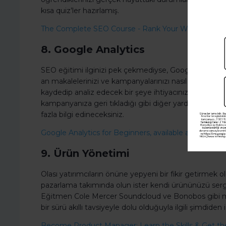
kısa quiz’ler hazırlamış.
The Complete SEO Course - Rank Your Website in Go
8. Google Analytics
SEO eğitimi ilginizi pek çekmediyse, Google Analytics
an makalelerinizi ve kampanyalarınızı nasıl en uygun h
kaydedip analiz edecek bir şeye ihtiyacınız var. Bu kur
kampanyanıza geri tıkladığı gibi diğer yardımcı bilgil
fazla bilgi edineceksiniz.
Google Analytics for Beginners, available at Udemy.
9. Ürün Yönetimi
Olası yatırımcıların önüne yepyeni bir fikir getirmek old
pazarlama takımında olun ister kendi ürününüzü sergi
Eğitmen Cole Mercer Soundcloud ve Bonobos gibi mar
bir sürü akıllı tavsiyeyle dolu olduğuyla ilgili şimdiden i
Become Product Manager: Learn the Skills & Get the