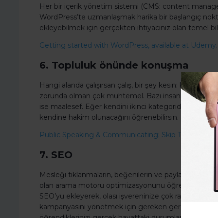
Her bir içerik yönetim sistemi (CMS: content mana
WordPress’te uzmanlaşmak harika bir başlangıç nokta
ekleyebilmek için gerçekten ihtiyacınız olan temel bil
Getting started with WordPress, available at Udemy.
6. Topluluk önünde konuşma
Hangi alanda çalışırsan çalış, bir şey kesin: kariyerin
zorunda olman çok muhtemel. Bazı insanlar topluluk
ise maalesef. Eğer kendini ikinci kategoride görüyorsan
kendine hakim olunacağını öğrenebilirsin.
Public Speaking & Communicating: Skip Theory, Mast
7. SEO
Mesleği tıklanmaların, beğenilerin ve paylaşımların b
olan arama motoru optimizasyonunu öğrenmeyi bir 
SEO’yu ekleyerek, olası işvereninize çok rağbet gören
kampanyasını yönetmek için gereken gerekliliklerin s
öğrendiklerinizi gerçek hayattaki durumlara uygulaya