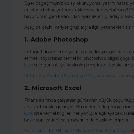
Eğer özgeçmişiniz kolay okunuyorsa, yazım hatası yoksa
en altına birkaç yetenek eklemeyi deneyebilirsiniz! O
havuzunun geri kalanından ayırarak en iyi aday olarak 
Aşağıda çeşitli kariyer gruplarıyla ilgili yetenekleri sizi
1. Adobe Photoshop
Fotoğraf düzenleme ya da grafik dizaynı gibi daha çok 
etmek istiyorsanız temel bir photoshop bilgisi çoğu z
kurs
size görüntüyü keskinleştirmekten, tabakalama 
Mastering Adobe Photoshop CC, available at Udemy
2. Microsoft Excel
Finans alanında çalışanlar günlerinin büyük çoğunluğ
analiz etmekle geçiriyor. Bu nedenle de programı inc
kurs
size temel bilgileri her yönüyle açıklayacak, kulla
basic application) çalışmalarının da bazılarını öğretir.
Excel with The Ultimate Microsoft Excel Course, ava