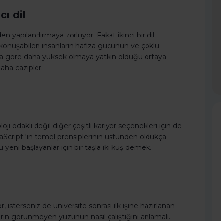
cı dil
den yapılandırmaya zorluyor. Fakat ikinci bir dil
il konuşabilen insanların hafıza gücünün ve çoklu
ara göre daha yüksek olmaya yatkın olduğu ortaya
daha cazipler.
 odaklı değil diğer çeşitli kariyer seçenekleri için de
avaScript ‘in temel prensiplerinin üstünden oldukça
 yeni başlayanlar için bir taşla iki kuş demek.
r, isterseniz de üniversite sonrası ilk işine hazırlanan
lerin görünmeyen yüzünün nasıl çalıştığını anlamalı.