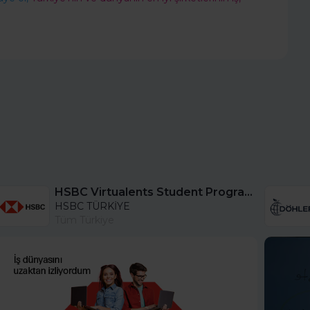
HSBC Virtualents Student Program bu sene de devam ediyor!
HSBC TÜRKİYE
Tüm Türkiye