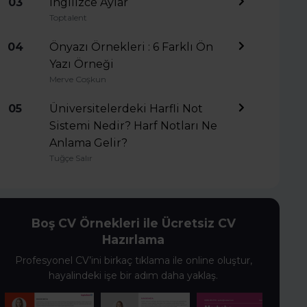
03
İngilizce Aylar
Toptalent
04
Önyazı Örnekleri : 6 Farklı Ön
Yazı Örneği
Merve Coşkun
05
Üniversitelerdeki Harfli Not
Sistemi Nedir? Harf Notları Ne
Anlama Gelir?
Tuğçe Salır
Boş CV Örnekleri ile Ücretsiz CV
Hazırlama
Profesyonel CV’ini birkaç tıklama ile online oluştur,
hayalindeki işe bir adım daha yaklaş.