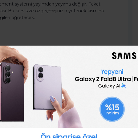
gement system) yayımdan yayıma değişir. Fakat
sı. Bu kurs size özgeçmişinizin yetenek kısmına
gileri öğretecek.
in bir noktasında geniş bir kalabalığın önünde konuşmak
 önünde konuşmada doğuştan yeteneklidir; diğerleri
 bu kullanışlı kursla nasıl sakin, soğukkanlı ve
er the Art, available at Udemy.
aşarısını ölçmek olan herkes için mükemmel bir araç
düşünün deriz… Özgeçmişinizin yetenek kısmına
 bir makaleyi ya da başarılı bir sosyal medya
izde olduğunu gösterebilirsiniz. Emin olmak için
bilirsiniz. Eğitmen Abdul Wali bazı bölümlerin sonuna