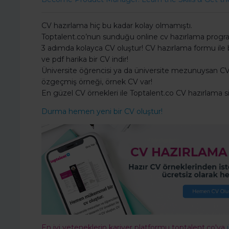
CV hazırlama hiç bu kadar kolay olmamıştı.
Toptalent.co’nun sunduğu online cv hazırlama programı
3 adımda kolayca CV oluştur! CV hazırlama formu ile bil
ve pdf harika bir CV indir!
Üniversite öğrencisi ya da üniversite mezunuysan CV 
özgeçmiş örneği, örnek CV var!
En güzel CV örnekleri ile Toptalent.co CV hazırlama 
Durma hemen yeni bir CV oluştur!
En iyi yeteneklerin kariyer platformu toptalent.co'ya