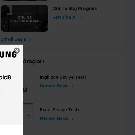
Online Staj Programı
Sertifika Al
Şimdi Başla
Kariyer Araçları
İngilizce Seviye Testi
Hemen Başla
Excel Seviye Testi
Hemen Başla