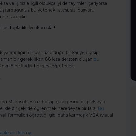
 ve işinizle ilgili oldukça iyi deneyimler içeriyorsa
luşturduğunuz bu yetenek listesi, sizi başvuru
öne sürebilir.
n için topladık. İyi okumalar!
yaratıcılığın ön planda olduğu bir kariyeri takip
aman bir gerekliliktir. 88 kısa dersten oluşan
bu
tekniğine kadar her şeyi öğretecek.
.
unu Microsoft Excel hesap çizelgesine bilgi ekleyip
elikle bir şekilde öğrenmek neredeyse bir farz.
Bu
nışlı formülleri öğrettiği gibi daha karmaşık VBA (visual
ilable at Udemy.