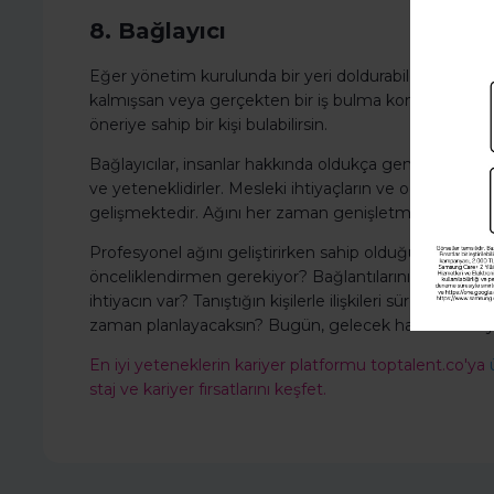
8. Bağlayıcı
Eğer yönetim kurulunda bir yeri doldurabilecek veya bi
kalmışsan veya gerçekten bir iş bulma konusunda bir
öneriye sahip bir kişi bulabilirsin.
Bağlayıcılar, insanlar hakkında oldukça geniş bilgi bi
ve yeteneklidirler. Mesleki ihtiyaçların ve odaklanman
gelişmektedir. Ağını her zaman genişletmen gerekir v
Profesyonel ağını geliştirirken sahip olduğun iletişi
önceliklendirmen gerekiyor? Bağlantılarını nereye g
ihtiyacın var? Tanıştığın kişilerle ilişkileri sürdürmek v
zaman planlayacaksın? Bugün, gelecek hafta ve bu y
En iyi yeteneklerin kariyer platformu toptalent.co'ya
staj ve kariyer fırsatlarını keşfet.