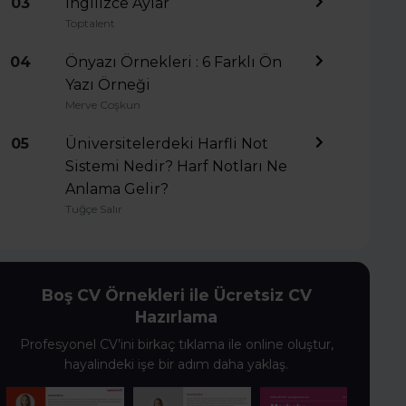
03
İngilizce Aylar
Toptalent
04
Önyazı Örnekleri : 6 Farklı Ön
Yazı Örneği
Merve Coşkun
05
Üniversitelerdeki Harfli Not
Sistemi Nedir? Harf Notları Ne
Anlama Gelir?
Tuğçe Salır
Boş CV Örnekleri ile Ücretsiz CV
Hazırlama
Profesyonel CV’ini birkaç tıklama ile online oluştur,
hayalindeki işe bir adım daha yaklaş.