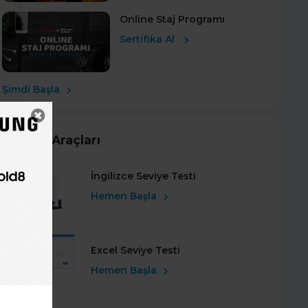
Online Staj Programı
Sertifika Al
Şimdi Başla
Kariyer Araçları
İngilizce Seviye Testi
Hemen Başla
Excel Seviye Testi
Hemen Başla