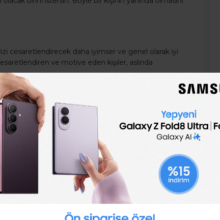
lacak birini istersin. Böyle bir kişinin yanında olmasını
zi cesaretlendirecek daha iyimser ve genel olarak iyi
cesaretlendiren ve motive eden kişiler, aslında
ilirliği sağlamak için bir molaya ihtiyacın vardır.
lere öncelik ver!
, karşıt görüşü ortaya koyar ve sahip olabileceğin ya da
taya çıkarır. Bu kişi her zaman her gerçeği söyler;
apıcı geri bildirim sağlayan ve karşıt bir bakış açısı
larla çevrelenmemesi gibi, yalnızca seni memnun eden
nlatan kişi olmak için kimin mizaç ve uzmanlığa sahip