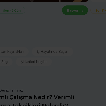
Başvur
Son 42 Gün
Son 11
nsan Kaynakları
İş Hayatında Başarı
ı Seç
Şirketleri Keşfet
Deniz Tahmaz
mli Çalışma Nedir? Verimli
şma Teknikleri Nelerdir?