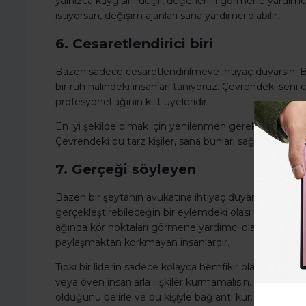
yalnızca kaygısını değil, değerlerini görmene yardımcı o
istiyorsan, değişim ajanları sana yardımcı olabilir.
6. Cesaretlendirici biri
Bazen sadece cesaretlendirilmeye ihtiyaç duyarsın. Bi
bir ruh halindeki insanları tanıyoruz. Çevrendeki seni 
profesyonel ağının kilit üyeleridir.
En iyi şekilde olmak için yenilenmen gerekir. Sürdürüleb
Çevrendeki bu tarz kişiler, sana bunları sağlar. Bu ilişki
7. Gerçeği söyleyen
Bazen bir şeytanın avukatına ihtiyaç duyarsın. Bir kişi
gerçekleştirebileceğin bir eylemdeki olası tuzakları or
ağında kör noktaları görmene yardımcı olan, zor ancak y
paylaşmaktan korkmayan insanlardır.
Tıpkı bir liderin sadece kolayca hemfikir olan insan
veya öven insanlarla ilişkiler kurmamalısın. Gerçeği a
olduğunu belirle ve bu kişiyle bağlantı kur.