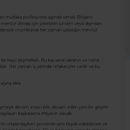
leri mutlaka profesyonel ağında olmalı. Bölgeni
ce, mentor olması için şirketinin içinden veya dışından
eri nedeniyle mümkünse her zaman çalıştığın mevcut
bir kişiyi seçmelisin. Bu kişi senin akranın ve hatta
ı bilir. Her zaman iş yerinde refakatçiler vardır ve bu
 ağına ekle.
elişmeye devam etsen bile, devam eden yeni bir girişim
laşan başkalarına ihtiyacın olacak.
n ortasındayken çevrende seni teşvik edebilecek ve