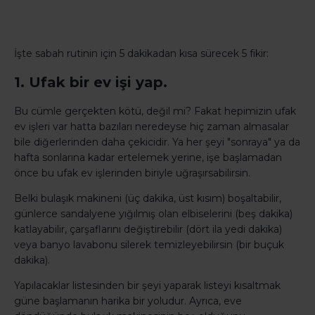
İşte sabah rutinin için 5 dakikadan kısa sürecek 5 fikir:
1. Ufak bir ev işi yap.
Bu cümle gerçekten kötü, değil mi? Fakat hepimizin ufak
ev işleri var hatta bazıları neredeyse hiç zaman almasalar
bile diğerlerinden daha çekicidir. Ya her şeyi "sonraya" ya da
hafta sonlarına kadar ertelemek yerine, işe başlamadan
önce bu ufak ev işlerinden biriyle uğraşırsabilirsin.
Belki bulaşık makineni (üç dakika, üst kısım) boşaltabilir,
günlerce sandalyene yığılmış olan elbiselerini (beş dakika)
katlayabilir, çarşaflarını değiştirebilir (dört ila yedi dakika)
veya banyo lavabonu silerek temizleyebilirsin (bir buçuk
dakika).
Yapılacaklar listesinden bir şeyi yaparak listeyi kısaltmak
güne başlamanın harika bir yoludur. Ayrıca, eve