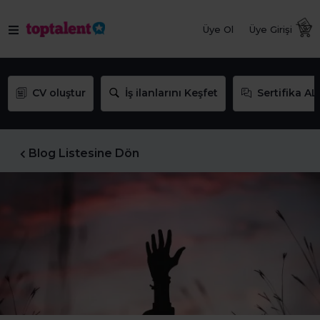
Üye Ol
Üye Girişi
CV oluştur
İş ilanlarını Keşfet
Sertifika AL
Blog Listesine Dön