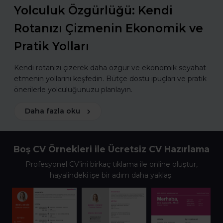
Yolculuk Özgürlüğü: Kendi
Rotanızı Çizmenin Ekonomik ve
Pratik Yolları
Kendi rotanızı çizerek daha özgür ve ekonomik seyahat
etmenin yollarını keşfedin. Bütçe dostu ipuçları ve pratik
önerilerle yolculuğunuzu planlayın.
Daha fazla oku
Boş CV Örnekleri ile Ücretsiz CV Hazırlama
Profesyonel CV’ini birkaç tıklama ile online oluştur,
hayalindeki işe bir adım daha yaklaş.