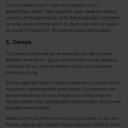
Düzenli olarak yoğurt veya tahıl yiyorsan, bunu
değiştirmeyi dene. Ofise giderken tipik olarak bir sandviç
veya bir çörek alıyorsan bu sefer kendi pişirdiğin yemekleri
ve onları evde yemeği tercih et. Bunu yapmak için başka
bir teşvik mi arıyorsun? Bu şekilde para biriktireceksin!
5. Gevşe.
TV şovlarına yetişmek ya da alışverişe çıkmak zorunda
değilsin. Ama kahve, çay ya da smoothie içerek sessizce
oturmayı deney. Seni rahatlatan müziği aç veya birkaç
meditasyon yap.
Bunları yapmak hayatını düzene sokmaya yöneliktir ve bu
egzersizin yapılmasındaki amaç budur. Gevşemenin ne
demek olduğunu ve bunu hayatına mümkün olan en
faydalı şekilde nasıl uygulayabileceğini yeniden düşünmek
buradaki nihai hedeftir.
Sabah rutinini düzenlemenin birçok yolu vardır ve biz seni
bunları yapman için sadece teşvik ediyoruz. Anahtar, senin