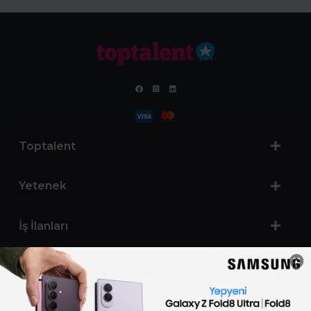
Toptalent
Yetenek
İş İlanları
Sertifika Programları
Yetenek Testleri