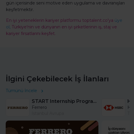
gün içerisinde seni motive eden uygulama ve davranışları
keşfetmektir.
En iyi yeteneklerin kariyer platformu toptalent.co'ya
üye
ol,
Türkiye'nin ve dünyanın en iyi şirketlerinin iş, staj ve
kariyer fırsatlarını keşfet.
İlgini Çekebilecek İş İlanları
Tümünü İncele
START Internship Program (Sales) - Istanbul
Ferrero
HS
İstanbul Avrupa
Tü