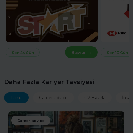
Başvur
Son 44 Gün
Son 13 Gün
Daha Fazla Kariyer Tavsiyesi
Tümü
Career-advice
CV Hazırla
İnsan
Career-advice