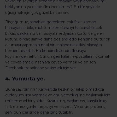
yoksa en sevdiğin siteden bir makale yayınlanmasını mı
bekliyorsun ya da bir film incelemesi? Bu tür şeylerle
uğraşmak için çok güzel bir zaman.
Birçoğumuz, sabahları gerçekten çok fazla zaman
harcayanlar bile, muhtemelen daha iyi harcanabilecek
birkaç dakikamız var. Sosyal medyadan kurtul ve gelen
kutunu birkaç saniye daha göz ardı edip kendine bu tür bir
okumayı yapmanın nasıl bir canlandırıcı etkisi olacağını
hemen hissettir. Bu kendini listende ilk sıraya
koyman demektir. Günün geri kalanı e-postalarını okumak
ve cevaplamak, insanlara cevap vermek ve en son
Facebook trendlerine yetişmek için var.
4. Yumurta ye.
Buna şaşırdın mı? Kahvaltıda keskin bir rakip olmadıkça
evde yumurta yapmak ve onu yemek güne başlamak için
mükemmel bir yoldur. Kızartılmış, haşlanmış, karıştırılmış
fark etmez çünkü hepsi iyi ve lezzetli. Ve onun proteini,
seni gün içerisinde daha dinç tutabilir.