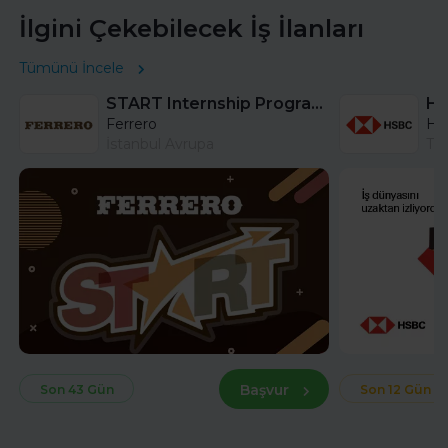
İlgini Çekebilecek İş İlanları
Tümünü İncele
START Internship Program (Sales) - Istanbul
Ferrero
HS
İstanbul Avrupa
Tü
Başvur
Son 43 Gün
Son 12 Gün