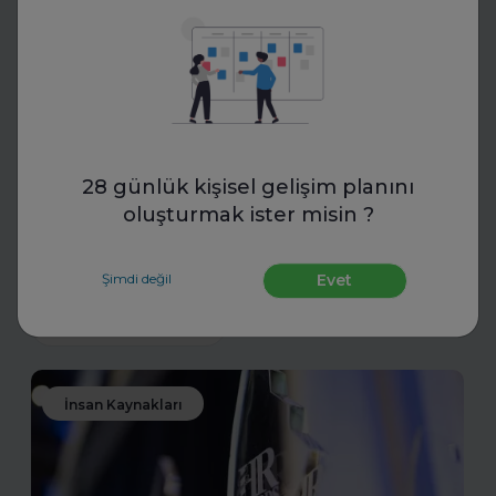
Eskritor
LinkedIn, CV ve Ön Yazı İçin AI
Yazım Araçları Ne İşe Yarıyor?
28 günlük kişisel gelişim planını
oluşturmak ister misin ?
LinkedIn, CV ve ön yazı için AI yazım araçları nasıl çalışır?
Bu araçlarla etkili özgeçmişler ve güçlü profiller
oluşturmanın püf noktalarını keşfedin.
Şimdi değil
Evet
Daha fazla oku
İnsan Kaynakları