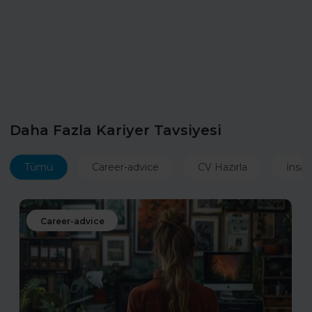
Daha Fazla Kariyer Tavsiyesi
Tümü
Career-advice
CV Hazırla
İnsan
Career-advice