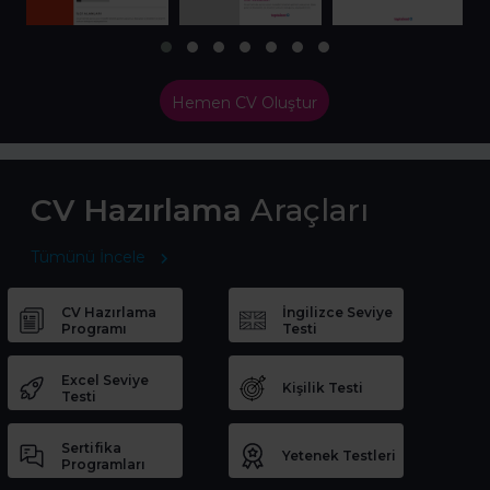
Hemen CV Oluştur
CV Hazırlama
Araçları
Tümünü İncele
CV Hazırlama
İngilizce Seviye
Programı
Testi
Excel Seviye
Kişilik Testi
Testi
Sertifika
Yetenek Testleri
Programları