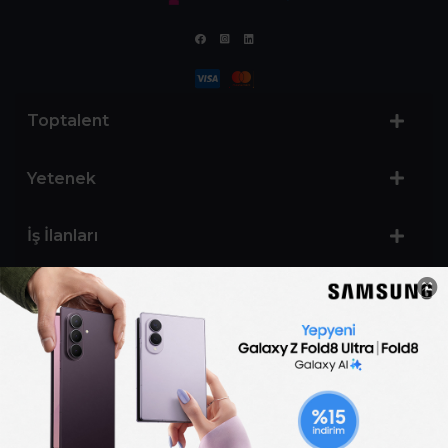
Toptalent
Yetenek
İş İlanları
Sertifika Programları
Yetenek Testleri
İşveren