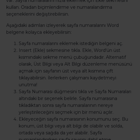
var. Sayfa numaralarını hızla eklemek için Ekle sekmesini
kullan. Oradan biçimlendirme ve numaralandırma
seçeneklerini değiştirebilirsin.
Aşağıdaki adımları izleyerek sayfa numaralarını Word
belgene kolayca ekleyebilirsin:
Sayfa numaralarını eklemek istediğin belgeni aç.
Insert (Ekle) sekmesine tıkla. Ekle, Word'ün üst
kısmındaki sekme menü çubuğundadır. Alternatif
olarak, Üst Bilgi veya Alt Bilgi düzenleme menüsünü
açmak için sayfanın üst veya alt kısmına çift
tıklayabilirsin. İlerlerken çalışmanı kaydetmeyi
unutma!
Sayfa Numarası düğmesini tıkla ve Sayfa Numaraları
altındaki bir seçenek belirle. Sayfa numarasına
tıkladıktan sonra sayfa numaralarının nereye
yerleştirileceğini seçmek için bir menü açılır.
Ekleyeceğin sayfa numarasının konumunu seç. Bu
konum, üst bilgi veya alt bilgi de olabilir ve solda,
ortada veya sağda da yer alabilir. Sayfa
numaralandırırken sayfa sayısını dahil etme