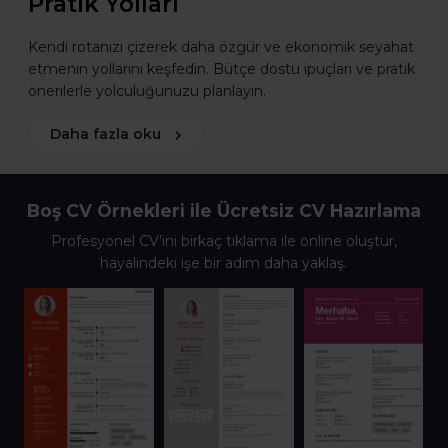
Pratik Yolları
Kendi rotanızı çizerek daha özgür ve ekonomik seyahat
etmenin yollarını keşfedin. Bütçe dostu ipuçları ve pratik
önerilerle yolculuğunuzu planlayın.
Daha fazla oku
Boş CV Örnekleri ile Ücretsiz CV Hazırlama
Profesyonel CV’ini birkaç tıklama ile online oluştur,
hayalindeki işe bir adım daha yaklaş.