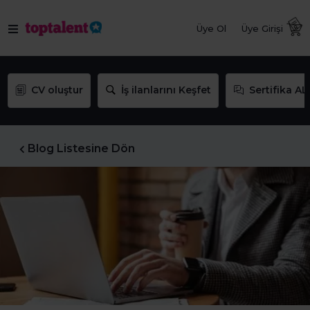
Üye Ol
Üye Girişi
CV oluştur
İş ilanlarını Keşfet
Sertifika AL
Blog Listesine Dön