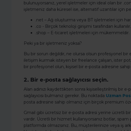
bulunuyorsanız, yerel işletmeler için ideal olan bir .co
işletmeniz daha küresel ise, alternatif uzantılar için 
.net – Ağ oluşturma veya BT işletmeleri için hari
.co - Birçok teknoloji girişimi tarafından kullanılır.
.shop – E-ticaret işletmeleri için mükemmeldir.
Peki ya bir işletmeniz yoksa?
Bu bir sorun değildir, ne olursa olsun profesyonel bir e-
iletişim kurmak isteyen bir freelance çalışan, ister po
bir profesyonel olun, kişisel bir e-posta adresine sa
2. Bir e-posta sağlayıcısı seçin.
Alan adınızı kaydettikten sonra kişiselleştirilmiş bir e
sağlayıcısı bulmanız gerekir. Bu noktada
Uzman Pos
posta adresine sahip olmanız için birçok premium özel
Gmail gibi ücretsiz bir e-posta adresi yerine ücretli b
vardır. Ücretli bir hizmet kullanıyorsanız botlar, spam 
platformda olmazsınız. Bu, müşterilerinize veya iş ar