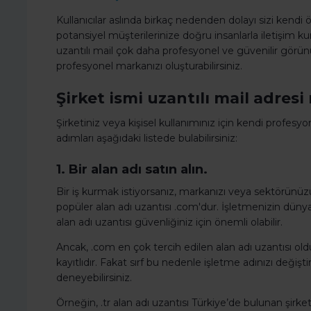
Kullanıcılar aslında birkaç nedenden dolayı sizi kendi ö
potansiyel müşterilerinize doğru insanlarla iletişim kur
uzantılı mail çok daha profesyonel ve güvenilir görünür.
profesyonel markanızı oluşturabilirsiniz.
Şirket ismi uzantılı mail adresi 
Şirketiniz veya kişisel kullanımınız için kendi profesyo
adımları aşağıdaki listede bulabilirsiniz:
1. Bir alan adı satın alın.
Bir iş kurmak istiyorsanız, markanızı veya sektörünü
popüler alan adı uzantısı .com'dur. İşletmenizin dünya ç
alan adı uzantısı güvenliğiniz için önemli olabilir.
Ancak, .com en çok tercih edilen alan adı uzantısı old
kayıtlıdır. Fakat sırf bu nedenle işletme adınızı değiş
deneyebilirsiniz.
Örneğin, .tr alan adı uzantısı Türkiye’de bulunan şirket