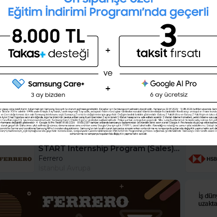
İngilizce seviyeni öğrenmek
ister misin ?
(A1,A2,B1,B2,C1,C2)
Şimdi değil
Evet
START Internship Program (Sales) - Istanbul
Ferrero
İstanbul Avrupa