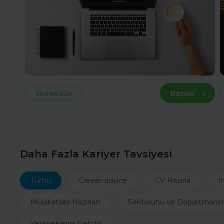
Başvur
Son 44 Gün
Daha Fazla Kariyer Tavsiyesi
Tümü
Career-advice
CV Hazırla
İ
Mülakatlara Hazırlan
Sektörünü ve Departmanın
Yeteneklerini Geliştir