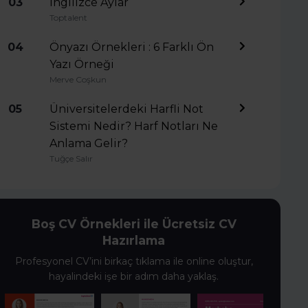
03
İngilizce Aylar
Toptalent
04
Önyazı Örnekleri : 6 Farklı Ön
Yazı Örneği
Merve Coşkun
05
Üniversitelerdeki Harfli Not
Sistemi Nedir? Harf Notları Ne
Anlama Gelir?
Tuğçe Salır
Boş CV Örnekleri ile Ücretsiz CV
Hazırlama
Profesyonel CV’ini birkaç tıklama ile online oluştur,
hayalindeki işe bir adım daha yaklaş.