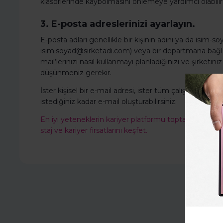
klasörlerinde kaybolmasını önlemeye yardımcı olabilir
3. E-posta adreslerinizi ayarlayın.
E-posta adları genellikle bir kişinin adını ya da isim-
isim.soyad@sirketadi.com) veya bir departmana bağlı
mail’lerinizi nasıl kullanmayı planladığınızı ve şirketi
düşünmeniz gerekir.
İster kişisel bir e-mail adresi, ister tüm çalışanlarınız 
istediğiniz kadar e-mail oluşturabilirsiniz.
En iyi yeteneklerin kariyer platformu toptalent.co'ya
staj ve kariyer fırsatlarını keşfet.