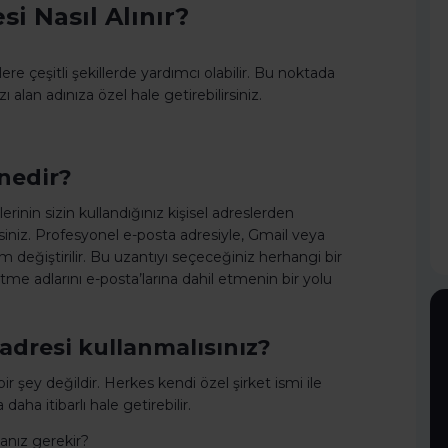
si Nasıl Alınır?
lere çeşitli şekillerde yardımcı olabilir. Bu noktada
 alan adınıza özel hale getirebilirsiniz.
 nedir?
erinin sizin kullandığınız kişisel adreslerden
rsiniz. Profesyonel e-posta adresiyle, Gmail veya
m değiştirilir. Bu uzantıyı seçeceğiniz herhangi bir
şletme adlarını e-posta’larına dahil etmenin bir yolu
 adresi kullanmalısınız?
r şey değildir. Herkes kendi özel şirket ismi ile
aha itibarlı hale getirebilir.
anız gerekir?