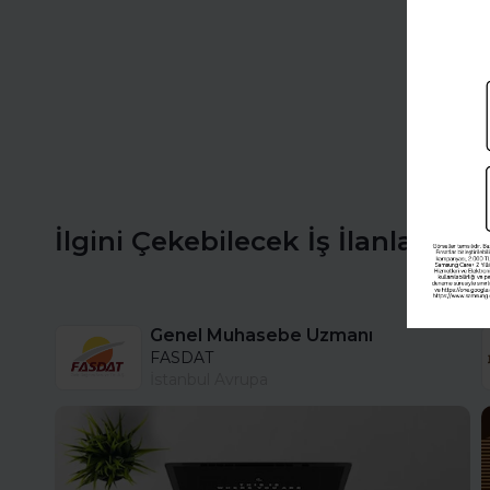
İlgini Çekebilecek İş İlanları
Genel Muhasebe Uzmanı
FASDAT
İstanbul Avrupa