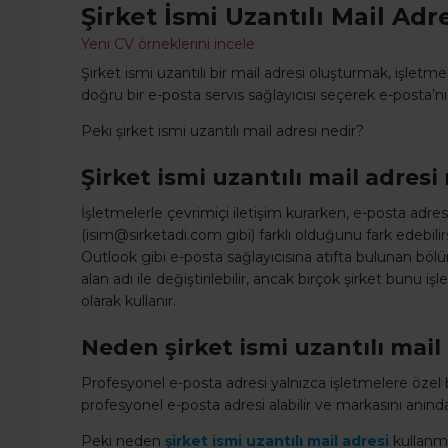
Şirket İsmi Uzantılı Mail Adre
Yeni CV örneklerini incele
Şirket ismi uzantılı bir mail adresi oluşturmak, işletme
doğru bir e-posta servis sağlayıcısı seçerek e-posta’nızı
Peki şirket ismi uzantılı mail adresi nedir?
Şirket ismi uzantılı mail adresi
İşletmelerle çevrimiçi iletişim kurarken, e-posta adresl
(isim@sirketadi.com gibi) farklı olduğunu fark edebili
Outlook gibi e-posta sağlayıcısına atıfta bulunan bölü
alan adı ile değiştirilebilir, ancak birçok şirket bunu i
olarak kullanır.
Neden şirket ismi uzantılı mail
Profesyonel e-posta adresi yalnızca işletmelere özel bi
profesyonel e-posta adresi alabilir ve markasını anında d
Peki neden
şirket ismi uzantılı mail adresi
kullanm