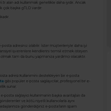
m.tr alan adı kullanmak genellikle daha iyidir. Ancak
pek çok başka gTLD vardır:
kadır.
posta adresiniz olabilir. İster müşterileriyle daha iyi
tansiyel işverenlere kendilerini temsil etmek isteyen
hip olmak tam da bunu yapmanıza yardımcı olacaktır.
-posta adresi kullanımını destekleyen bir e-posta
ta
gibi popüler e-posta sağlayıcılar, profesyonel bir e-
lik sunar.
ir e-posta sağlayıcı kullanmanın başka avantajları da
gönderenler ve kötü niyetli kullanıcılarla aynı
kadaşlarınıza gönderdiğiniz e-posta’ların spam