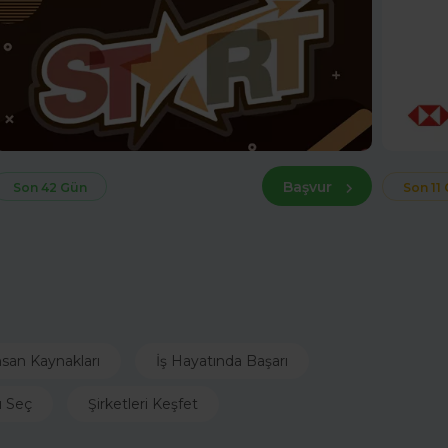
Başvur
Son 42 Gün
Son 11
nsan Kaynakları
İş Hayatında Başarı
ı Seç
Şirketleri Keşfet