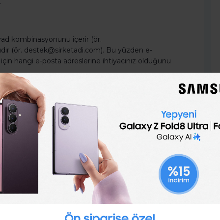
.
soyad kombinasyonunu içerir (ör.
dır (ör. destek@sirketadi.com). Bu yüzden e-
niz için hangi e-posta adreslerine ihtiyacınız olduğunu
için e-posta adresleri oluşturacak olun, alan adınızı içeren
üye ol,
Türkiye'nin ve dünyanın en iyi şirketlerinin iş,