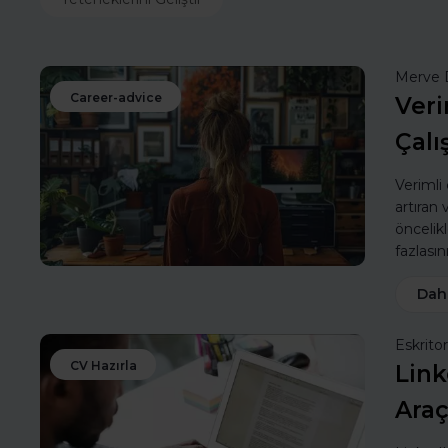
Merve 
Career-advice
Veri
Çalı
Verimli
artıran
öncelik
fazlasın
Dah
Eskritor
CV Hazırla
Link
Araç