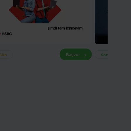
Başvur
 Gün
Son 29 Gün