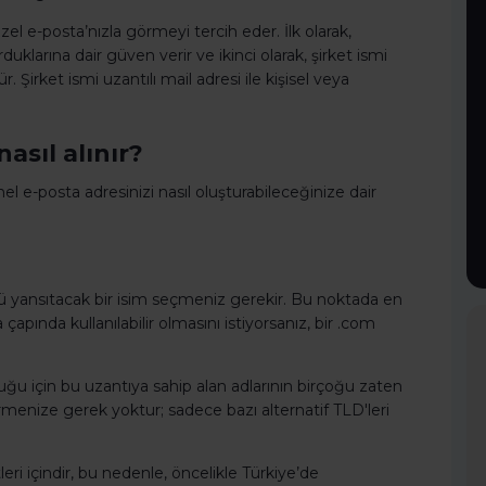
zel e-posta’nızla görmeyi tercih eder. İlk olarak,
duklarına dair güven verir ve ikinci olarak, şirket ismi
 Şirket ismi uzantılı mail adresi ile kişisel veya
nasıl alınır?
nel e-posta adresinizi nasıl oluşturabileceğinize dair
zü yansıtacak bir isim seçmeniz gerekir. Bu noktada en
apında kullanılabilir olmasını istiyorsanız, bir .com
uğu için bu uzantıya sahip alan adlarının birçoğu zaten
tirmenize gerek yoktur; sadece bazı alternatif TLD'leri
leri içindir, bu nedenle, öncelikle Türkiye’de