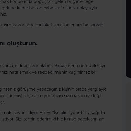
zarlamak konusunda doğuştan gelen bir yeteneğe
a gelene kadar bir ton çaba sarf ettiniz dolayısıyla
niz.
alaşması zor ama mülakat tecrübelerinizi bir sonraki
ı oluşturun.
n varsa, oldukça zor olabilir. Birkaç derin nefes almayı
arınızı hatırlamak ve reddedilmenin kaçınılmaz bir
inseniz görüşme yapacağınız kişinin orada yargılayıcı
” demiştir. İşe alım yöneticisi sizin rakibiniz değil
ar.
ımak istiyor.” diyor Errey. “İşe alım yöneticisi kağıtta
k istiyor. Sizi temin ederim ki hiç kimse bacaklarınızın