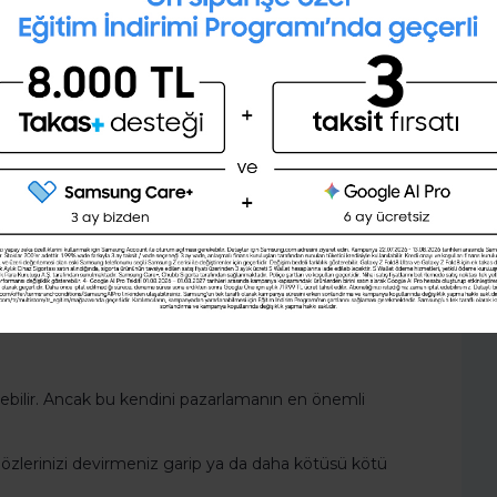
ı gibi kilit nokta sizinle görüşme yapan kişiye sizin
Mülakat simülasyonu ile mülakata
i bir konuşma başlangıcı karşınızdaki kişinin hafta
ternet sitesinde ya da sosyal medya platformlarında
hazırlanmak ister misin ?
ilir.
Şimdi değil
Evet
yi bir cevap vermek zor olabilir. Ne yaparsanız yapın
şündüğünüzde size gurur verici bir şeymiş gibi
erriss Show” ’da ortaya çıkardığı bir konuyu
ldatıcı sorunun nasıl cevaplanması gerektiğini çözdüler:
izi açıklayın.
ilir. Ancak bu kendini pazarlamanın en önemli
zlerinizi devirmeniz garip ya da daha kötüsü kötü