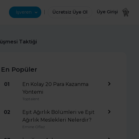
|
Üye Girişi
İşveren
Ücretsiz Üye Ol
rüşmesi Taktiği
En Popüler
01
En Kolay 20 Para Kazanma
Yöntemi
Toptalent
02
Eşit Ağırlık Bölümleri ve Eşit
Ağırlık Meslekleri Nelerdir?
Emine Oflaz