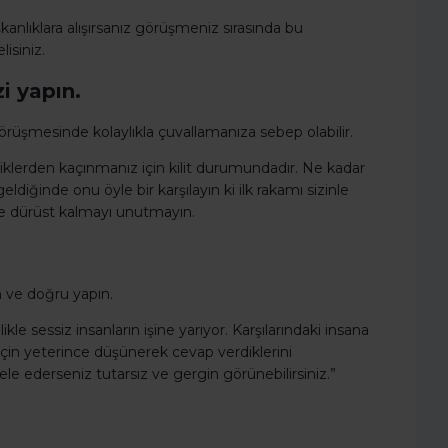
şkanlıklara alışırsanız görüşmeniz sırasında bu
isiniz.
i yapın.
 görüşmesinde kolaylıkla çuvallamanıza sebep olabilir.
iklerden kaçınmanız için kilit durumundadır. Ne kadar
eldiğinde onu öyle bir karşılayın ki ilk rakamı sizinle
ve dürüst kalmayı unutmayın.
n ve doğru yapın.
kle sessiz insanların işine yarıyor. Karşılarındaki insana
 için yeterince düşünerek cevap verdiklerini
e ederseniz tutarsız ve gergin görünebilirsiniz.”