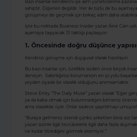
Bazı insanlar kendilerini işe alım yöneticilerine pa
sahiptir. Diğerleri değildir. Her iki türlü de bu aşamay
görüşmeyi de geçmek için birkaç adım daha atabilirsi
İşte bu noktada Business Insider yazarı Áine Cain ust
aşamaya taşıyacak 13 taktiği paylaşıyor:
1. Öncesinde doğru düşünce yapısın
Kendinizi görüşme için duygusal olarak hazırlayın.
Bu bazı insanlar için, özellikle sizden önce birçok insa
deneyin. Sakinliğinizi korumanızın en iyi yolu başarıl
şeyden ziyade bir olasılık olduğunu anımsamaktır.
Steve Errey “The Daily Muse” yazarı olarak “Eğer gerg
ya da kaba olmak için bulunmadığını bilmeniz önemlidir.
ama olasılıklar öyle. Onlar sadece şaşırtılmayı umuyorl
“Buraya gelmeniz istendi çünkü şirketten birisi sizi tan
yazan sizinle ilgili tecrübelerle ilgili daha fazla duyma
ne kadar titrediğini görmek istemiyor.”