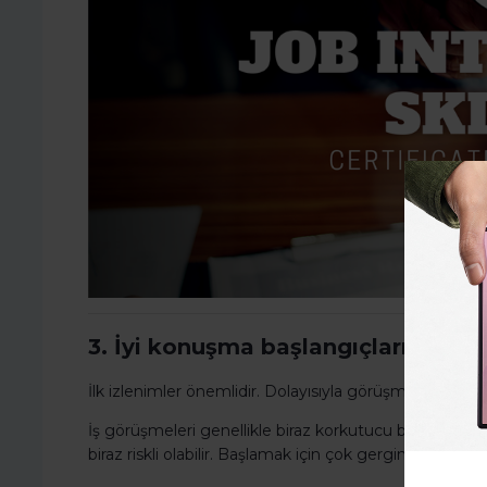
3. İyi konuşma başlangıçları ile or
İlk izlenimler önemlidir. Dolayısıyla görüşmenize doğr
İş görüşmeleri genellikle biraz korkutucu bir konuşm
biraz riskli olabilir. Başlamak için çok gergin olduğun