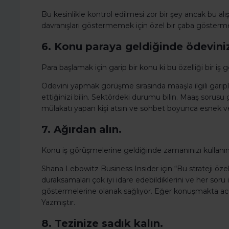
Bu kesinlikle kontrol edilmesi zor bir şey ancak bu alı
davranışları göstermemek için özel bir çaba göstermel
6. Konu paraya geldiğinde ödeviniz
Para başlamak için garip bir konu ki bu özelliği bir iş
Ödevini yapmak görüşme sırasında maaşla ilgili garipl
ettiğinizi bilin. Sektördeki durumu bilin. Maaş sorusu g
mülakatı yapan kişi atsın ve sohbet boyunca esnek 
7. Ağırdan alın.
Konu iş görüşmelerine geldiğinde zamanınızı kullanı
Shana Lebowitz Business Insider için “Bu strateji özelli
duraksamaları çok iyi idare edebildiklerini ve her soru
göstermelerine olanak sağlıyor. Eğer konuşmakta acel
Yazmıştır.
8. Tezinize sadık kalın.