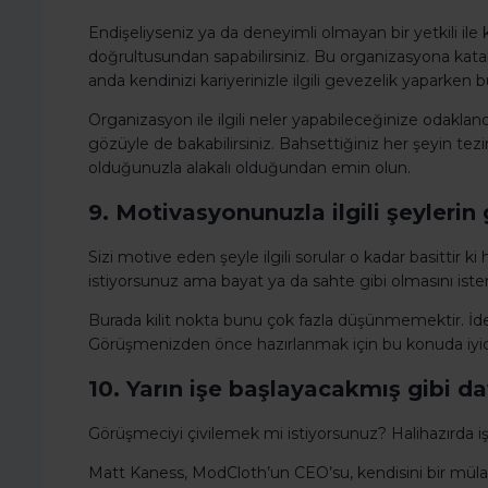
Endişeliyseniz ya da deneyimli olmayan bir yetkili il
doğrultusundan sapabilirsiniz. Bu organizasyona kat
anda kendinizi kariyerinizle ilgili gevezelik yaparken bul
Organizasyon ile ilgili neler yapabileceğinize odakl
gözüyle de bakabilirsiniz. Bahsettiğiniz her şeyin te
olduğunuzla alakalı olduğundan emin olun.
9. Motivasyonunuzla ilgili şeyleri
Sizi motive eden şeyle ilgili sorular o kadar basittir k
istiyorsunuz ama bayat ya da sahte gibi olmasını ist
Burada kilit nokta bunu çok fazla düşünmemektir. İdea
Görüşmenizden önce hazırlanmak için bu konuda iyice
10. Yarın işe başlayacakmış gibi da
Görüşmeciyi çivilemek mi istiyorsunuz? Halihazırda işe
Matt Kaness, ModCloth’un CEO’su, kendisini bir mülakat