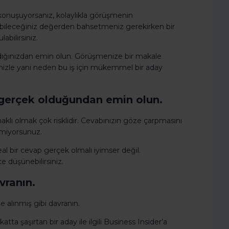
e konuşuyorsanız, kolaylıkla görüşmenin
abileceğiniz değerden bahsetmeniz gerekirken bir
abilirsiniz.
andığınızdan emin olun. Görüşmenize bir makale
zinizle yani neden bu iş için mükemmel bir aday
n gerçek olduğundan emin olun.
i haklı olmak çok risklidir. Cevabınızın göze çarpmasını
emiyorsunuz.
l bir cevap gerçek olmalı iyimser değil.
 düşünebilirsiniz.
vranın.
 alınmış gibi davranın.
ta şaşırtan bir aday ile ilgili Business Insider’a