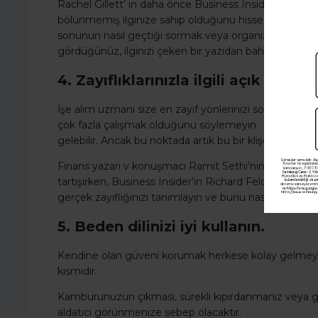
Rachel Gillett’ in daha önce Business Insider’de yazdığ
bölünmemiş ilginize sahip olduğunu hissettirmektir. İy
sonunun nasıl geçtiği sormak veya organizasyonun in
gördüğünüz, ilginizi çeken bir yazıdan bahsetmek olab
4. Zayıflıklarınızla ilgili açık olun.
İşe alım uzmanı size en zayıf yönlerinizi sorduğunda i
çok fazla çalışmak olduğunu söylemeyin. Bunu ilk dü
gelebilir. Ancak bu noktada artık bu bir klişedir.
Finans yazarı v konuşmacı Ramit Sethi’nin “The Tim F
tartışırken, Business Insider’ın Richard Feloni’si bu a
gerçek zayıflığınızı tanımlayın ve bunu nasıl düzelttiğin
5. Beden dilinizi iyi kullanın.
Kendine olan güveni korumak herkese kolay gelmeyeb
kısmıdır.
Kamburunuzun çıkması, sürekli kıpırdanmanız veya gö
aldatıcı görünmenize sebep olacaktır.