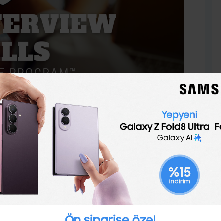
tamın buzunu kırın.
u ayakla girmek istersiniz.
a ortamı sunar. Dolayısıyla doğru başlangıcı bulmak
uzda mükemmel bir ilk izlenim bırakmak zor olabilir.