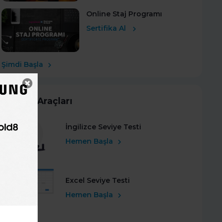
Online Staj Programı
Sertifika Al
Şimdi Başla
Kariyer Araçları
İngilizce Seviye Testi
Hemen Başla
Excel Seviye Testi
Hemen Başla