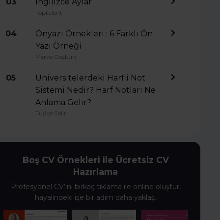
03
İngilizce Aylar
Toptalent
04
Önyazı Örnekleri : 6 Farklı Ön
Yazı Örneği
Merve Coşkun
05
Üniversitelerdeki Harfli Not
Sistemi Nedir? Harf Notları Ne
Anlama Gelir?
Tuğçe Salır
Boş CV Örnekleri ile Ücretsiz CV
Hazırlama
Profesyonel CV’ini birkaç tıklama ile online oluştur,
hayalindeki işe bir adım daha yaklaş.