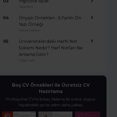
03
İngilizce Aylar
Toptalent
04
Önyazı Örnekleri : 6 Farklı Ön
Yazı Örneği
Merve Coşkun
05
Üniversitelerdeki Harfli Not
Sistemi Nedir? Harf Notları Ne
Anlama Gelir?
Tuğçe Salır
Boş CV Örnekleri ile Ücretsiz CV
Hazırlama
Profesyonel CV’ini birkaç tıklama ile online oluştur,
hayalindeki işe bir adım daha yaklaş.