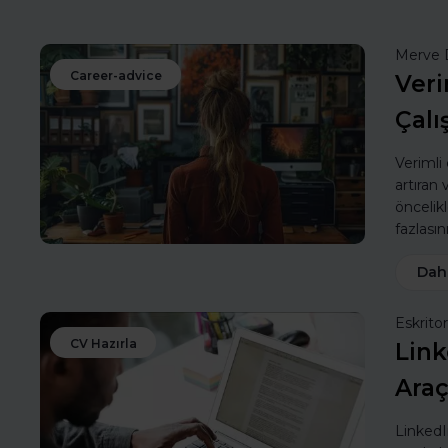
Merve 
Career-advice
Veri
Çalı
Verimli
artıran
öncelik
fazlasın
Dah
Eskritor
CV Hazırla
Link
Araç
LinkedIn