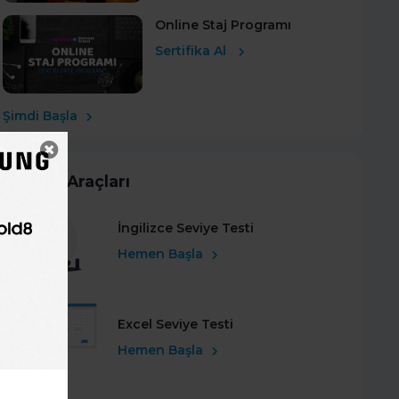
Online Staj Programı
Sertifika Al
Şimdi Başla
Kariyer Araçları
İngilizce Seviye Testi
Hemen Başla
Excel Seviye Testi
Hemen Başla