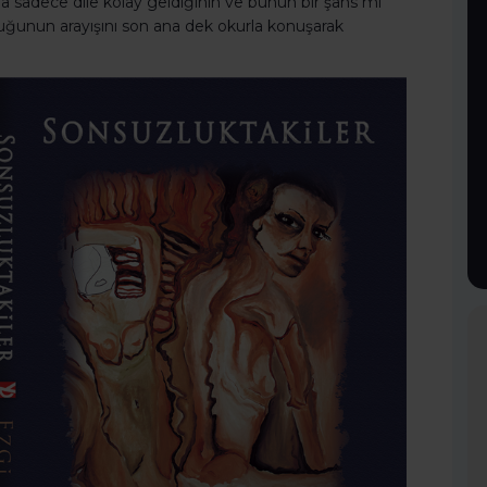
da sadece dile kolay geldiğinin ve bunun bir şans mı
uğunun arayışını son ana dek okurla konuşarak