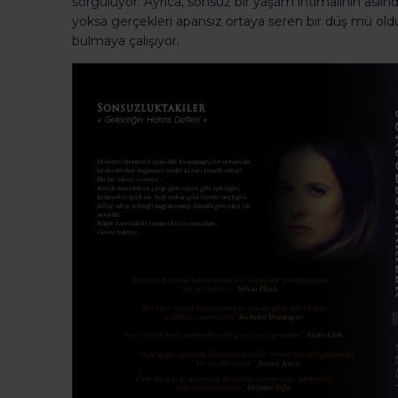
sorguluyor. Ayrıca, sonsuz bir yaşam ihtimalinin aslın
yoksa gerçekleri apansız ortaya seren bir düş mü old
bulmaya çalışıyor.