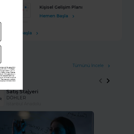
Kişisel Gelişim Planı
Hemen Başla
Ücretsiz Başla
Tümünü İncele
Satış Stajyeri
DÖHLER
İstanbul Anadolu