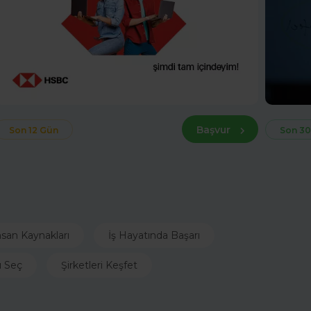
Başvur
Son 12 Gün
Son 30
nsan Kaynakları
İş Hayatında Başarı
ı Seç
Şirketleri Keşfet