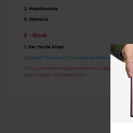
2.
Hepsiburada
3.
İl
kNokta
E - Book
1.
Her Yerde Kitap
Toptalent Business School'daki sertifikalı online eğitim
En iyi yeteneklerin kariyer platformu toptalent.co'ya
staj ve kariyer fırsatlarını keşfet.