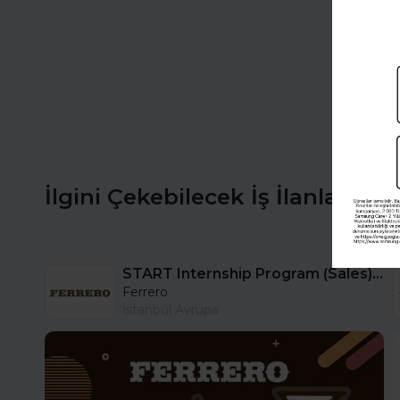
İlgini Çekebilecek İş İlanları
START Internship Program (Sales) - Istanbul
Ferrero
İstanbul Avrupa