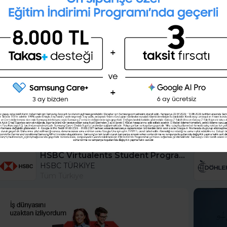
28 günlük kişisel gelişim planını
oluşturmak ister misin ?
Şimdi değil
Evet
HSBC Virtualents Student Program bu sene de devam ediyor!
HSBC TÜRKİYE
Tüm Türkiye