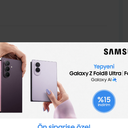
 programları ile kendini geliştir.
üye ol,
Türkiye'nin ve dünyanın en iyi şirketlerinin iş,