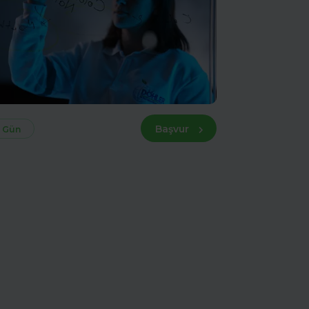
Başvur
 Gün