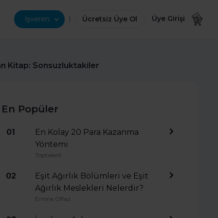
|
Üye Girişi
İşveren
Ücretsiz Üye Ol
n Kitap: Sonsuzluktakiler
En Popüler
01
En Kolay 20 Para Kazanma
Yöntemi
Toptalent
02
Eşit Ağırlık Bölümleri ve Eşit
Ağırlık Meslekleri Nelerdir?
Emine Oflaz