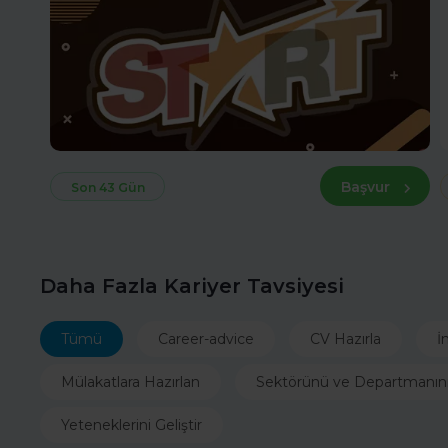
Başvur
Son 43 Gün
Daha Fazla Kariyer Tavsiyesi
Tümü
Career-advice
CV Hazırla
İ
Mülakatlara Hazırlan
Sektörünü ve Departmanın
Yeteneklerini Geliştir