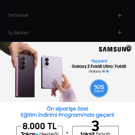
Yetenek
İş İlanları
Sertifika Programları
Yetenek Testleri
İşveren
Toptalent Marka ve İnsan Kaynakları Danışmanlığı Limited Şirketi Özel İstihdam Bürosu