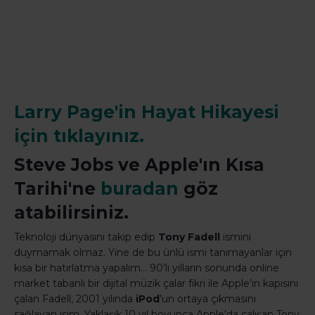
Larry Page'in Hayat Hikayesi
için tıklayınız.
Steve Jobs ve Apple'ın Kısa
Tarihi'ne
buradan
göz
atabilirsiniz.
Teknoloji dünyasını takip edip
Tony Fadell
ismini
duymamak olmaz. Yine de bu ünlü ismi tanımayanlar için
kısa bir hatırlatma yapalım… 90’lı yılların sonunda online
market tabanlı bir dijital müzik çalar fikri ile Apple’ın kapısını
çalan Fadell, 2001 yılında
iPod
’un ortaya çıkmasını
sağlayan isim. Yaklaşık 10 yıl boyunca Apple‘da çalışan Tony