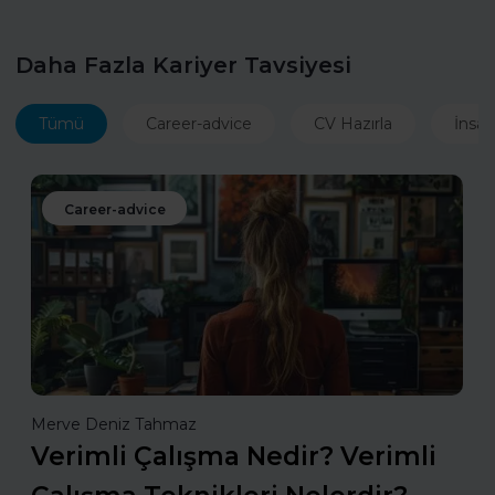
Daha Fazla Kariyer Tavsiyesi
Tümü
Career-advice
CV Hazırla
İnsan
Career-advice
Merve Deniz Tahmaz
Verimli Çalışma Nedir? Verimli