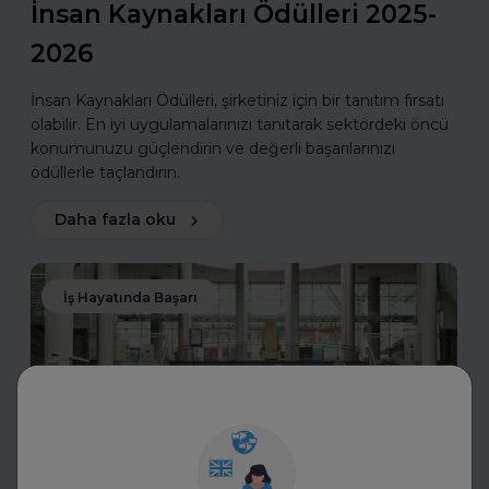
İnsan Kaynakları Ödülleri 2025-
2026
İnsan Kaynakları Ödülleri, şirketiniz için bir tanıtım fırsatı
olabilir. En iyi uygulamalarınızı tanıtarak sektördeki öncü
konumunuzu güçlendirin ve değerli başarılarınızı
ödüllerle taçlandırın.
Daha fazla oku
İş Hayatında Başarı