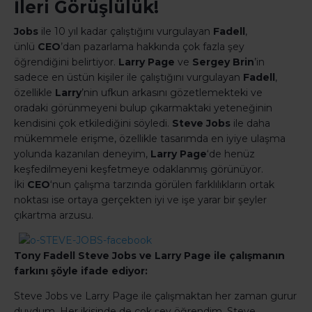
İleri Görüşlülük!
Jobs
ile 10 yıl kadar çalıştığını vurgulayan
Fadell
,
ünlü
CEO
’dan pazarlama hakkında çok fazla şey
öğrendiğini belirtiyor.
Larry Page
ve
Sergey Brin
’in
sadece en üstün kişiler ile çalıştığını vurgulayan
Fadell
,
özellikle
Larry
’nin ufkun arkasını gözetlemekteki ve
oradaki görünmeyeni bulup çıkarmaktaki yeteneğinin
kendisini çok etkilediğini söyledi.
Steve Jobs
ile daha
mükemmele erişme, özellikle tasarımda en iyiye ulaşma
yolunda kazanılan deneyim,
Larry Page
‘de henüz
keşfedilmeyeni keşfetmeye odaklanmış görünüyor.
İki
CEO
‘nun çalışma tarzında görülen farklılıkların ortak
noktası ise ortaya gerçekten iyi ve işe yarar bir şeyler
çıkartma arzusu.
Tony Fadell Steve Jobs ve Larry Page ile çalışmanın
farkını şöyle ifade ediyor:
Steve Jobs ve Larry Page ile çalışmaktan her zaman gurur
duydum. Her ikisinde de çok şey öğrendim. Steve