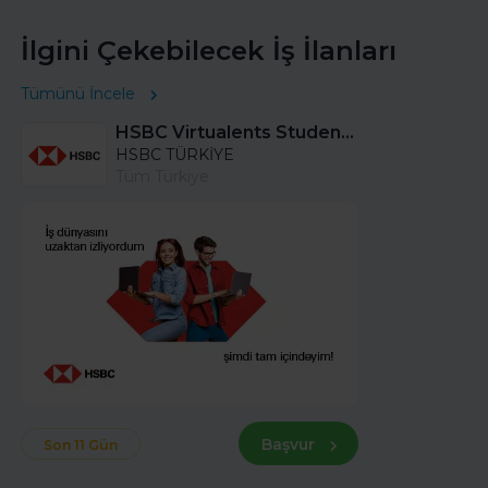
İlgini Çekebilecek İş İlanları
Tümünü İncele
HSBC Virtualents Student Program bu sene de devam ediyor!
HSBC TÜRKİYE
Tüm Türkiye
Başvur
Son 11 Gün