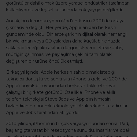
görüntüler dahil olmak üzere yaratıcı endüstriler tarafından
kullanılıyordu ve kişisel kullanımda çok yaygın değillerdi.
Ancak, bu durumun yönü iPod'un Kasım 2001'de ortaya
çıkmasıyla değişti. Her yerde, Apple aniden herkesin
gündeminde oldu. Binlerce şarkının dijital olarak herhangi
bir Walkman veya CD çalardan daha küçük bir cihazda
saklanabileceği fikri akıllara durgunluk verdi. Steve Jobs,
müziğin çalınması ve paylaşılma şeklini tam olarak
değiştiren bir ürüne öncülük etmişti.
Birkaç yıl içinde, Apple herkesin sahip olmak istediği
teknoloji dönüştü ve sonra sıra iPhone'a geldi ve 2007'de
Apple'ı büyük bir oyuncudan herkesin taklit etmeye
çalıştığı bir şirkete götürdü. Özellikle iPhone ve akıllı
telefon teknolojisi Steve Jobs ve Apple'ın ivmesini
hızlandıran en önemli teknolojiydi. Artık rekabette adımlar
Apple ve Jobs tarafından atılıyordu.
2010 yılında, iPhone'un birçok varyasyonundan sonra iPad,
başlangıçta vasat bir resepsiyona sunuldu. İnsanlar ve odak