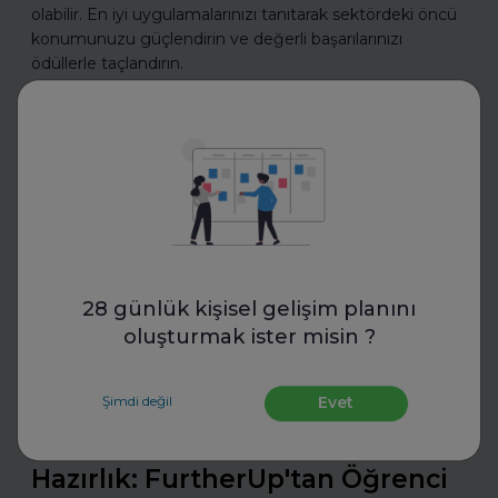
olabilir. En iyi uygulamalarınızı tanıtarak sektördeki öncü
konumunuzu güçlendirin ve değerli başarılarınızı
ödüllerle taçlandırın.
Daha fazla oku
İş Hayatında Başarı
28 günlük kişisel gelişim planını
oluşturmak ister misin ?
Şimdi değil
Evet
FurtherUp
Uzman Koçlarla Geleceğe
Hazırlık: FurtherUp'tan Öğrenci