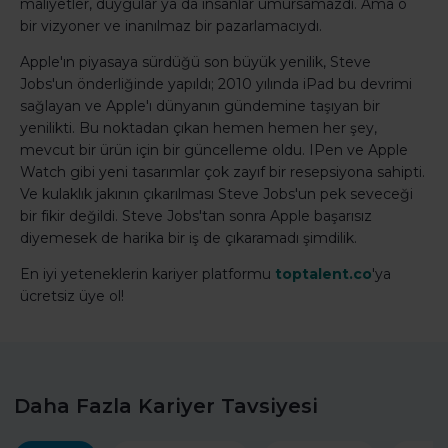
maliyetler, duygular ya da insanlar umursamazdı. Ama o
bir vizyoner ve inanılmaz bir pazarlamacıydı.
Apple'ın piyasaya sürdüğü son büyük yenilik, Steve
Jobs'un önderliğinde yapıldı; 2010 yılında iPad bu devrimi
sağlayan ve Apple'ı dünyanın gündemine taşıyan bir
yenilikti. Bu noktadan çıkan hemen hemen her şey,
mevcut bir ürün için bir güncelleme oldu. IPen ve Apple
Watch gibi yeni tasarımlar çok zayıf bir resepsiyona sahipti.
Ve kulaklık jakının çıkarılması Steve Jobs'un pek seveceği
bir fikir değildi. Steve Jobs'tan sonra Apple başarısız
diyemesek de harika bir iş de çıkaramadı şimdilik.
En iyi yeteneklerin kariyer platformu
toptalent.co
'ya
ücretsiz üye ol!
Daha Fazla Kariyer Tavsiyesi