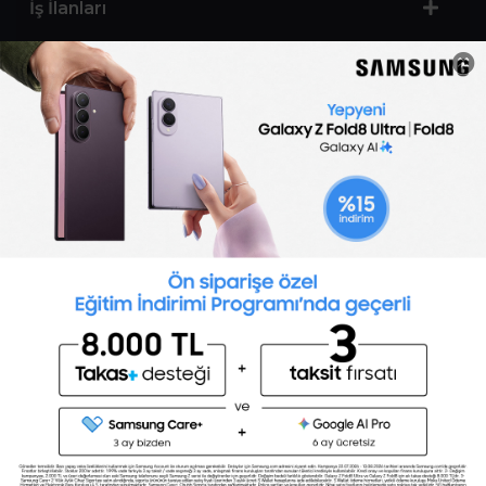
İş İlanları
Sertifika Programları
Yetenek Testleri
İşveren
Toptalent Marka ve İnsan Kaynakları Danışmanlığı Limited Şirketi Özel İstihdam Bürosu
Olarak 11 / 11 / 2024 - 10 / 11 / 2027 tarihleri arasında faaliyette bulunmak üzere, Türkiye İş
Kurumu tarafından 05.11.2024 tarih ve 16998526 sayılı karar uyarınca 1251 nolu belge ile faaliyet
göstermektedir.Toptalent İş İlanları için tıklayın. 4904 sayılı kanun uyarınca iş arayanlardan
ücret alınmayacak ve menfaat temin edilmeyecektir.
Türkiye İş Kurumu İstanbul İl Müdürlüğü: 0 212 249 29 87 | Türkiye iş Kurumu İstanbul Çalışma
ve İş Kurumu Bahçelievler Hizmet Merkezi