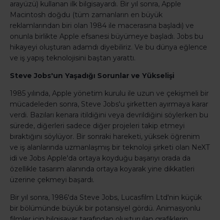
arayüzü) kullanan ilk bilgisayardı. Bir yıl sonra, Apple
Macintosh doğdu (tüm zamanların en büyük
reklamlarından biri olan 1984 ile macerasına başladı) ve
onunla birlikte Apple efsanesi büyümeye başladı. Jobs bu
hikayeyi oluşturan adamdı diyebiliriz. Ve bu dünya eğlence
ve iş yapış teknolojisini baştan yarattı.
Steve Jobs'un Yaşadığı Sorunlar ve Yükselişi
1985 yılında, Apple yönetim kurulu ile uzun ve çekişmeli bir
mücadeleden sonra, Steve Jobs'u şirketten ayırmaya karar
verdi. Bazıları kenara itildiğini veya devrildiğini söylerken bu
sürede, diğerleri sadece diğer projeleri takip etmeyi
bıraktığını söylüyor. Bir sonraki hareketi, yüksek öğrenim
ve iş alanlarında uzmanlaşmış bir teknoloji şirketi olan NeXT
idi ve Jobs Apple'da ortaya koyduğu başarıyı orada da
özellikle tasarım alanında ortaya koyarak yine dikkatleri
üzerine çekmeyi başardı.
Bir yıl sonra, 1986'da Steve Jobs, Lucasfilm Ltd'nin küçük
bir bölümünde büyük bir potansiyel gördü. Animasyonlu
filmler için bilgisayar tarafından oluşturulan grafiklerin