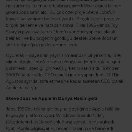
geliştirilmesi üzerine odaklanan, şimdi Pixar olarak bilinen
şirketi Jobs satın aldı. Bu çok özel proje Steve Jobs'un
başarılı kariyerinde bir fırsat yarattı. Birçok küçük proje ve
birçok deneme ve hatadan sonra, Pixar 1995 yılında Toy
Story'yi piyasaya sürdü (Jobs'u yönetici yapımcı olarak
belirledi) ve bu projenin gördüğü destek Steve Jobs'un
sihirli değneğini gözler önüne serdi.
Oyuncak Hikâyesinin yayınlanmasından bir yıl sonra, 1996
yılında Apple, Jobs'un sahip olduğu ve liderlik rolüne geri
dönmesini istediği için NeXT şirketini satın aldı. 1997'den
2000'e kadar vekil CEO olarak görev yapan Jobs, 2011'in
Ağustos ayında istifa etmesine kadar asaleten CEO olarak
Apple'da çalıştı.
Steve Jobs ve Apple'ın Dünya Hakimiyeti
Jobs, 1996’da tekrar işin başına geçtiğinde Apple hâlâ bir
bilgisayar platformuydu. Windows tabanlı PC'ler,
tüketicilerin büyük çoğunluğuna sahipti; daha yüksek
fiyatlı Apple bilgisayarlar, reklam, tasarım ve hareketli