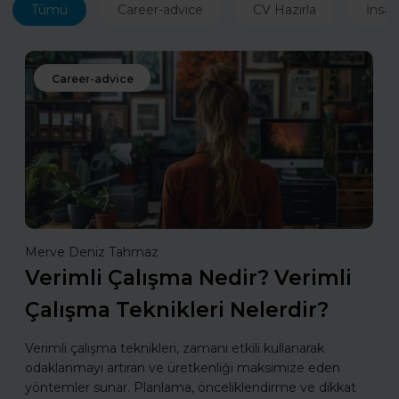
Tümü
Career-advice
CV Hazırla
İnsan
Career-advice
Merve Deniz Tahmaz
Verimli Çalışma Nedir? Verimli
Çalışma Teknikleri Nelerdir?
Verimli çalışma teknikleri, zamanı etkili kullanarak
odaklanmayı artıran ve üretkenliği maksimize eden
yöntemler sunar. Planlama, önceliklendirme ve dikkat