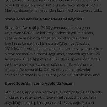
grupları buna ihtiyaç duymadılar, ancak Steve Jobs bunun
büyük bir etkisi olacağını biliyordu. Ve dediğini yaptı. 2011'in
Mart ayı itibariyle, 15 milyondan fazla iPad piyasaya sürüldü.
Steve Jobs Kanserle Mücadelesini Kaybetti
Steve Jobs'un sağlığı, 2006 yılının başından bu yana
zayıflayan vücüdu ile birlikte gündemdeydi ve aslında,
Jobs 2004 yılının ortalarında personeline durumunu
(pankreas kanseri) açıklamıştı. 2003'ten ve Ağustos
2011'deki ölümüne kadar kanseri denemek ve yenmek için
birçok prosedür ve tedavi uygulandı, ama çok agresifti. 24
Ağustos 2011'de Apple'ın CEO'su olarak görevinden ayrıldı
ve 11 Eylül'de (İkiz Kuleler'in saldırısının 10. yıldönümü)
birkaç hafta sonra öldü. Ölümü dünyada ve teknoloji
sevenler arasında büyük bir etkiyle ve üzüntüyle karşılandı.
Steve Jobs'dan sonra Apple'da Yaşam
Steve Jobs, Apple için bir çok şeydi, bazıları kötü, bazıları da
iyi olarak elbette. Evet, mükemmeliyetçiydi ve Jüpiter'in
büyüklüğüne sahip bir egosu vardı. Evet, çoğu zaman