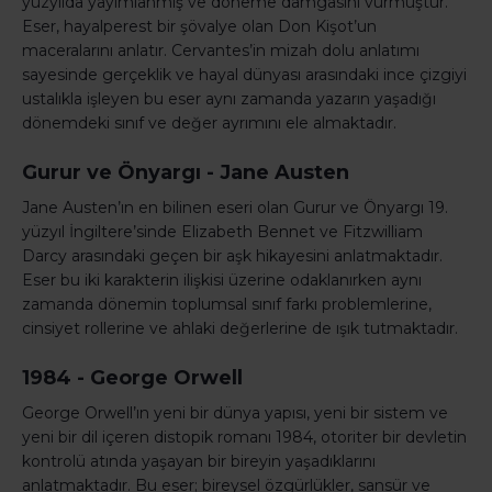
yüzyılda yayımlanmış ve döneme damgasını vurmuştur.
Eser, hayalperest bir şövalye olan Don Kişot’un
maceralarını anlatır. Cervantes’in mizah dolu anlatımı
sayesinde gerçeklik ve hayal dünyası arasındaki ince çizgiyi
ustalıkla işleyen bu eser aynı zamanda yazarın yaşadığı
dönemdeki sınıf ve değer ayrımını ele almaktadır.
Gurur ve Önyargı - Jane Austen
Jane Austen’ın en bilinen eseri olan Gurur ve Önyargı 19.
yüzyıl İngiltere’sinde Elizabeth Bennet ve Fitzwilliam
Darcy arasındaki geçen bir aşk hikayesini anlatmaktadır.
Eser bu iki karakterin ilişkisi üzerine odaklanırken aynı
zamanda dönemin toplumsal sınıf farkı problemlerine,
cinsiyet rollerine ve ahlaki değerlerine de ışık tutmaktadır.
1984 - George Orwell
George Orwell’ın yeni bir dünya yapısı, yeni bir sistem ve
yeni bir dil içeren distopik romanı 1984, otoriter bir devletin
kontrolü atında yaşayan bir bireyin yaşadıklarını
anlatmaktadır. Bu eser; bireysel özgürlükler, sansür ve