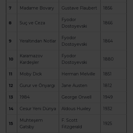
7
Madame Bovary
Gustave Flaubert
1856
Fyodor
8
Suç ve Ceza
1866
Dostoyevski
Fyodor
9
Yeraltından Notlar
1864
Dostoyevski
Karamazov
Fyodor
10
1880
Kardeşler
Dostoyevski
11
Moby Dick
Herman Melville
1851
12
Gurur ve Önyargı
Jane Austen
1812
13
1984
George Orwell
1949
14
Cesur Yeni Dünya
Aldous Huxley
1932
Muhteşem
F. Scott
15
1925
Gatsby
Fitzgerald