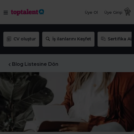
Üye Ol
Üye Girişi
CV oluştur
İş ilanlarını Keşfet
Sertifika AL
Blog Listesine Dön