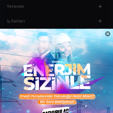
Yetenek
İş İlanları
Sertifika Programları
Yetenek Testleri
İşveren
Toptalent Marka ve İnsan Kaynakları Danışmanlığı Limited Şirketi Özel İstihdam Bürosu
Olarak 11 / 11 / 2024 - 10 / 11 / 2027 tarihleri arasında faaliyette bulunmak üzere, Türkiye İş
Kurumu tarafından 05.11.2024 tarih ve 16998526 sayılı karar uyarınca 1251 nolu belge ile faaliyet