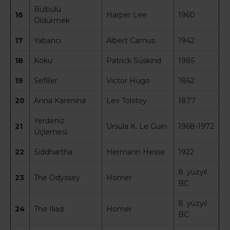
Bülbülü
16
Harper Lee
1960
Öldürmek
17
Yabancı
Albert Camus
1942
18
Koku
Patrick Süskind
1985
19
Sefiller
Victor Hugo
1862
20
Anna Karenina
Lev Tolstoy
1877
Yerdeniz
21
Ursula K. Le Guin
1968-1972
Üçlemesi
22
Siddhartha
Hermann Hesse
1922
8. yüzyıl
23
The Odyssey
Homer
BC
8. yüzyıl
24
The Iliad
Homer
BC