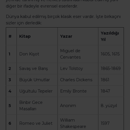
diğer bir ifadeyle evrensel eserlerdir.
Dünya kabul edilmiş birçok klasik eser vardır. İşte birkaçını
sizler için derledik:
Yazıldığı
#
Kitap
Yazar
Yıl
Miguel de
1
Don Kişot
1605, 1615
Cervantes
2
Savaş ve Barış
Lev Tolstoy
1865-1869
3
Büyük Umutlar
Charles Dickens
1861
4
Uğultulu Tepeler
Emily Bronte
1847
Binbir Gece
5
Anonim
8. yüzyıl
Masalları
William
6
Romeo ve Juliet
1597
Shakespeare