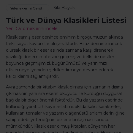
Sıla Büyük
Yeteneklerini Geliştir
Türk ve Dünya Klasikleri Listesi
Yeni CV örneklerini incele
Klasikleşmiş eser denince eminim birçoğumuzun aklında
farklı soyut kavramlar oluşmaktadır. Biraz derinine inecek
olursak klasik bir eser aslında zamana karşı direnerek
yazıldığı dönemin ötesine geçmiş ve belki de nesiller
boyunca geçmişimizi, bugünümüzü ve yarınımızı
etkilemeye, yeniden şekillendirmeye devam ederek
kalıcılıklarını sağlamışlardır.
Aynı zamanda bir kitabın klasik olması için zamanın dışına
çıkmasının yanı sıra eserin okuyucu ile kurduğu duygusal
bağ da bir diğer önemli faktördür. Bu da yazarın eserinde
kullandığı yaratıcı hikaye anlatımı, akılda kalıcı karakterler,
kullanılan temalar ve yazarın olağanüstü anlam derinliğine
sahip edebi yeteneğinin bizlerle buluşması sonucu
mümkündür. Klasik eser olmuş kitaplar, dünyanın her
yerinde tanınmış ve herkes tarafından kabul edilmiş yani