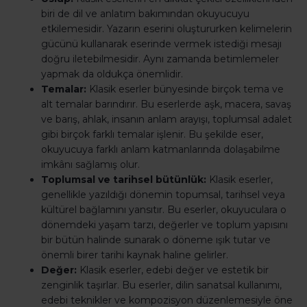
biri de dil ve anlatım bakımından okuyucuyu
etkilemesidir. Yazarın eserini oluştururken kelimelerin
gücünü kullanarak eserinde vermek istediği mesajı
doğru iletebilmesidir. Aynı zamanda betimlemeler
yapmak da oldukça önemlidir.
Temalar:
Klasik eserler bünyesinde birçok tema ve
alt temalar barındırır. Bu eserlerde aşk, macera, savaş
ve barış, ahlak, insanın anlam arayışı, toplumsal adalet
gibi birçok farklı temalar işlenir. Bu şekilde eser,
okuyucuya farklı anlam katmanlarında dolaşabilme
imkânı sağlamış olur.
Toplumsal ve tarihsel bütünlük:
Klasik eserler,
genellikle yazıldığı dönemin topumsal, tarihsel veya
kültürel bağlamını yansıtır. Bu eserler, okuyuculara o
dönemdeki yaşam tarzı, değerler ve toplum yapısını
bir bütün halinde sunarak o döneme ışık tutar ve
önemli birer tarihi kaynak haline gelirler.
Değer:
Klasik eserler, edebi değer ve estetik bir
zenginlik taşırlar. Bu eserler, dilin sanatsal kullanımı,
edebi teknikler ve kompozisyon düzenlemesiyle öne