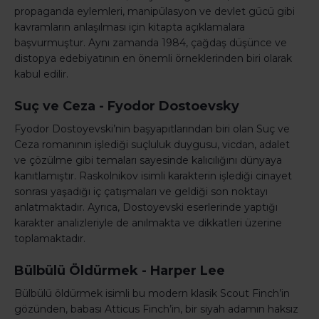
propaganda eylemleri, manipülasyon ve devlet gücü gibi
kavramların anlaşılması için kitapta açıklamalara
başvurmuştur. Aynı zamanda 1984, çağdaş düşünce ve
distopya edebiyatının en önemli örneklerinden biri olarak
kabul edilir.
Suç ve Ceza - Fyodor Dostoevsky
Fyodor Dostoyevski’nin başyapıtlarından biri olan Suç ve
Ceza romanının işlediği suçluluk duygusu, vicdan, adalet
ve çözülme gibi temaları sayesinde kalıcılığını dünyaya
kanıtlamıştır. Raskolnikov isimli karakterin işlediği cinayet
sonrası yaşadığı iç çatışmaları ve geldiği son noktayı
anlatmaktadır. Ayrıca, Dostoyevski eserlerinde yaptığı
karakter analizleriyle de anılmakta ve dikkatleri üzerine
toplamaktadır.
Bülbülü Öldürmek - Harper Lee
Bülbülü öldürmek isimli bu modern klasik Scout Finch’in
gözünden, babası Atticus Finch’in, bir siyah adamın haksız