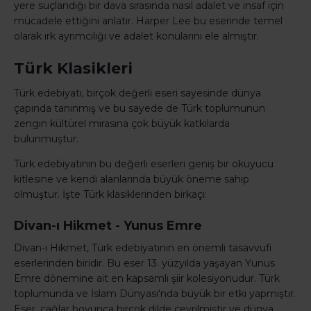
yere suçlandığı bir dava sırasında nasıl adalet ve insaf için
mücadele ettiğini anlatır. Harper Lee bu eserinde temel
olarak ırk ayrımcılığı ve adalet konularını ele almıştır.
Türk Klasikleri
Türk edebiyatı, birçok değerli eseri sayesinde dünya
çapında tanınmış ve bu sayede de Türk toplumunun
zengin kültürel mirasına çok büyük katkılarda
bulunmuştur.
Türk edebiyatının bu değerli eserleri geniş bir okuyucu
kitlesine ve kendi alanlarında büyük öneme sahip
olmuştur. İşte Türk klasiklerinden birkaçı:
Divan-ı Hikmet - Yunus Emre
Divan-ı Hikmet, Türk edebiyatının en önemli tasavvufi
eserlerinden biridir. Bu eser 13. yüzyılda yaşayan Yunus
Emre dönemine ait en kapsamlı şiir kolesiyonudur. Türk
toplumunda ve İslam Dünyası'nda büyük bir etki yapmıştır.
Eser, çağlar boyunca birçok dilde çevrilmiştir ve dünya