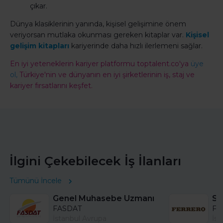
çıkar.
Dünya klasiklerinin yanında, kişisel gelişimine önem
veriyorsan mutlaka okunması gereken kitaplar var.
Kişisel
gelişim kitapları
kariyerinde daha hızlı ilerlemeni sağlar.
En iyi yeteneklerin kariyer platformu toptalent.co'ya
üye
ol,
Türkiye'nin ve dünyanın en iyi şirketlerinin iş, staj ve
kariyer fırsatlarını keşfet.
İlgini Çekebilecek İş İlanları
Tümünü İncele
Genel Muhasebe Uzmanı
FASDAT
Fer
İstanbul Avrupa
İst