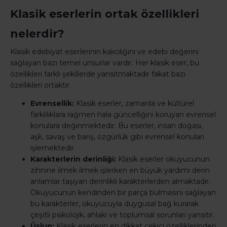
Klasik eserlerin ortak özellikleri
nelerdir?
Klasik edebiyat eserlerinin kalıcılığını ve edebi değerini
sağlayan bazı temel unsurlar vardır. Her klasik eser, bu
özellikleri farklı şekillerde yansıtmaktadır fakat bazı
özellikleri ortaktır.
Evrensellik:
Klasik eserler, zamanla ve kültürel
farklılıklara rağmen hala güncelliğini koruyan evrensel
konulara değinmektedir. Bu eserler, insan doğası,
aşk, savaş ve barış, özgürlük gibi evrensel konuları
işlemektedir.
Karakterlerin derinliği:
Klasik eserler okuyucunun
zihnine ilmek ilmek işlerken en büyük yardımı derin
anlamlar taşıyan derinlikli karakterlerden almaktadır.
Okuyucunun kendinden bir parça bulmasını sağlayan
bu karakterler, okuyucuyla duygusal bağ kurarak
çeşitli psikolojik, ahlaki ve toplumsal sorunları yansıtır.
Üslup:
Klasik eserlerin en dikkat çekici özelliklerinden