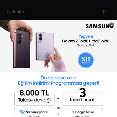
İş İlanları
Sertifika Programları
Yetenek Testleri
İşveren
Toptalent Marka ve İnsan Kaynakları Danışmanlığı Limited Şirketi Özel İstihdam Bürosu
Olarak 11 / 11 / 2024 - 10 / 11 / 2027 tarihleri arasında faaliyette bulunmak üzere, Türkiye İş
Kurumu tarafından 05.11.2024 tarih ve 16998526 sayılı karar uyarınca 1251 nolu belge ile faaliyet
göstermektedir.Toptalent İş İlanları için tıklayın. 4904 sayılı kanun uyarınca iş arayanlardan
ücret alınmayacak ve menfaat temin edilmeyecektir.