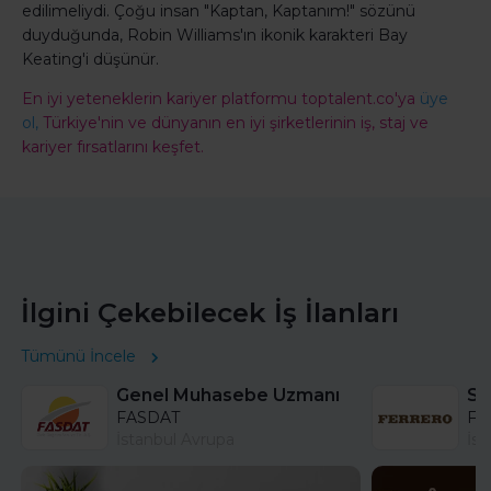
edilimeliydi. Çoğu insan "Kaptan, Kaptanım!" sözünü
duyduğunda, Robin Williams'ın ikonik karakteri Bay
Keating'i düşünür.
En iyi yeteneklerin kariyer platformu toptalent.co'ya
üye
ol,
Türkiye'nin ve dünyanın en iyi şirketlerinin iş, staj ve
kariyer fırsatlarını keşfet.
İlgini Çekebilecek İş İlanları
Tümünü İncele
Genel Muhasebe Uzmanı
FASDAT
Fer
İstanbul Avrupa
İst