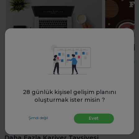
Başvur
Son 44 Gün
Son 42 Gün
28 günlük kişisel gelişim planını
oluşturmak ister misin ?
Şimdi değil
Evet
Daha Fazla Kariyer Tavsiyesi