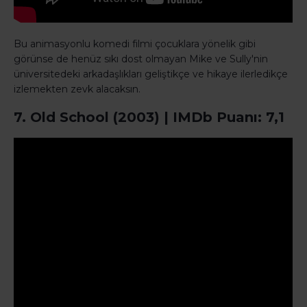
Bu animasyonlu komedi filmi çocuklara yönelik gibi
görünse de henüz sıkı dost olmayan Mike ve Sully'nin
üniversitedeki arkadaşlıkları geliştikçe ve hikaye ilerledikçe
izlemekten zevk alacaksın.
7. Old School (2003) | IMDb Puanı: 7,1