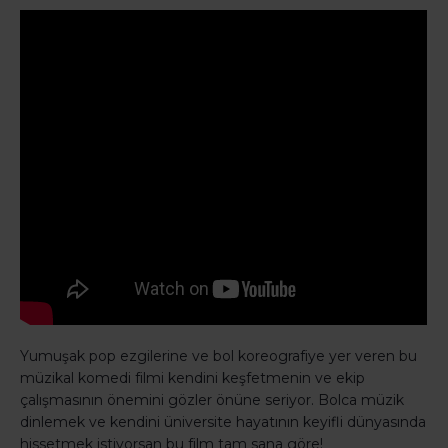
Yumuşak pop ezgilerine ve bol koreografiye yer veren bu
müzikal komedi filmi kendini keşfetmenin ve ekip
çalışmasının önemini gözler önüne seriyor. Bolca müzik
dinlemek ve kendini üniversite hayatının keyifli dünyasında
hissetmek istiyorsan bu film tam sana göre!