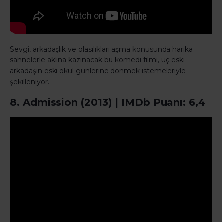
Sevgi, arkadaşlık ve olasılıkları aşma konusunda harika
sahnelerle aklına kazınacak bu komedi filmi, üç eski
arkadaşın eski okul günlerine dönmek istemeleriyle
şekilleniyor.
8. Admission (2013) | IMDb Puanı: 6,4