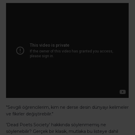
"Sevgili öğrencilerim, kim ne derse desin dünyayı kelimeler
ve fikirler değiştirebilir."
'Dead Poets Society' hakkında söylenmemiş ne
söylenebilir? Gerçek bir klasik, mutlaka bu listeye dahil