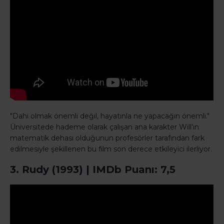
"Dahi olmak önemli değil, hayatınla ne yapacağın önemli."
Üniversitede hademe olarak çalışan ana karakter Will'in
matematik dehası olduğunun profesörler tarafından fark
edilmesiyle şekillenen bu film son derece etkileyici ilerliyor.
3. Rudy (1993) | IMDb Puanı: 7,5