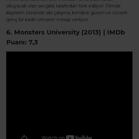
okuyacak olan sevgilisi tarafından terk ediliyor. Filmde
klişelerin ötesinde sıkı çalışma, kendine güven ve özverili
genç bir kadın olmanın mesajı veriliyor.
6. Monsters University (2013) | IMDb
Puanı: 7,3