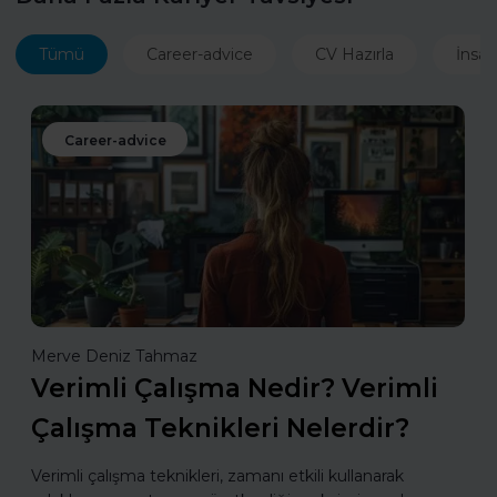
Tümü
Career-advice
CV Hazırla
İnsan
Career-advice
Merve Deniz Tahmaz
Verimli Çalışma Nedir? Verimli
Çalışma Teknikleri Nelerdir?
Verimli çalışma teknikleri, zamanı etkili kullanarak