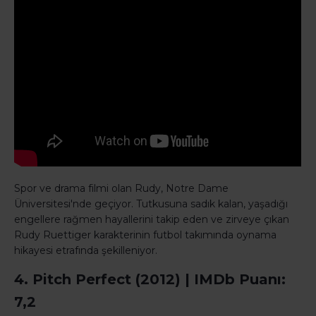
Spor ve drama filmi olan Rudy, Notre Dame
Üniversitesi'nde geçiyor. Tutkusuna sadık kalan, yaşadığı
engellere rağmen hayallerini takip eden ve zirveye çıkan
Rudy Ruettiger karakterinin futbol takımında oynama
hikayesi etrafında şekilleniyor.
4. Pitch Perfect (2012) | IMDb Puanı:
7,2