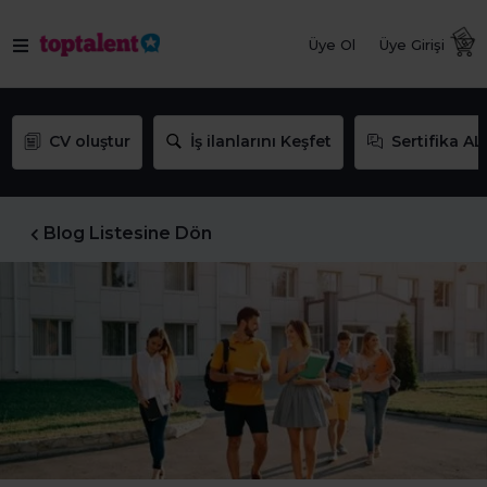
Üye Ol
Üye Girişi
CV oluştur
İş ilanlarını Keşfet
Sertifika AL
Blog Listesine Dön