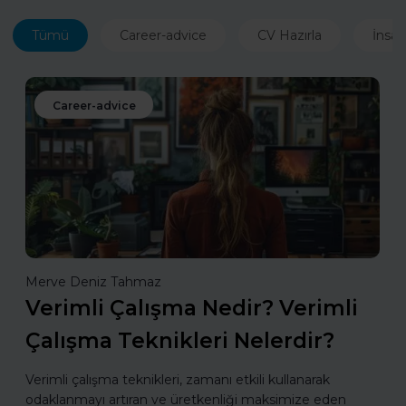
Tümü
Career-advice
CV Hazırla
İnsan
Career-advice
Merve Deniz Tahmaz
Verimli Çalışma Nedir? Verimli
Çalışma Teknikleri Nelerdir?
Verimli çalışma teknikleri, zamanı etkili kullanarak
odaklanmayı artıran ve üretkenliği maksimize eden