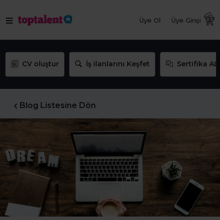
Üye Ol
Üye Girişi
CV oluştur
İş ilanlarını Keşfet
Sertifika AL
Blog Listesine Dön