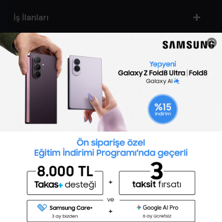
İş İlanları
Sertifika Programları
Yetenek Testleri
İşveren
Toptalent Marka ve İnsan Kaynakları Danışmanlığı Limited Şirketi Özel İstihdam Bürosu
Olarak 11 / 11 / 2024 - 10 / 11 / 2027 tarihleri arasında faaliyette bulunmak üzere, Türkiye İş
Kurumu tarafından 05.11.2024 tarih ve 16998526 sayılı karar uyarınca 1251 nolu belge ile faaliyet
göstermektedir.Toptalent İş İlanları için tıklayın. 4904 sayılı kanun uyarınca iş arayanlardan
ücret alınmayacak ve menfaat temin edilmeyecektir.
Türkiye İş Kurumu İstanbul İl Müdürlüğü: 0 212 249 29 87 | Türkiye iş Kurumu İstanbul Çalışma