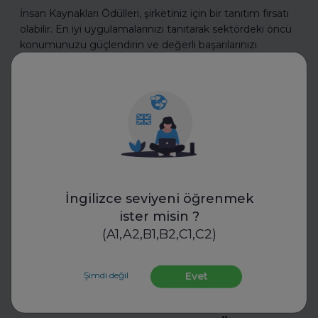
İnsan Kaynakları Ödülleri, şirketiniz için bir tanıtım fırsatı
olabilir. En iyi uygulamalarınızı tanıtarak sektördeki öncü
konumunuzu güçlendirin ve değerli başarılarınızı
ödüllerle taçlandırın.
Daha fazla oku
İş Hayatında Başarı
İngilizce seviyeni öğrenmek
ister misin ?
(A1,A2,B1,B2,C1,C2)
Şimdi değil
Evet
FurtherUp
Uzman Koçlarla Geleceğe