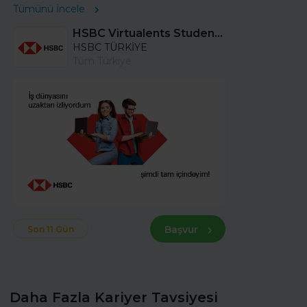
Tümünü İncele
HSBC Virtualents Student Program bu sene de devam ediyor!
HSBC TÜRKİYE
Tüm Türkiye
Başvur
Son 11 Gün
Daha Fazla Kariyer Tavsiyesi