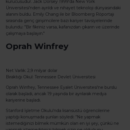
kurucusudur. Jack Dorsey 1999'da New York
Üniversitesi'nden ayrıldı ve nihayet teknoloji dünyasındaki
alanını buldu. Emily Chang ile bir Bloomberg Röportajı
sırasında genç girişimcilere bazı kariyer tavsiyelerinde
bulundu: "Bir fikriniz varsa, kafanızdan çıkarın ve üzerinde
çalışmaya başlayın."
Oprah Winfrey
Net Varlık: 2,9 milyar dolar
Bıraktığı Okul: Tennessee Devlet Üniversitesi
Oprah Winfrey, Tennessee Eyalet Üniversitesi'ne burslu
olarak başladı, ancak 19 yaşında bir ayrılarak medya
kariyerine başladı.
Stanford İşletme Okulu'nda lisansüstü öğrencilerine
yaptığı konuşmada şunları söyledi: “Ne yapmak
istemediğinizi bilmek mümkün olan en iyi şey, çünkü ne
yapmak istemediğinizi bilmek sizin ne olduğunu