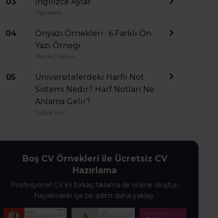
03
İngilizce Aylar
Toptalent
04
Önyazı Örnekleri : 6 Farklı Ön
Yazı Örneği
Merve Coşkun
05
Üniversitelerdeki Harfli Not
Sistemi Nedir? Harf Notları Ne
Anlama Gelir?
Tuğçe Salır
Boş CV Örnekleri ile Ücretsiz CV
Hazırlama
Profesyonel CV’ini birkaç tıklama ile online oluştur,
hayalindeki işe bir adım daha yaklaş.