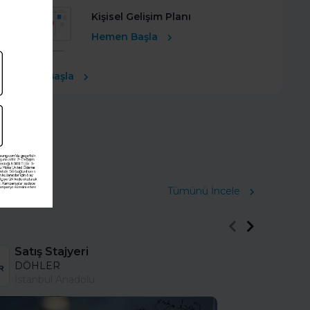
Kişisel Gelişim Planı
Hemen Başla
Ücretsiz Başla
Tümünü İncele
Satış Stajyeri
DÖHLER
İstanbul Anadolu