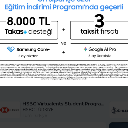
ak fırsatı akıllıca kullanırsan. Programını ayarla,
ce çalışmanı bitirebilir ve hak ettiğin rahatlamayı
28 günlük kişisel gelişim planını
oluşturmak ister misin ?
üye ol,
Türkiye'nin ve dünyanın en iyi şirketlerinin iş,
Şimdi değil
Evet
HSBC Virtualents Student Program bu sene de devam ediyor!
HSBC TÜRKİYE
Tüm Türkiye