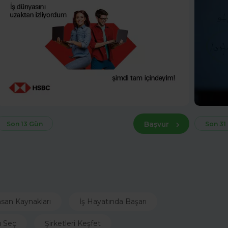
Başvur
Son 13 Gün
Son 31
nsan Kaynakları
İş Hayatında Başarı
ı Seç
Şirketleri Keşfet