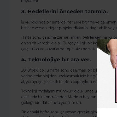
boyunca).
3. Hedeflerini önceden tanımla.
İş yığıldığında bir seferde her şeyi bitirmeye çalışman 
belirlemezsen, diğer projeler dikkatini dağıtabilir veya 
Hafta sonu çalışma zamanlamanı belirlerken hangi proj
onları bir kerede ele al. Bütçeyle ilgili bir konuda çalış
çarşamba ve pazarlama toplantısı pazartesi ise, daha kr
4. Teknolojiye bir ara ver.
2018'deki çoğu hafta sonu çalışması bir bilgisayarı i
yerine, teknolojiden uzaklaşmak için bir gün seç. Ailenl
al, yürüyüşe çık; akıllı telefon kapalıyken ne yapmak 
Teknoloji molalarını mümkün olduğunca uzat. Ortalama bi
dakikada bir kontrol eder. Modern hayatın parlayan 
geldiğinde daha fazla yenilenirsin.
Bir dahaki hafta sonu çalışman gerektiğinde, gelm