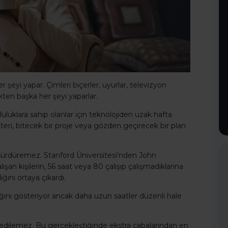
 şeyi yapar. Çimleri biçerler, uyurlar, televizyon
ekten başka her şeyi yaparlar.
uluklara sahip olanlar için teknolojiden uzak hafta
eri, bitecek bir proje veya gözden geçirecek bir plan
ı sürdüremez. Stanford Üniversitesi'nden John
şan kişilerin, 56 saat veya 80 çalışıp çalışmadıklarına
ğini ortaya çıkardı.
ığını gösteriyor ancak daha uzun saatler düzenli hale
 edilemez. Bu gerçekleştiğinde ekstra çabalarından en