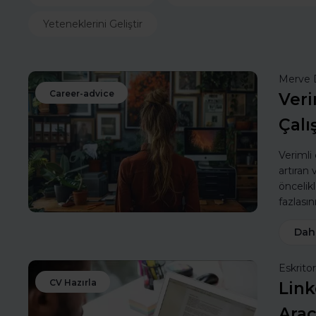
Yeteneklerini Geliştir
Merve 
Career-advice
Veri
Çalı
Verimli
artıran
öncelik
fazlasın
Dah
Eskritor
CV Hazırla
Link
Araç