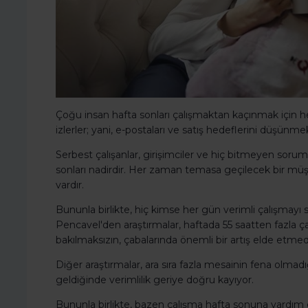
Çoğu insan hafta sonları çalışmaktan kaçınmak için her
izlerler; yani, e-postaları ve satış hedeflerini düşünm
Serbest çalışanlar, girişimciler ve hiç bitmeyen soruml
sonları nadirdir. Her zaman temasa geçilecek bir müşt
vardır.
Bununla birlikte, hiç kimse her gün verimli çalışmay
Pencavel'den araştırmalar, haftada 55 saatten fazla çalı
bakılmaksızın, çabalarında önemli bir artış elde etmedi
Diğer araştırmalar, ara sıra fazla mesainin fena olmad
geldiğinde verimlilik geriye doğru kayıyor.
Bununla birlikte, bazen çalışma hafta sonuna yardım