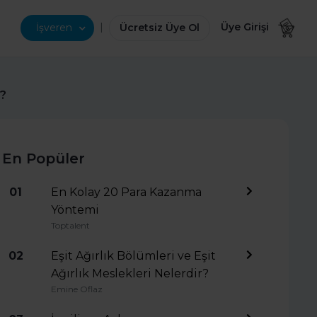
|
Üye Girişi
İşveren
Ücretsiz Üye Ol
r?
En Popüler
01
En Kolay 20 Para Kazanma
Yöntemi
Toptalent
02
Eşit Ağırlık Bölümleri ve Eşit
Ağırlık Meslekleri Nelerdir?
Emine Oflaz