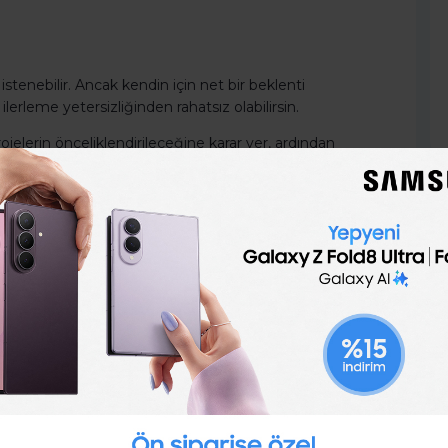
istenebilir. Ancak kendin için net bir beklenti
ilerleme yetersizliğinden rahatsız olabilirsin.
elerin önceliklendirileceğine karar ver, ardından
mak için istekli olabilirsin ancak bütçe toplantısı
onolojik aciliyeti olan görevle başla.
çerir. Ekranın önünde haftanın yedi günü harcamak
e vakit geçir, kalem ve kağıt kullanarak fikirlerini not
istersen onu yap.
r akıllı telefon kullanıcısı, cihazını yaklaşık her 6,5
dikdörtgenlerinden uzaklaştıkça işine dönme zamanı
eden önce zamanın senden kaçmasına izin verme.