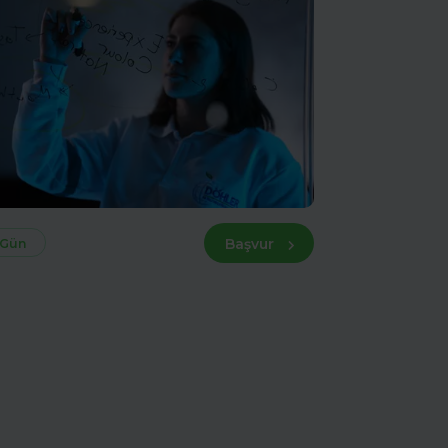
Başvur
 Gün