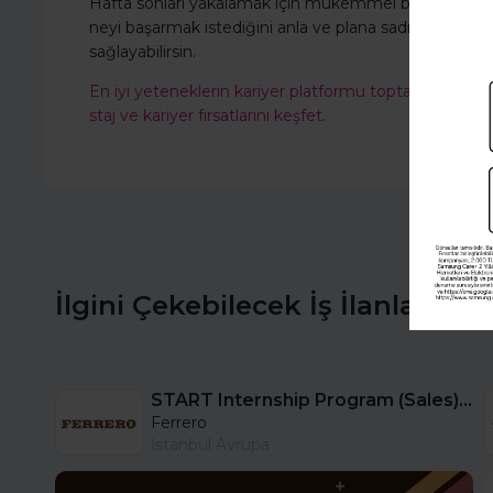
Hafta sonları yakalamak için mükemmel bir zamandır anc
neyi başarmak istediğini anla ve plana sadık kal. Böyle
sağlayabilirsin.
En iyi yeteneklerin kariyer platformu toptalent.co'ya
staj ve kariyer fırsatlarını keşfet.
İlgini Çekebilecek İş İlanları
START Internship Program (Sales) - Istanbul
Ferrero
İstanbul Avrupa