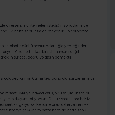
:
r sözle girersen, muhtemelen istediğin sonuçları elde
ine - ki hafta sonu asla gelmeyebilir - bir program
bahları olabilir çünkü araştırmalar öğle yemeğinden
iyor. Yine de herkes bir sabah insanı değil.
etirdiğin sürece, doğru yoldasın demektir.
cesi çok geç kalma. Cumartesi günü olunca zamanında
okuz saat uykuya ihtiyacı var. Çoğu sağlıklı insan bu
iyacı olduğunu biliyorsun: Dokuz saat sonra halsiz
edi saat az geliyorsa, kendine biraz daha zaman ver.
gram tutmaya çalış (hem hafta hem de hafta sonu