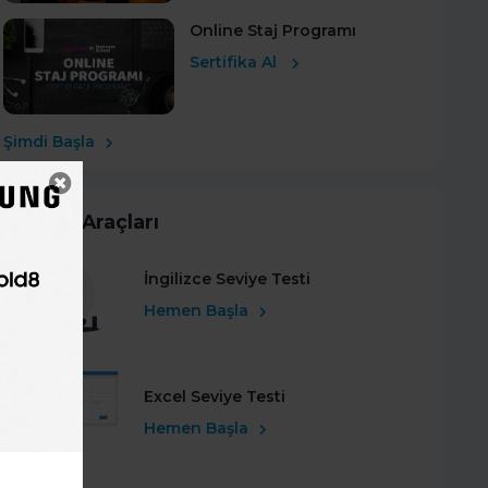
Online Staj Programı
Sertifika Al
Şimdi Başla
Kariyer Araçları
İngilizce Seviye Testi
Hemen Başla
Excel Seviye Testi
Hemen Başla