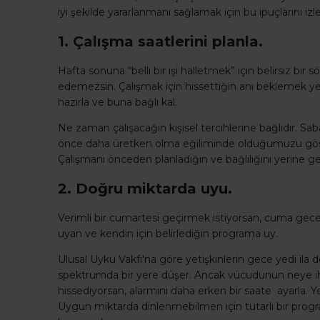
iyi şekilde yararlanmanı sağlamak için bu ipuçlarını izle
1. Çalışma saatlerini planla.
Hafta sonuna “belli bir işi halletmek” için belirsiz bi
edemezsin. Çalışmak için hissettiğin anı beklemek yer
hazırla ve buna bağlı kal.
Ne zaman çalışacağın kişisel tercihlerine bağlıdır. Sa
önce daha üretken olma eğiliminde olduğumuzu göster
Çalışmanı önceden planladığın ve bağlılığını yerine g
2. Doğru miktarda uyu.
Verimli bir cumartesi geçirmek istiyorsan, cuma ge
uyan ve kendin için belirlediğin programa uy.
Ulusal Uyku Vakfı'na göre yetişkinlerin gece yedi ila d
spektrumda bir yere düşer. Ancak vücudunun neye iht
hissediyorsan, alarmını daha erken bir saate ayarla. Y
Uygun miktarda dinlenmebilmen için tutarlı bir pro