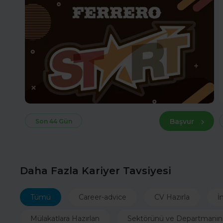
Başvur
Son 44 Gün
Daha Fazla Kariyer Tavsiyesi
Tümü
Career-advice
CV Hazırla
İ
Mülakatlara Hazırlan
Sektörünü ve Departmanın