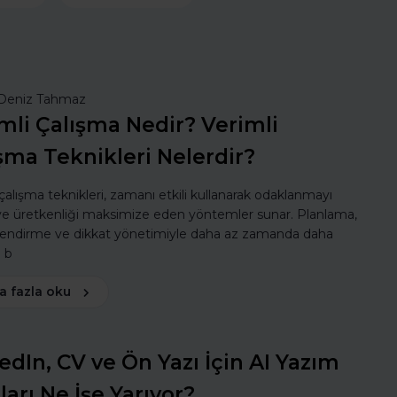
Deniz Tahmaz
mli Çalışma Nedir? Verimli
şma Teknikleri Nelerdir?
 çalışma teknikleri, zamanı etkili kullanarak odaklanmayı
 ve üretkenliği maksimize eden yöntemler sunar. Planlama,
lendirme ve dikkat yönetimiyle daha az zamanda daha
ı b
a fazla oku
edIn, CV ve Ön Yazı İçin AI Yazım
ları Ne İşe Yarıyor?