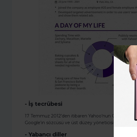
- İş tecrübesi
17 Temmuz 2012’den itibaren Yahoo’nun CEO’su olan Ma
Google’ın sözcüsü ve üst düzey yöneticisi olarak gör
- Yabancı diller