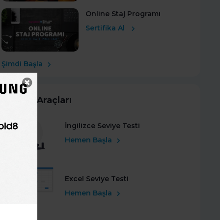
Online Staj Programı
Sertifika Al
Şimdi Başla
Kariyer Araçları
İngilizce Seviye Testi
Hemen Başla
Excel Seviye Testi
Hemen Başla