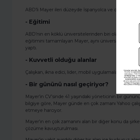
ABD’li Mayer ileri düzeyde İspanyolca ve orta seviyed
- Eğitimi
ABD’nin en köklü üniversitelerinden biri olarak göster
eğitimini tamamlayan Mayer, aynı üniversitede ‘Com
yaptı.
- Kuvvetli olduğu alanlar
Çalışkan, ikna edici, lider, mobil uygulamalar & aplika
- Bir gününü nasıl geçiriyor?
Mayer’in CV’sinde 41 yaşındaki yöneticinin bir gününü n
bilgiye göre, Mayer günde en çok zamanı Yahoo çalışa
etmeye harcıyor.
Mayer’ın en çok zamanını alan bir diğer konu da şirket ile
çözüme kavuşturulması.
Mayer’in vakit ayırdığı diğer bir alan ise kuşkusuz ai