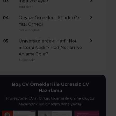
03
İngilizce Aylar
Toptalent
04
Önyazı Örnekleri : 6 Farklı Ön
Yazı Örneği
Merve Coşkun
05
Üniversitelerdeki Harfli Not
Sistemi Nedir? Harf Notları Ne
Anlama Gelir?
Tuğçe Salır
Boş CV Örnekleri ile Ücretsiz CV
Hazırlama
Profesyonel CV’ini birkaç tıklama ile online oluştur,
hayalindeki işe bir adım daha yaklaş.