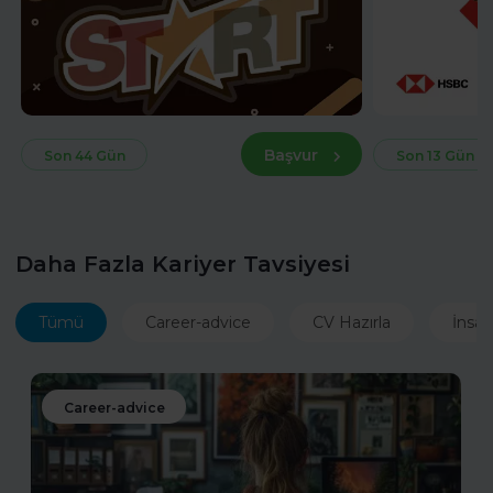
Başvur
Son 44 Gün
Son 13 Gün
Daha Fazla Kariyer Tavsiyesi
Tümü
Career-advice
CV Hazırla
İnsan
Career-advice