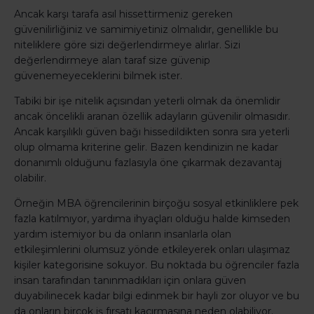
Ancak karşı tarafa asıl hissettirmeniz gereken
güvenilirliğiniz ve samimiyetiniz olmalıdır, genellikle bu
niteliklere göre sizi değerlendirmeye alırlar. Sizi
değerlendirmeye alan taraf size güvenip
güvenemeyeceklerini bilmek ister.
Tabiki bir işe nitelik açısından yeterli olmak da önemlidir
ancak öncelikli aranan özellik adayların güvenilir olmasıdır.
Ancak karşılıklı güven bağı hissedildikten sonra sıra yeterli
olup olmama kriterine gelir. Bazen kendinizin ne kadar
donanımlı olduğunu fazlasıyla öne çıkarmak dezavantaj
olabilir.
Örneğin MBA öğrencilerinin birçoğu sosyal etkinliklere pek
fazla katılmıyor, yardıma ihyaçları olduğu halde kimseden
yardım istemiyor bu da onların insanlarla olan
etkileşimlerini olumsuz yönde etkileyerek onları ulaşımaz
kişiler kategorisine sokuyor. Bu noktada bu öğrenciler fazla
insan tarafından tanınmadıkları için onlara güven
duyabilinecek kadar bilgi edinmek bir hayli zor oluyor ve bu
da onların birçok iş fırsatı kaçırmasına neden olabiliyor.