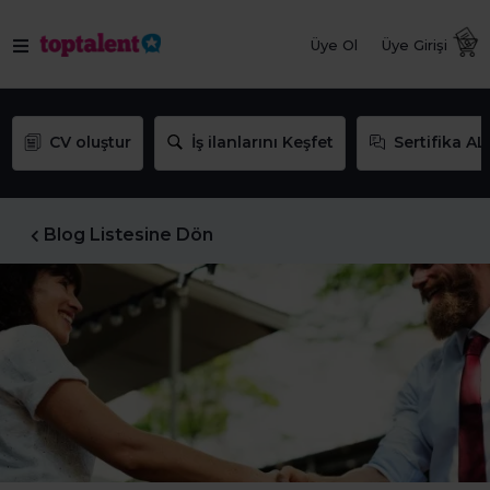
Üye Ol
Üye Girişi
CV oluştur
İş ilanlarını Keşfet
Sertifika AL
Blog Listesine Dön