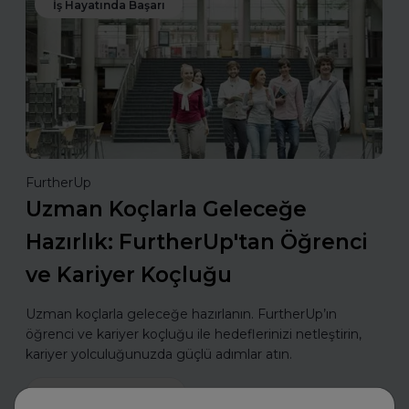
İş Hayatında Başarı
FurtherUp
Uzman Koçlarla Geleceğe
Hazırlık: FurtherUp'tan Öğrenci
ve Kariyer Koçluğu
Uzman koçlarla geleceğe hazırlanın. FurtherUp’ın
öğrenci ve kariyer koçluğu ile hedeflerinizi netleştirin,
kariyer yolculuğunuzda güçlü adımlar atın.
Daha fazla oku