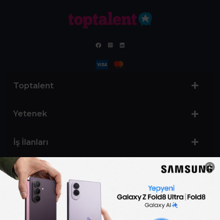
Toptalent
Yetenek
İş İlanları
Sertifika Programları
Yetenek Testleri