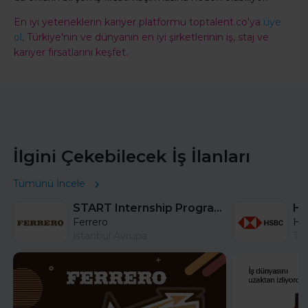
En iyi yeteneklerin kariyer platformu toptalent.co'ya
üye
ol,
Türkiye'nin ve dünyanın en iyi şirketlerinin iş, staj ve
kariyer fırsatlarını keşfet.
İlgini Çekebilecek İş İlanları
Tümünü İncele
START Internship Program (Sales) - Istanbul
Ferrero
HS
İstanbul Avrupa
Tü