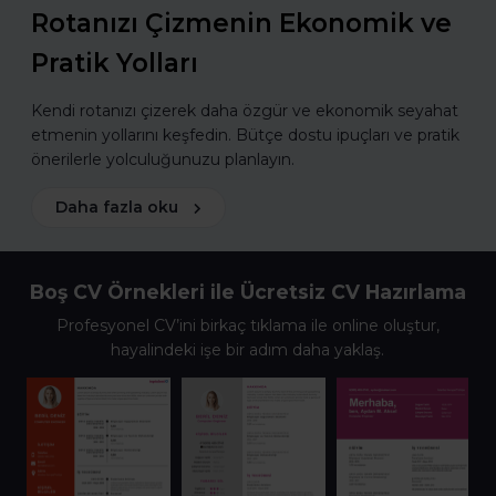
Rotanızı Çizmenin Ekonomik ve
Pratik Yolları
Kendi rotanızı çizerek daha özgür ve ekonomik seyahat
etmenin yollarını keşfedin. Bütçe dostu ipuçları ve pratik
önerilerle yolculuğunuzu planlayın.
Daha fazla oku
Boş CV Örnekleri ile Ücretsiz CV Hazırlama
Profesyonel CV’ini birkaç tıklama ile online oluştur,
hayalindeki işe bir adım daha yaklaş.