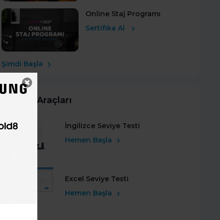
Online Staj Programı
Sertifika Al
Şimdi Başla
Kariyer Araçları
İngilizce Seviye Testi
Hemen Başla
Excel Seviye Testi
Hemen Başla