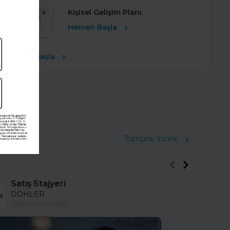
Kişisel Gelişim Planı
Hemen Başla
Ücretsiz Başla
Tümünü İncele
Satış Stajyeri
DÖHLER
İstanbul Anadolu