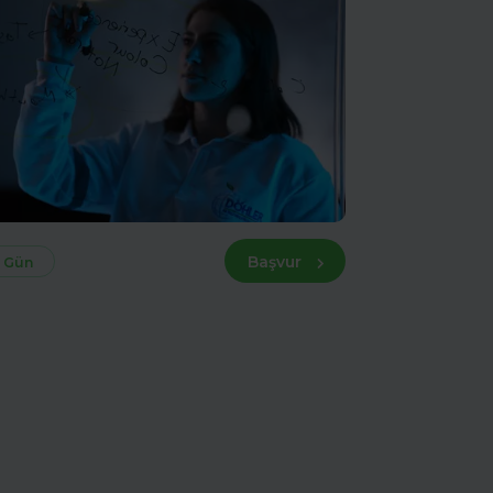
Başvur
 Gün