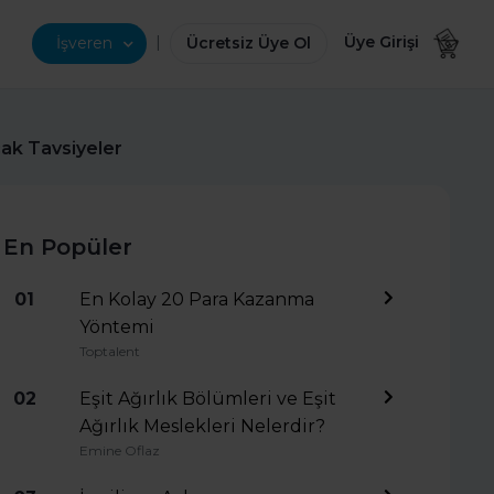
|
Üye Girişi
İşveren
Ücretsiz Üye Ol
cak Tavsiyeler
En Popüler
01
En Kolay 20 Para Kazanma
Yöntemi
Toptalent
02
Eşit Ağırlık Bölümleri ve Eşit
Ağırlık Meslekleri Nelerdir?
Emine Oflaz