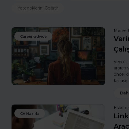
Yeteneklerini Geliştir
Merve 
Career-advice
Veri
Çalı
Verimli
artıran
öncelik
fazlasın
Dah
Eskritor
CV Hazırla
Link
Araç