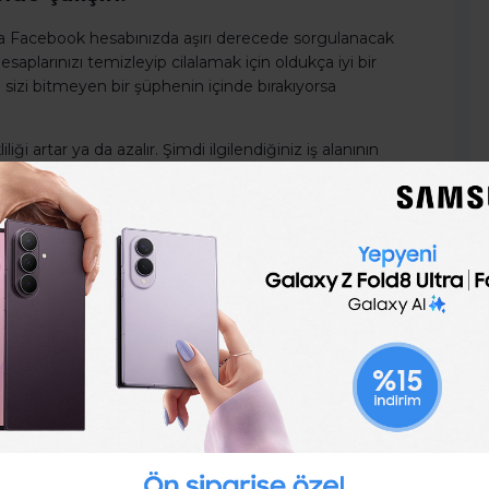
da Facebook hesabınızda aşırı derecede sorgulanacak
saplarınızı temizleyip cilalamak için oldukça iyi bir
sizi bitmeyen bir şüphenin içinde bırakıyorsa
iği artar ya da azalır. Şimdi ilgilendiğiniz iş alanının
na göre hareket edin. Çoğu insan ofis dışında bile
a size yardımcı olacak yerlerde aktif olabilir ve iş
için referans talebi, evet!) somut referanslarınızın
n bahsi geçen referansların iletişim bilgilerini
 yok.
ediğinden emin olmak yeterli değil. Birini referans
syonel bir harekettir ve referans sahibinin de adının
telefon numaranızı ve email adresinizi verdiğinizden