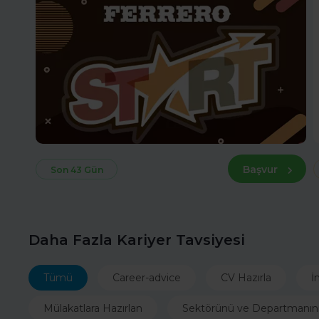
Başvur
Son 43 Gün
Daha Fazla Kariyer Tavsiyesi
Tümü
Career-advice
CV Hazırla
İ
Mülakatlara Hazırlan
Sektörünü ve Departmanın