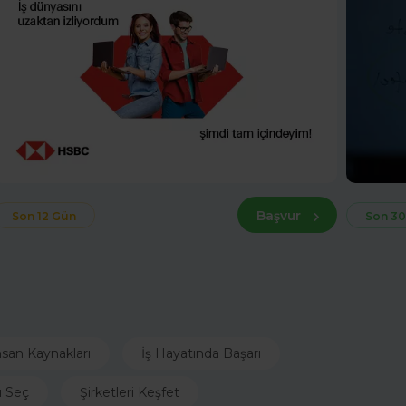
Başvur
Son 12 Gün
Son 30
nsan Kaynakları
İş Hayatında Başarı
ı Seç
Şirketleri Keşfet