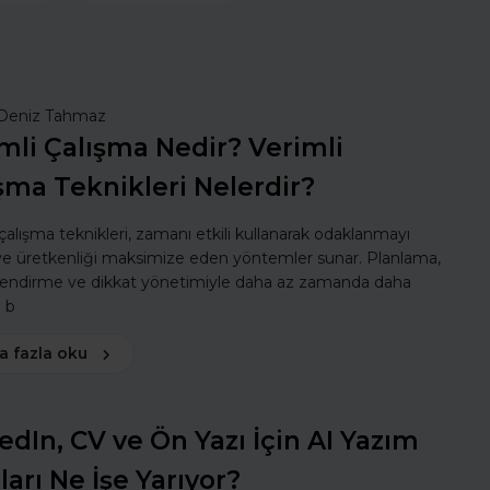
Deniz Tahmaz
mli Çalışma Nedir? Verimli
şma Teknikleri Nelerdir?
 çalışma teknikleri, zamanı etkili kullanarak odaklanmayı
 ve üretkenliği maksimize eden yöntemler sunar. Planlama,
lendirme ve dikkat yönetimiyle daha az zamanda daha
ı b
a fazla oku
edIn, CV ve Ön Yazı İçin AI Yazım
ları Ne İşe Yarıyor?