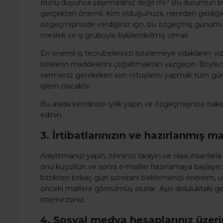
Bunu duyunca şaşırmadınız değil mi? Bu durumun bu k
gerçekten önemli. Kim olduğunuza, nereden geldiğinize
özgeçmişinizde verdiğiniz için, bu özgeçmiş günümüz
meslek ve iş grubuyla ilişkilendirilmiş olmalı.
En önemli iş tecrübelerinizi listelemeye odaklanın;
listelerin maddelerini çoğaltmaktan vazgeçin. Böylec
vermeniz gerekirken son rötuşlarını yapmak tüm günü
işlem olacaktır.
Bu arada kendinize iyilik yapın ve özgeçmişinize bakıp
edinin.
3. İrtibatlarınızın ve hazırlanmış mai
Araştırmanızı yapın, zihninizi tarayın ve olası insanlarla 
onu küçültün ve sonra e-mailler hazırlamaya başlayın. B
bittikten birkaç gün sonrasını beklemenizi öneririm,
önceki maillere gömülmüş olurlar. Aşırı doluluktaki g
istemezsiniz.
4. Sosyal medya hesaplarınız üzeri