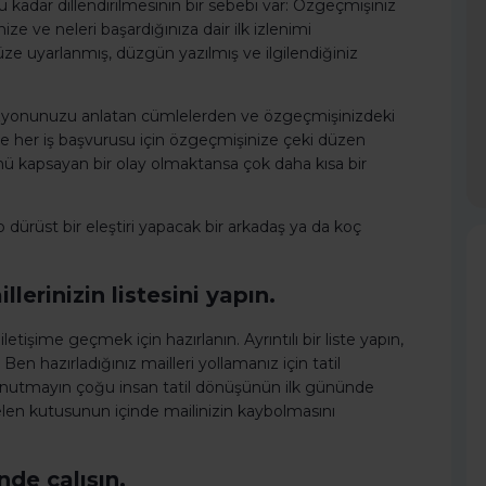
adar dillendirilmesinin bir sebebi var: Özgeçmişiniz
 ve neleri başardığınıza dair ilk izlenimi
e uyarlanmış, düzgün yazılmış ve ilgilendiğiniz
 vizyonunuzu anlatan cümlelerden ve özgeçmişinizdeki
e her iş başvurusu için özgeçmişinize çeki düzen
 kapsayan bir olay olmaktansa çok daha kısa bir
 dürüst bir eleştiri yapacak bir arkadaş ya da koç
llerinizin listesini yapın.
iletişime geçmek için hazırlanın. Ayrıntılı bir liste yapın,
en hazırladığınız mailleri yollamanız için tatil
 unutmayın çoğu insan tatil dönüşünün ilk gününde
elen kutusunun içinde mailinizin kaybolmasını
nde çalışın.