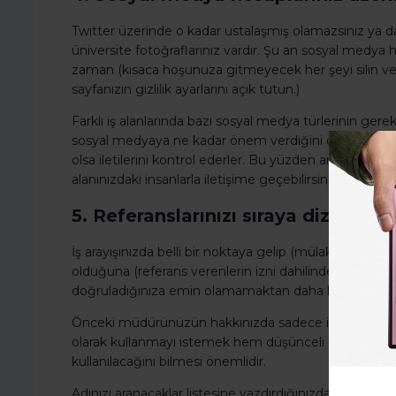
Twitter üzerinde o kadar ustalaşmış olamazsınız ya 
üniversite fotoğraflarınız vardır. Şu an sosyal medya he
zaman (kısaca hoşunuza gitmeyecek her şeyi silin ve 
sayfanızın gizlilik ayarlarını açık tutun.)
Farklı iş alanlarında bazı sosyal medya türlerinin gereklil
sosyal medyaya ne kadar önem verdiğini öğrenin ve o
olsa iletilerini kontrol ederler. Bu yüzden araştırmanızd
alanınızdaki insanlarla iletişime geçebilirsiniz.
5. Referanslarınızı sıraya dizin.
İş arayışınızda belli bir noktaya gelip (mülakat sonrası 
olduğuna (referans verenlerin izni dahilinde) ve öncede
doğruladığınıza emin olamamaktan daha kötü bir şey
Önceki müdürünüzün hakkınızda sadece iyi şeyler söyl
olarak kullanmayı istemek hem düşünceli hem de profe
kullanılacağını bilmesi önemlidir.
Adınızı aranacaklar listesine yazdırdığınızda, şu anki 