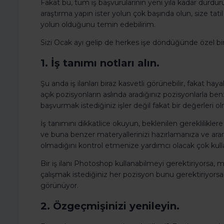
Fakat bu, tüm iş başvurularının yeni yıla kadar durd
araştırma yapın ister yolun çok başında olun, size ta
yolun olduğunu temin edebilirim.
Sizi Ocak ayı gelip de herkes işe döndüğünde özel b
1. İş tanımı notları alın.
Şu anda iş ilanları biraz kasvetli görünebilir, fakat hay
açık pozisyonların aslında aradığınız pozisyonlarla be
başvurmak istediğiniz işler değil fakat bir değerleri 
İş tanımını dikkatlice okuyun, beklenilen gereklilikle
ve buna benzer materyallerinizi hazırlamanıza ve aran
olmadığını kontrol etmenize yardımcı olacak çok kullanış
Bir iş ilanı Photoshop kullanabilmeyi gerektiriyorsa
çalışmak istediğiniz her pozisyon bunu gerektiriyorsa
görünüyor.
2. Özgeçmişinizi yenileyin.