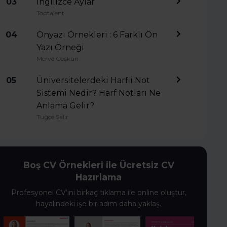
03
İngilizce Aylar
Toptalent
04
Önyazı Örnekleri : 6 Farklı Ön
Yazı Örneği
Merve Coşkun
05
Üniversitelerdeki Harfli Not
Sistemi Nedir? Harf Notları Ne
Anlama Gelir?
Tuğçe Salır
Boş CV Örnekleri ile Ücretsiz CV
Hazırlama
Profesyonel CV’ini birkaç tıklama ile online oluştur,
hayalindeki işe bir adım daha yaklaş.