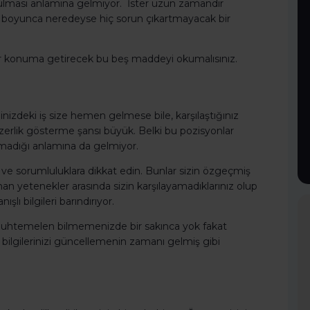
urulması anlamına gelmiyor. İster uzun zamandır
til boyunca neredeyse hiç sorun çıkartmayacak bir
ir konuma getirecek bu beş maddeyi okumalısınız.
alinizdeki iş size hemen gelmese bile, karşılaştığınız
nzerlik gösterme şansı büyük. Belki bu pozisyonlar
olmadığı anlamına da gelmiyor.
re ve sorumluluklara dikkat edin. Bunlar sizin özgeçmiş
an yetenekler arasında sizin karşılayamadıklarınız olup
lı bilgileri barındırıyor.
, muhtemelen bilmemenizde bir sakınca yok fakat
 bilgilerinizi güncellemenin zamanı gelmiş gibi