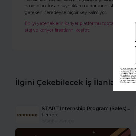
emin olun. İnsan kaynakları müdürünün istemesine kar
gereken neredeyse hiçbir şey kalmıyor.
En iyi yeteneklerin kariyer platformu
toptalent.co
'ya 
staj ve kariyer fırsatlarını keşfet.
İlgini Çekebilecek İş İlanları
START Internship Program (Sales) - Istanbul
Ferrero
İstanbul Avrupa