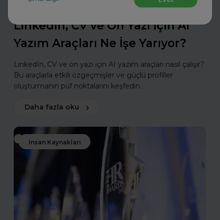
Eskritor
LinkedIn, CV ve Ön Yazı İçin AI
Yazım Araçları Ne İşe Yarıyor?
LinkedIn, CV ve ön yazı için AI yazım araçları nasıl çalışır?
Bu araçlarla etkili özgeçmişler ve güçlü profiller
oluşturmanın püf noktalarını keşfedin.
Daha fazla oku
İnsan Kaynakları