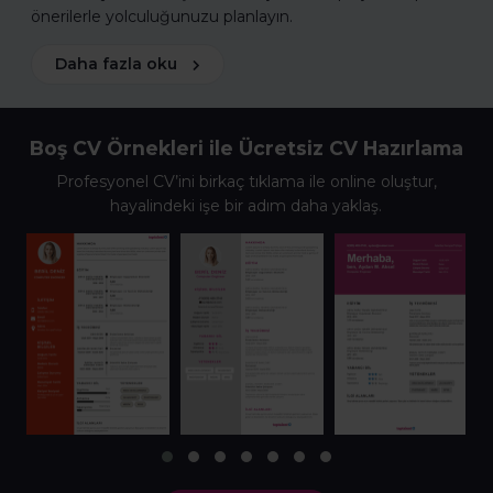
önerilerle yolculuğunuzu planlayın.
Daha fazla oku
Boş CV Örnekleri ile Ücretsiz CV Hazırlama
Profesyonel CV’ini birkaç tıklama ile online oluştur,
hayalindeki işe bir adım daha yaklaş.