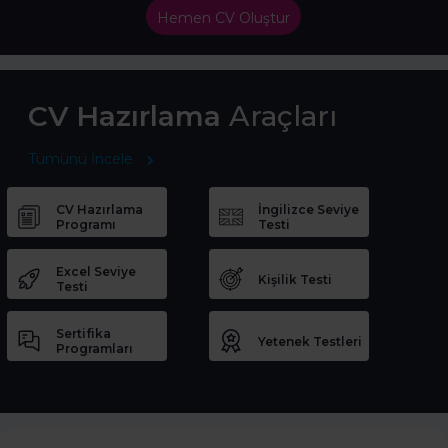
Hemen CV Oluştur
CV Hazırlama
Araçları
Tümünü İncele
CV Hazırlama
İngilizce Seviye
Programı
Testi
Excel Seviye
Kişilik Testi
Testi
Sertifika
Yetenek Testleri
Programları