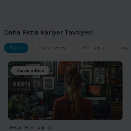
Daha Fazla Kariyer Tavsiyesi
Tümü
Career-advice
CV Hazırla
İnsan
Career-advice
Merve Deniz Tahmaz