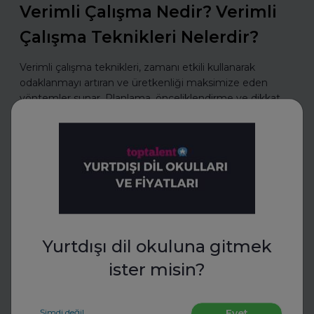
Verimli Çalışma Nedir? Verimli
Çalışma Teknikleri Nelerdir?
Verimli çalışma teknikleri, zamanı etkili kullanarak
odaklanmayı artıran ve üretkenliği maksimize eden
yöntemler sunar. Planlama, önceliklendirme ve dikkat
yönetimiyle daha az zamanda daha fazlasını b
Daha fazla oku
CV Hazırla
Yurtdışı dil okuluna gitmek
ister misin?
Şimdi değil
Evet