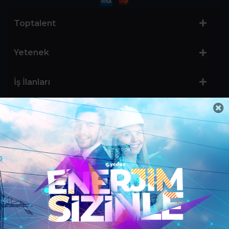
Toptalent
Yetenek
İş İlanları
Sertifika Programları
Yetenek Testleri
İşveren