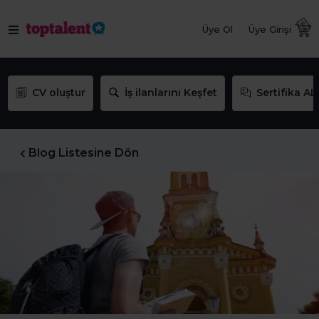
Üye Ol
Üye Girişi
CV oluştur
İş ilanlarını Keşfet
Sertifika AL
Blog Listesine Dön