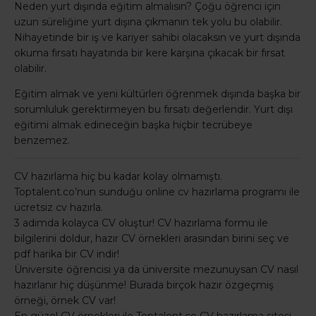
Neden yurt dışında eğitim almalısın? Çoğu öğrenci için
uzun süreliğine yurt dışına çıkmanın tek yolu bu olabilir.
Nihayetinde bir iş ve kariyer sahibi olacaksın ve yurt dışında
okuma fırsatı hayatında bir kere karşına çıkacak bir fırsat
olabilir.
Eğitim almak ve yeni kültürleri öğrenmek dışında başka bir
sorumluluk gerektirmeyen bu fırsatı değerlendir. Yurt dışı
eğitimi almak edineceğin başka hiçbir tecrübeye
benzemez.
CV hazırlama hiç bu kadar kolay olmamıştı.
Toptalent.co’nun sunduğu online cv hazırlama programı ile
ücretsiz cv hazırla.
3 adımda kolayca CV oluştur! CV hazırlama formu ile
bilgilerini doldur, hazır CV örnekleri arasından birini seç ve
pdf harika bir CV indir!
Üniversite öğrencisi ya da üniversite mezunuysan CV nasıl
hazırlanır hiç düşünme! Burada birçok hazır özgeçmiş
örneği, örnek CV var!